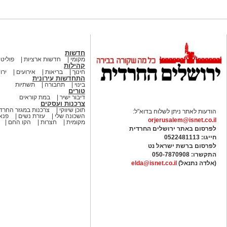
חדשות
מקומי
חדשות ארציות
פוליטי
קהילות
חינוך
בריאות
אירועים
ירו
התחדשות עירונית
בינוי
תחבורה
תשתיות
טורים
דיבור ישיר
במת קוראים
צרכנות ועסקים
תוכן שיווקי
צרכנות במגזר החרדי
הודעות לאתר ניתן לשלוח בדוא"ל:
השכונה שלי
עזרת נשים
פנאי
orjerusalem@isnet.co.il
מקומית
חצרות
הקו החם
לפרסום באתר ירושלים החרדית
חייגו: 0522481113
לפרסום ברשת ישראל נט
התקשרו:
050-7870908
(אלדה נתנאל)
elda@isnet.co.il