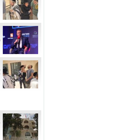
ח
"
ה
ר
"
ב
ע
"
ב
ה