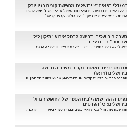
מגדלי רפאים"? ירושלים מחפשת קונים בניו יורק
רקע מלאי הדירות הענק בירושלים והחשש מ"מגדלי רפאים" מושק קמפיין
ניו-יורקי • יש המזהירים בענף: "העיר הולכת לקראת קריסה"
ערה בירושלים: דרישה לבטל אירוע "תיקון ליל
בועות" בנכס עירוני
ניה לראש העיר בטענה להפרת חוזה בנכס עירוני • בעירייה הבהירו: "י...
ם מספריים ומזוזות: נקודת משטרה חדשה
ירושלים (וידאו)
תחנה החדשה בשכונת קדמת ציון תפעל כעוגן מבצעי לחיזוק הביטחון וה...
פתחה ההרשמה לבית הספר של החופש הגדול
ירושלים: כל הפרטים
הרשמה נפתחה לתכניות הקיץ בגנים ובבתי הספר • בעירייה הודיעו גם ...