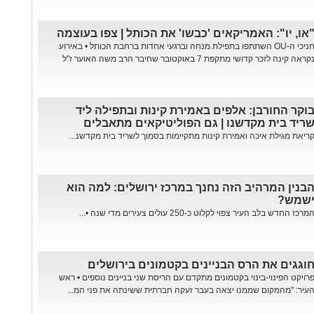
או, יו": האמריקאים 'כבשו' את הכותל | צפו בעוצמה
חניכי ה-OU השתתפו בתפילת מנחה וברגעי אחדות ברחבת הכותל • באירוע
קראה קינה לזכר קדושי מתקפת 7 באוקטובר שחיבר הרב משה האוער ז"ל
וקר החורבן: אלפים באמירת קינות ובתפילה ליד
ריד בית מקדשנו | גם הפוליטיקאים מתאבלים
ריאת מגילת איכה ואמירת קינות מתקיימות בסמוך לשריד בית מקדשנ...
בנין המרהיב הזה נחנך במרכז ירושלים: למה הוא
שמש?
מרכז החדש בלב העיר צפוי לקלוט כ-250 עולים צעירים מדי שנה •...
וגגים את הרס הבניינים בקטמונים בירושלים
רויקט הפינוי-בינוי בקטמונים מתקדם עם הריסת שני בניינים נוספים • ראש
עיר: "מהמקום שממנו יצאה בעבר זעקה חברתית ששינתה את פני המ...