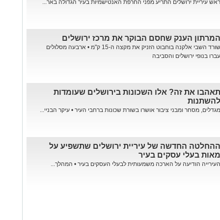
אש עיריית ירושלים התריע מפני החרפת האנטישמיות בעיר הגדולה באר...
מרתון הענק שחסם הבוקר את מרכז ירושלים
שורד השבי אלקנה בוחבוט הזניק את מקצה ה-15 ק"מ • ארבעה מסלולים
ברו בנופי ירושלים והסביבה
אהבו את זה? אלו השכונות בירושלים שעומדות
השתנות
גדלים, מסחר ומבני ציבור אושרו בשורת שכונות ברחבי העיר • עיקר הבניי...
החלטה החדשה של עיריית ירושלים שתשפיע על
אות בעלי עסקים בעיר
עירייה הודיעה על הארכה משמעותית לבעלי העסקים בעיר • המהלך...