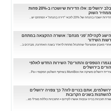
בלב ירושלים: אלו הדירות שיושכרו ב-20% פחות
מחיר השוק
דירות יושכרו בהנחה של 20% לזכאי "דירה בהנחה" • המתחם יש...
ישג לקהילת 'פני מנחם': אושרה ההקצאה במתחם
שות השידור
חרי מאבק אמוציונלי שהתנהל מתחת לראדר בשנה האחרונה, מברכים ב...
גמרו הטפסים והתורים? השירות החדש לאלפי
ורים בירושלים
יריית ירושלים משיקה את MuniBox בשיתוף השלטון המקומי ו-Pa...
רושלמים, אתם בנויים לזה? כך צפויה ירושלים
השתנות בשנים הקרובות
ורת תוכניות בנייה ענקיות אושרו לקידום • התוכניות כוללות מגדלי מג...