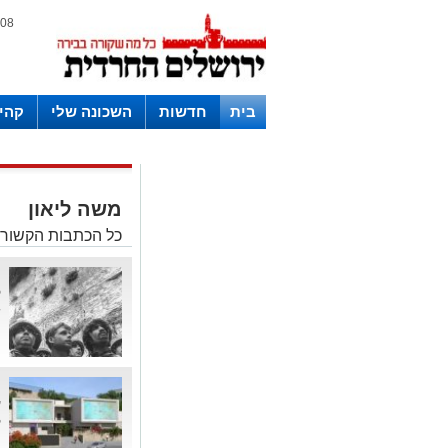
08 אוגוסט 2026 / 11:18
בית
חדשות
השכונה שלי
קהי
חצרות
משה ליאון
כל הכתבות הקשורו
ל
ש
ה
ע
ק