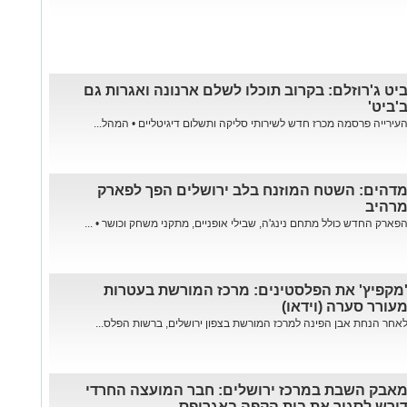
יט ג'רוזלם: בקרוב תוכלו לשלם ארנונה ואגרות גם
'ביט'
עירייה פרסמה מכרז חדש לשירותי סליקה ותשלום דיגיטליים • המהל...
דהים: השטח המוזנח בלב ירושלים הפך לפארק
רהיב
פארק החדש כולל מתחם נינג'ה, שבילי אופניים, מתקני משחק וכושר • ...
מקפיץ' את הפלסטינים: מרכז המורשת בעטרות
עורר סערה (וידאו)
אחר הנחת אבן הפינה למרכז המורשת בצפון ירושלים, ברשות הפלס...
אבק השבת במרכז ירושלים: חבר המועצה החרדי
ורש לסגור את בית הקפה באגריפס