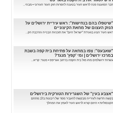
בר המועצה פנה לראש העיר בטענה להפרות חוק העזר העירוני • מבהי...
שיטפלו בהם בנחישות": ראש עיריית ירושלים על
נזק העצום של מחאת הקיצוניים
אש העיר הציג בוועידת "ישראל היום" את תוכניות הבנייה והרכבת הק...
שאבעס": צפו במחאה על פתיחת בית קפה בשבת
מרכז ירושלים | ומי 'קפץ' מנגד?
שרות ירושלמים מחו מול בית הקפה ברחוב אגריפס • מנגד: קריא...
אצבע בעין" של השגרירות הטורקית בירושלים
קשה חדשה לעירייה מבקשת להעביר מסר של ריבונות בלב מתחם
קונסוליות • היוזם קורא לראש העיר לאמץ את המהלך