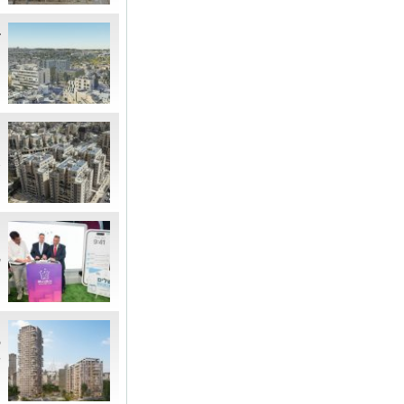
מ
ה
ה
ר
א
נ
ה
ע
י
ל
ש