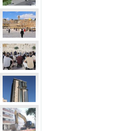
"
נ
ב
ש
ק
ה
י
ה
ח
פ
ה