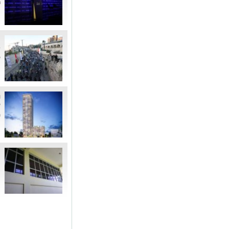
ר
ה
ע
ת
ל
מ
ה
מ
ה