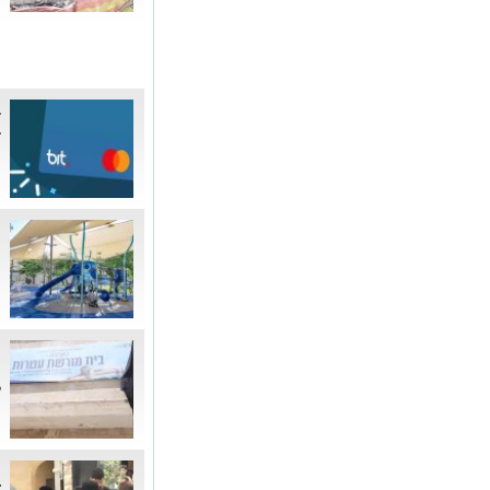
ב
ב
ה
מ
מ
ה
'
מ
ל
מ
ד