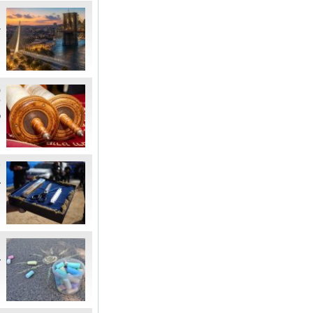
"
ב
ה
ס
ש
פ
ע
ב
ה
נ
ב
ה