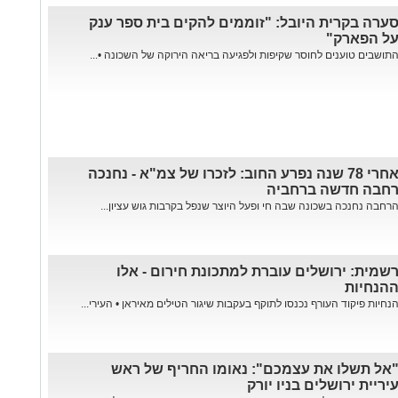
ערה בקרית היובל: "זוממים להקים בית ספר ענק
ל הפארק"
תושבים טוענים לחוסר שקיפות ולפגיעה בריאה הירוקה של השכונה •...
אחרי 78 שנה נפרע החוב: לזכרו של צמ"א - נחנכה
חבה חדשה ברחביה
רחבה נחנכה בשכונה שבה חי ופעל היוצר שנפל בקרבות גוש עציון...
שמית: ירושלים עוברת למתכונת חירום - אלו
הנחיות
נחיות פיקוד העורף נכנסו לתוקף בעקבות שיגור הטילים מאיראן • העירי...
אל תשלו את עצמכם": נאומו החריף של ראש
יריית ירושלים בניו יורק