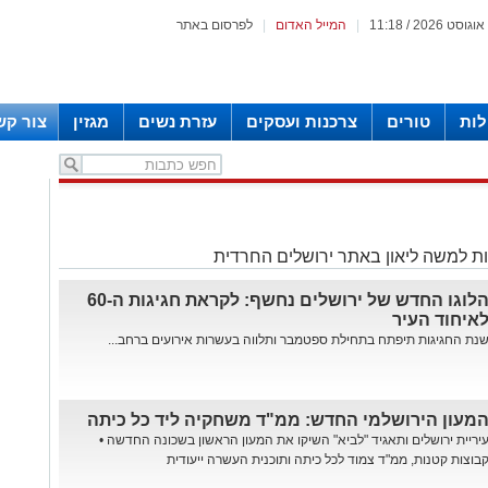
|
המייל האדום
|
לפרסום באתר
לות
טורים
צרכנות ועסקים
עזרת נשים
מגזין
צור קש
ת למשה ליאון באתר ירושלים החרדית
הלוגו החדש של ירושלים נחשף: לקראת חגיגות ה-60
איחוד העיר
נת החגיגות תיפתח בתחילת ספטמבר ותלווה בעשרות אירועים ברחב...
מעון הירושלמי החדש: ממ"ד משחקיה ליד כל כיתה
יריית ירושלים ותאגיד "לביא" השיקו את המעון הראשון בשכונה החדשה •
בוצות קטנות, ממ"ד צמוד לכל כיתה ותוכנית העשרה ייעודית