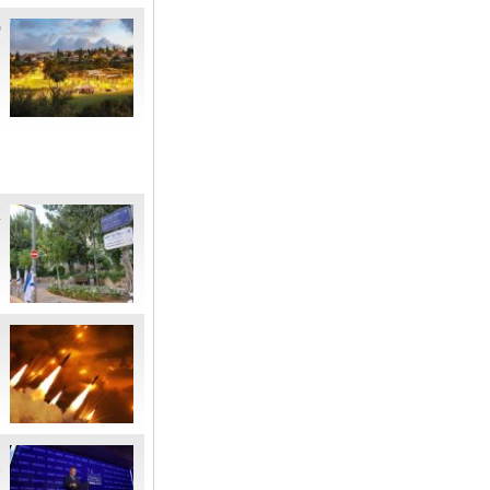
ס
ע
ה
ר
ה
ר
ה
ה
"
ע