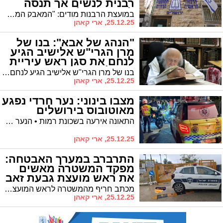
רבנית לנשים אך תנסה
להקשות עליהן
במועצת הרבנות מודים: "המאבק המשפטי בבג"ץ נכשל" • הרב הראשי הקים ועדה מיוחדת שתנסה להציב בפני הנשים חסמים הלכתיים ומינהליים • בקרוב: "הָרַבָּה הָרָאשִׁית"?
25.12.25, ארי קאהן
"הנהג של אבא": בנו של
מרן הגרי"ש אלישיב הגיע
לנחם את סגן ראש עיריית
ירושלים
בנו של מרן הגרי"ש אלישיב הגיע לנחם והזכיר את שנות הקירבה לאביו פוסק הדור זצ"ל
25.12.25, ארי קאהן
מצבו בינוני: נער חרדי נפגע
מאוטובוס בירושלים
התאונה אירעה בשכונת רמות • הנער שסבל מחבלות בפנים ובראש פונה לשערי צדק
25.12.25, ארי קאהן
התרברב במערך האבטחה:
מפקד המשטרה מאשים
את ראש מועצת גבעת זאב
מכתב חריף מהמשטרה לראש המועצה חושף כשלים חמורים במערך האבטחה ביישוב הסמוך לירושלים • שערים לא פעילים, היעדר ליווי ופיקוח לקוי
25.12.25, ארי קאהן