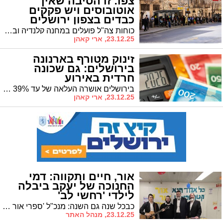
צפו: זו הסיבה שאין
אוטובוסים ויש פקקים
כבדים בצפון ירושלים
כוחות צה"ל פועלים במחנה קלנדיה ובכפר עקב תוך עימותים קשים • מחסום קלנדיה נסגר ובשל כך נרשמים שיבושי תנועה ועיכובים בתחבורה הציבורית בכל איזור צפון העיר
23.12.25, ארי קאהן
זינוק מטורף בארנונה
בירושלים: גם שכונה
חרדית באירוע
בירושלים אושרה העלאה של עד 39% בשכונות מסוימות • ברחובות עד 8% • לעומת זאת בקשת רמת גן להעלאה במתחם הבורסה סורבה
23.12.25, ארי קאהן
אור, חיים ותקווה: דמי
החנוכה של יעקב ביבלה
לילדי 'רחשי לב'
כבכל שנה גם השנה: מנכ"ל 'ספרי אור החיים' הפתיע את ילדי המחלקה האונקולוגית ב'שיבא' עם דמי חנוכה - מיטב ספרי ההוצאה
23.12.25, מנהל האתר