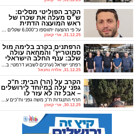
הקרב הפוליטי מסלים:
ש״ס מעלה את שכרו של
ראש המועצה הדתית
בירושלים
על פי ההצעה יתווספו כ־6,000 שקלים לשכר "בעיר שבה מעל מיליון תושבים" • במקביל אושרה העלאת שכר מתונה יותר למנכ״לי רשויות קטנות - הכל על חשבון משלמי הארנונה
31.12.25, ארי קאהן
הרפתנים בקרב בלימה מול
סמוטריץ׳ והמחאה עולה
שלב: ענף החלב הישראלי
בסכנת סגירה
רפתני ישראל נערכים לשבוע דרמטי: בקרוב יוכרע עתידו של ענף החלב הישראלי והרפתנים זועקים: במחאה להסרת קידומה של רפורמת החלב שמוביל סמוטריץ׳: אל תיתן יד להפקרת אדמות הלאום בשם חיסכון של כמה שקלים בעוד שר האוצר מנופף בהוזלת מחירים, הרפתנים מזהירים: מאחורי המילה "רפורמה" מסתתר חיסול של 400 רפתות והפקרת החלב למדינות עוינות. בכיר בענף: "זהו גזר דין מוות להתיישבות. במקום שבו לא תהיה חקלאות לא יהיה גבול״.
31.12.25, אלדה נתנאל
הקרב על (הר) הבית: ח"כ
גפני עלה במיוחד לירושלים
– אבל זה לא עזר לו
חרף התנגדות ח"כ משה גפני וח"כים ערבים - מנהלת הר הבית הוחזרה לרשימת העמותות שפטורות ממס • גפני הטיח בח"כ מעוצמה יהודית: "אתה אנטישמי" • ומי עוד תמך?
30.12.25, ארי קאהן