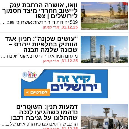
וואו, אושרה הרחבת ענק
ליישוב החרדי מיצד הסמוך
לירושלים | צפו
509 יחידות דיור חדשות אושרו ביישוב החרדי • התכנית כוללת מוסדות ציבור, חינוך, מסחר ותיירות • צפו בבכירים מברכים
31.12.25, ארי קאהן
"עושים שכונה": חניון אגד
הוותיק בתלפיות ייהרס –
שכונה שלמה תבנה
במקומו
מתחם חניון אגד ייהרס ובמקומו יוקם רובע עירוני מעורב שימושים עם כמות מדהימה של כ־2,000 יחידות דיור • ראש העיר: "אלו פני העתיד"
31.12.25, ארי קאהן
דמעות תנין: השוטרים
נדהמו כשהגיעו לנכה
שהתלונן על גניבת רכבו
המיוחד
הרכב שהותאם לצרכיו הרפואיים של בעליו הגיע לשטחי הרשות הפלסטינית • לא תאמינו מי היה מעורב במעשה
31.12.25, ארי קאהן