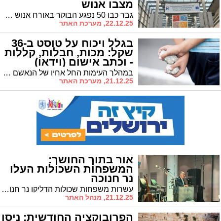
מצבו אנוש
גבר כבן 50 נפגע הבוקר באורח אנוש מרכב חולף בשדרות חיים ברלב בירושלים ופונה לבית החולים הדסה הר הצופים כשמצבו קשה ביותר.
22.12.25, מערכת האתר
בגלל ויכוח על טוסט ב-36
שקל: מכות, חבלות, קללות
- וכתב אישום (וידאו)
במהלך העימות החל אחיו של הנאשם להתלהם, לקלל ולאיים על המתלונן ועל בני משפחתו. ניסיונות להרגיע את הרוחות ולהוציא את האח מהחנות לא צלחו. בשלב זה נטל הנאשם את הכריך מהדלפק והעבירו לאחיו, שהשליכו בעוצמה לעבר פני העובד ופגע בו
21.12.25, מערכת האתר
אור בתוך החושך:
המשפחות השכולות העלו
נר חנוכה
עשרות משפחות שכולות הדליקו נר חנוכה בסניף יד לבנים בירושלים
21.12.25, מנהל האתר
הפרובוקציה החודשית: ניסו