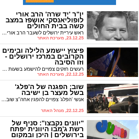
יו"ר 'יד שרה' הרב אורי
לופוליאנסקי אושפז במצב
קשה בבית החולים
ראש עיריית ירושלים לשעבר הרב אורי לופוליאנסקי אושפז הערב במחלקה לטיפול נמרץ בהדסה עין כרם עקב סיבוכים ריאתיים. הציבור מתבקש להתפלל לרפואתו
23.12.25, מערכת האתר
פיצוץ יישמע הלילה ובימים
הקרובים במרכז ירושלים -
וזו הסיבה
רעשים חזקים צפויים להישמע בשעות הלילה כחלק מעבודות יזומות באתר בנייה סמוך לגשר המיתרים - אין מדובר באירוע ביטחוני
22.12.25, מערכת האתר
שוב: הפגנה של ה'פלג'
בשל מעצר בן ישיבה
אנשי 'הפלג' צפויים להפגין אחה"צ שוב בכבישי איזור המרכז, בשל מעצר בן ישיבה שהוגדר עריק. הסעות יוצאות בין היתר מהעיר
22.12.25, מנהל האתר
"יוונים נקבצו": סניף של
רשת ג'מבו היוונית יפתח
בירושלים | היכן ובמקום