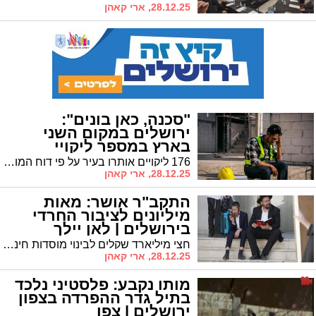
28.12.25, ארי קאהן
"סכנה, כאן בונים":
ירושלים במקום השני
בארץ במספר ליקויי
הבטיחות באתרי בניה
176 ליקויים אותרו בעיר על פי דוח המוסד לבטיחות ולגהות • עבודה בגובה והיעדר מנהלי עבודה בראש רשימת הסיכונים
28.12.25, ארי קאהן
התקב"ר אושר: מאות
מיליונים לציבור החרדי
בירושלים | לאן יילך
הכסף?
חצי מיליארד שקלים לבינוי מוסדות חינוך חרדיים • כ־378 מיליון שקלים למקוואות ובתי כנסת ושורת השקעות בשכונות החרדיות
28.12.25, ארי קאהן
מותו נקבע: פלסטיני נלכד
בתיל גדר ההפרדה בצפון
ירושלים | צפו