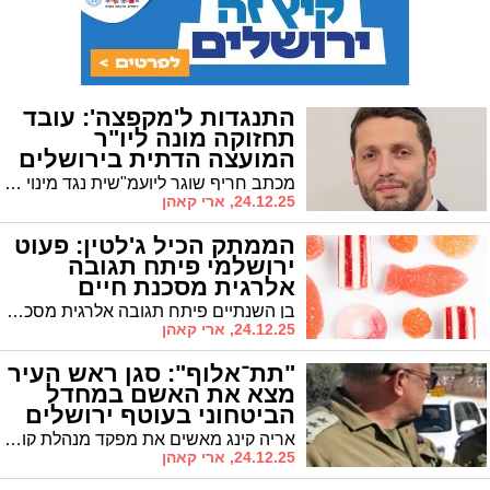
התנגדות ל'מקפצה': עובד
תחזוקה מונה ליו"ר
המועצה הדתית בירושלים
מכתב חריף שוגר ליועמ"שית נגד מינוי היו"ר החדש חננאל שם טוב: "אינו עומד בתנאי הסף - היה עובד תחזוקה בעמותה של אביו"
24.12.25, ארי קאהן
הממתק הכיל ג'לטין: פעוט
ירושלמי פיתח תגובה
אלרגית מסכנת חיים
בן השנתיים פיתח תגובה אלרגית מסכנת חיים בביתו ברמת אשכול • חובש הזריק לו אפיפן והציל את חייו
24.12.25, ארי קאהן
"תת־אלוף": סגן ראש העיר
מצא את האשם במחדל
הביטחוני בעוטף ירושלים
אריה קינג מאשים את מפקד מנהלת קו התפר בכשלים שנחשפו בדו"ח מבקר המדינה • קורא לרמטכ"ל להוציאו לפנסיה "ויפה שעה אחת קודם"
24.12.25, ארי קאהן