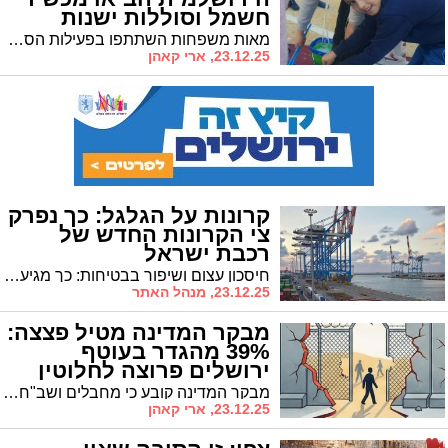
חשמל וסוללות ישנות
מאות משפחות השתתפו בפעילות הסברה חווייתית • סגן ראש העיר אריה קינג: "נרחיב את המיזם לשכונות נוספות"
23.12.25, ארי קאהן
קרונות על הגלגל: כך נפרק
צי הקרונות החדש של
רכבת ישראל
חיסכון עצום ושיפור בבטיחות: כך מגיע צי הרכבות החשמלי של סימנס לישראל
23.12.25, מנהל האתר
מבקר המדינה מטיל פצצה:
39% מהגדר בעוטף
ירושלים פרוצה לחלוטין
מבקר המדינה קובע כי מחבלים ושב"חים יכולים להיכנס לישראל ללא כל בקרה • רק 61% מתוואי הגדר באזור ירושלים מגודר או בנוי • צפו באינפוגרפיקה של 'ירושלים החרדית'
23.12.25, ארי קאהן