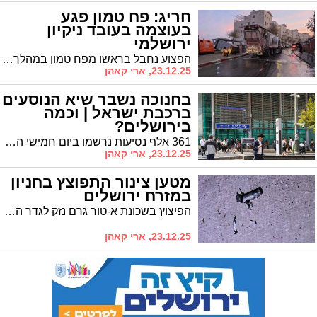
חריג: פח טמון פגע
בעוצמה בעובד ניקיון
ירושלמי
הפצוע נחבל בראשו מפח טמון במהלך עבודתו ברחוב חזקיהו שבתאי • פונה לבית החולים לאחר טיפול ראשוני
23.12.25, ארי קאהן
בחנוכה נשבר שיא הנוסעים
ברכבת ישראל | וכמה
בירושלים?
361 אלף נסיעות נרשמו ביום חמישי האחרון • בירושלים נרשמו 55,500 נסיעות עם שתי רכבות בלבד בשעה לכל כיוון
23.12.25, ארי קאהן
מטען צינור התפוצץ בחניון
במזרח ירושלים
הפיצוץ בשכונת א-טור גרם נזק לגדר המתחם • לאחרונה אותרו שני החשודים
23.12.25, ארי קאהן