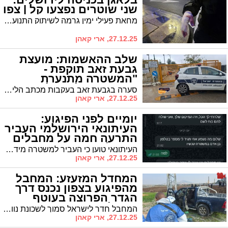
שני שוטרים נפצעו קל | צפו
מחאת פעילי ימין גרמה לשיתוק התנועה סמוך לגשר המיתרים ולציר הרכבת הקלה • הכניסה והיציאה מהעיר נחסמו לסירוגין
27.12.25, ארי קאהן
שלב ההאשמות: מועצת
גבעת זאב תוקפת -
"המשטרה מתנערת
מאחריותה למחדל"
סערה בגבעת זאב בעקבות מכתב הליקויים החריף של מפקד הגזרה • במועצה מגיבים וטוענים להתנערות מאחריות ודורשים חזרה לשיח מקצועי
27.12.25, ארי קאהן
יומיים לפני הפיגוע:
העיתונאי הירושלמי העביר
התרעה חמה על מחבלים
בעפולה | האזינו
העיתונאי טוען כי העביר למשטרה מידע מדויק על מחבלים ומיקומם בעפולה יומיים לפני הפיגוע • לדבריו, במשטרה זלזלו באזהרה • ומה תגובת המשטרה?
27.12.25, ארי קאהן
המחדל המזעזע: המחבל
מהפיגוע בצפון נכנס דרך
הגדר הפרוצה בעוטף
ירושלים
המחבל חדר לישראל סמוך לשכונת נווה יעקב בצפון ירושלים • בפיגוע נרצחו נערה בת 18 וגבר בן 68 הי"ד
27.12.25, ארי קאהן