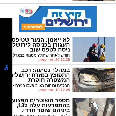
לא ייאמן: הנער שטיפס על
העגורן בכניסה לירושלים
ניסה לטפס שוב
חודש לאחר שחולץ ממנוף במגדל מרום, הנער בן ה-15 מבית שמש ניסה לטפס עליו שוב • עובר אורח מנע את הטיפוס עד להגעת המשטרה
20.12.25, ארי קאהן
במהלך נסיעה: רכב
התפוצץ במזרח ירושלים |
המשטרה חוקרת
חבלנים וכוחות מג"ב פעלו בזירה • שוטרי תחנת שלם פתחו בחקירה לבדיקת נסיבות האירוע
19.12.25, ארי קאהן
מספר השוטרים הפצועים
בהתפרעות עלה ל13,
ביניהם שוטר חרדי.
המשטרה: "נבוא חשבון"
גל גינויים לתקיפה האלימה שבה נפצעו 13 שוטרים. במשטרה מבהירים: נמצה הדין עם הפורעים. נגיע לכל אחד