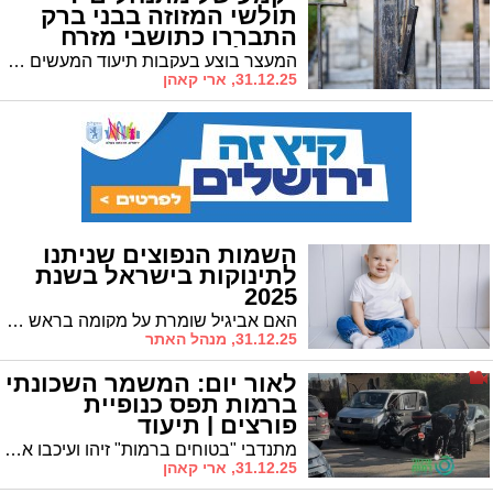
תולשי המזוזה בבני ברק
התבררו כתושבי מזרח
ירושלים
המעצר בוצע בעקבות תיעוד המעשים שהופץ ברשתות החברתיות • החשודים, בני 17 ו־20, נחקרו בחשד "לפגיעה ברגשות הציבור"
31.12.25, ארי קאהן
השמות הנפוצים שניתנו
לתינוקות בישראל בשנת
2025
האם אביגיל שומרת על מקומה בראש טבלת השמות הנפוצים? ואצל הבנים יש שינוי? מה השמות החדשים שהתגנבו השנה? והאם יש באמת שינויים ברשימת השמות משנה לשנה? אם התלבטתם איך לקרוא לילד או לילדה שלכם, רשות האוכלוסין וההגירה עם רשימת השמות הפופולריים בישראל
31.12.25, מנהל האתר
לאור יום: המשמר השכונתי
ברמות תפס כנופיית
פורצים | תיעוד
מתנדבי "בטוחים ברמות" זיהו ועיכבו את החשודים ברחוב מעלה אורנים • האירוע מטופל בידי המשטרה
31.12.25, ארי קאהן