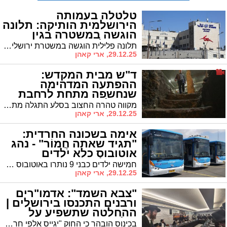
טלטלה בעמותה
הירושלמית הותיקה: תלונה
הוגשה במשטרה בגין
"חשד לרישום כוזב"
תלונה פלילית הוגשה במשטרת ירושלים נגד מנהל עמותה מוכרת • החשד: רישום כוזב במסמכי תאגיד
29.12.25, ארי קאהן
ד"ש מבית המקדש:
ההפתעה המדהימה
שנחשפה מתחת לרחבת
הכותל | צפו
מקווה טהרה החצוב בסלע התגלה מתחת לשכבת חורבן הבית השני • הממצא מחזק את העדויות לחיי טהרה סמוך לבית המקדש
29.12.25, ארי קאהן
אימה בשכונה החרדית:
"תגיד שאתה חֲמוֹר" - נהג
אוטובוס כלא ילדים
והשפיל אותם
חמישה ילדים כבני 9 נותרו באוטובוס בניגוד לרצונם תוך שהנהג מאיים עליהם "אני ממשיך לַעֲרָבִים" • ההורים הגישו תלונה במשטרה שם לטענתם נתקלו ביחס אדיש ומזלזל
29.12.25, ארי קאהן
"צבא השמד": אדמו"רים
ורבנים התכנסו בירושלים |
ההחלטה שתשפיע על
כולנו
בכינוס הובהר כי החוק "יגייס אלפי חרדים לשמד בצבא" • בסיומו התקבלה החלטה שתשפיע על הציבור החרדי