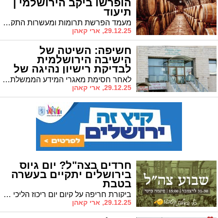
הופרשו ביקב הירושלמי |
תיעוד
מעמד הפרשת תרומות ומעשרות התקיים ביוזמת רבנות גבעת זאב ובהובלת מחלקת הכשרות • בעל היקב: "מאז שעברנו לעשרות מהדרין – המכירות נסקו"
29.12.25, ארי קאהן
חשיפה: השיטה של
הישיבה הירושלמית
לבדיקת רישיון נהיגה של
הבחורים
לאחר חסימת מאגרי המידע הממשלתיים - בישיבה בשכונת רוממה מצאו דרך לבדוק האם יש רישיון לבחורים • עורך הדין: "הכל חוקי"
29.12.25, ארי קאהן
חרדים בצה"ל? יום גיוס
בירושלים יתקיים בעשרה
בטבת
ביקורת חריפה על קיום יום ריכוז הליכי גיוס בצום עשרה בטבת • העיריה והצבא מגיבים
29.12.25, ארי קאהן