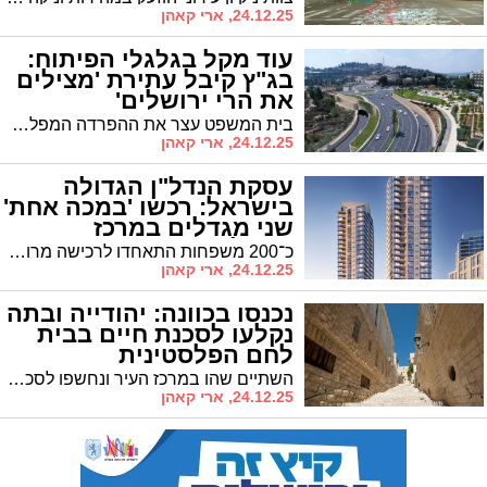
24.12.25, ארי קאהן
עוד מקל בגלגלי הפיתוח:
בג"ץ קיבל עתירת 'מצילים
את הרי ירושלים'
בית המשפט עצר את ההפרדה המפלסית בצומת אורה • פעילי הסביבה: "שיטת ה'סלמי' תגרום לבניית שכונות נוספות ולכניסה ראשית חדשה לירושלים"
24.12.25, ארי קאהן
עסקת הנדל"ן הגדולה
בישראל: רכשו 'במכה אחת'
שני מגדלים במרכז
ירושלים
כ־200 משפחות התאחדו לרכישה מרוכזת בהיקף המוערך ביותר ממיליארד שקל • מנכ"ל חברת השיווק: "העסקה הגדולה בישראל עד היום"
24.12.25, ארי קאהן
נכנסו בכוונה: יהודייה ובתה
נקלעו לסכנת חיים בבית
לחם הפלסטינית
השתיים שהו במרכז העיר ונחשפו לסכנת חיים • המנהל האזרחי העביר אותן לידי צה"ל והאירוע הועבר לטיפול המשטרה • וזהו המקרה השלישי בשבוע האחרון בלבד
24.12.25, ארי קאהן