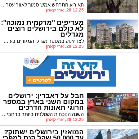
האירוע התרחש אמש סמוך לאזור עטרות • בעקבות תיעודים נוספים של חדירת שב"חים חודד נוהל פתיחה באש נגדם
28.12.25, ארי קאהן
מעדיפים "מרקמית נמוכה":
לא כולם בירושלים רוצים
מגדלים
לצד זינוק במספר מגדלי המגורים בעיר כ־38 אחוז מהבנייה החדשה נותרת מרקמית ונמוכה
28.12.25, ארי קאהן
חבל על דאבדין: ירושלים
במקום השני בארץ במספר
הרוגי תאונות הדרכים
השנה הנוכחית הקטלנית ביותר ברחבי הארץ עם 452 בני אדם שנהרגו בתאונות דרכים • הנתון הקשה בירושלים מציב אותה במקום השני
28.12.25, ארי קאהן
המואזין בירושלים ישתוק?
עד 50,000 שקל קנס למפרי