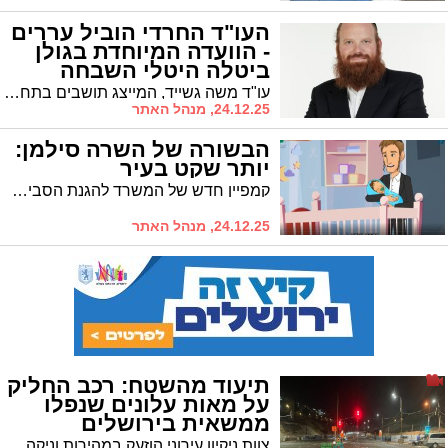
העו"ד החרדי הוביל עררים
- הוועדה המיוחדת בגולן
ביטלה היטלי השבחה
מתושבים
עו"ד משה גשייד, המייצג תושבים בתחום התכנון והבנייה, הוביל עררים שהביאו לביטול חיובי היטל השבחה. ההחלטה עשויה להשפיע גם על מקרים דומים ברחבי הארץ.
24.12.25, מנהל האתר
הבשורה של השרה סילמן:
יותר שקט בעיר
קמפיין חדש של המשרד להגנת הסביבה: תנו לישון בשקט!
24.12.25, מנהל האתר
תיעוד מהשטח: רכב החליק
על מאות עלונים שנפלו
ממשאית בירושלים
צוות ניקיון עירוני הוזעק במהירות וניקה את הכביש • בעירייה קוראים לנהגים לנהוג בזהירות