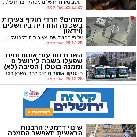
תושב מזרח ירושלים ניסה להבריח פלסטיני בתוך תא המטען • בדיקת הנהג חשפה את שיא התעוזה
25.12.25, ארי קאהן
מזהים? חרדי תוקף צעירות
בשכונה החרדית בירושלים
(וידאו)
על פי החשד שתי צעירות הותקפו על ידי המטריד בשבועות האחרונים • חרף התיעוד והעדויות – שוחרר למעצר בית וטרם הוגש כתב אישום
25.12.25, ארי קאהן
השבת תובעת: אוטובוסים
שפעלו בשבת לירושלים
וממנה בוטלו | הסיבה (לא)
מפתיעה
כ-80 קווי אוטובוס בכל רחבי הארץ בוטלו בשל "היעדר ביקוש" • גם מוניות השירות קרסו מאותה סיבה: השבת ניצחה • בפנים: כל הפרטים
25.12.25, ארי קאהן
שינוי דרמטי: הרבנות
הראשית תאפשר הסמכה