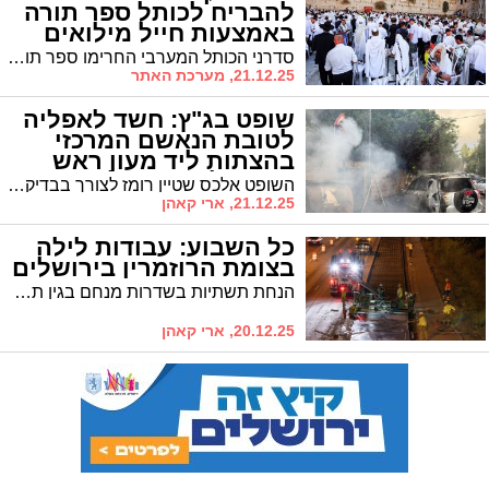
להבריח לכותל ספר תורה
באמצעות חייל מילואים
(וידאו)
סדרני הכותל המערבי החרימו ספר תורה מאיש מילואים שניסה להכניסו לרחבת התפילה עבור קבוצת "נשות הכותל", בניגוד לנהלים הקיימים. על פי עדויות במקום, הלוחם הגיע עם ספר התורה מוסתר בתיקו. הסדרנים שדרשו לבדוק את התיק גילו את ספר התורה והוציאוהו
21.12.25, מערכת האתר
שופט בג"ץ: חשד לאפליה
לטובת הנאשם המרכזי
בהצתות ליד מעון ראש
הממשלה בירושלים
השופט אלכס שטיין רומז לצורך בבדיקה בעקבות חוות דעת מחמיאה לפעיל אחים לנשק • שירות המבחן ניסה לאפשר לנאשם לצאת לחו"ל בניגוד להגבלות
21.12.25, ארי קאהן
כל השבוע: עבודות לילה
בצומת הרוזמרין בירושלים
הנחת תשתיות בשדרות מנחם בגין תתבצע בלילות ראשון עד חמישי • צפויים צמצומי נתיבים והכוונת תנועה
20.12.25, ארי קאהן