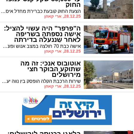
החוק
הצעת החוק קובעת כברירת מחדל איסור על הפעלת מערכות כריזה שתתאפשר רק בהיתר פרטני ומחמיר • קנסות של עד 50 אלף שקלים והסמכת שוטרים להחרמת ציוד הכריזה
28.12.25, ארי קאהן
ה"פרפר" היה עשוי להציל:
אישה נספתה בשריפה
לאחר שננעלה בדירתה
בירושלים
אישה כבת 70 חולצה במצב אנוש ופונתה להדסה עין כרם שם נקבע מותה • ממצאי החקירה מצביעים על כשל חשמלי והיעדר מנעול פתיחה פנימי שהיה עשוי לסייע לה להימלט
28.12.25, ארי קאהן
אוטובוס אנכי: זה מה
שתוקע הבוקר חצי
מירושלים
שירות הרכבת הקלה הופסק בין נווה יעקב צפון לגבעת המבתר • וזו לא הבעיה היחידה
28.12.25, ארי קאהן
בלאגן בכניסה לירושלים: