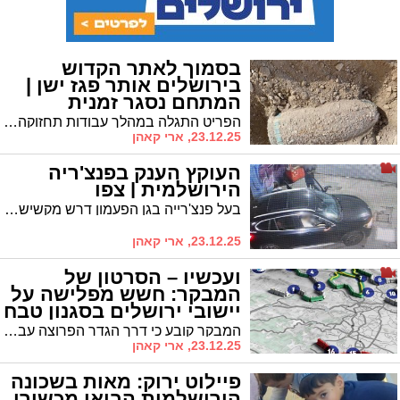
בסמוך לאתר הקדוש
בירושלים אותר פגז ישן |
המתחם נסגר זמנית
הפריט התגלה במהלך עבודות תחזוקה בגן הלאומי • האתר הקדוש בצפון ירושלים נסגר זמנית עד לסיום טיפול חבלני המשטרה
23.12.25, ארי קאהן
העוקץ הענק בפנצ'ריה
הירושלמית | צפו
בעל פנצ'רייה בגן הפעמון דרש מקשישים תשלומים מופרזים, זייף מסמכים ונטל כספים במרמה • הוגשה הצהרת תובע ומעצרו הוארך
23.12.25, ארי קאהן
ועכשיו – הסרטון של
המבקר: חשש מפלישה על
יישובי ירושלים בסגנון טבח
7 באוקטובר
המבקר קובע כי דרך הגדר הפרוצה עברו המחבלים שביצעו את הפיגוע ברמות • בשל חשש לפגיעה בביטחון המדינה פורסם רק חלק מדו"ח מבקר המדינה על הפרצות בעוטף ירושלים
23.12.25, ארי קאהן
פיילוט ירוק: מאות בשכונה
הירושלמית הביאו מכשירי