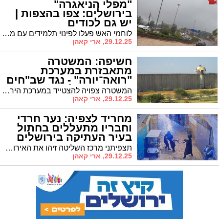
"מפלי הניאגרה"
בירושלים: צפו בהצפות |
יש גם לכודים
לוחמי האש פעלו לפינוי תלמידים עם מוגבלויות מהמוסד שהוצף • רחובות מרכזיים הוצפו, עצים קרסו ונגרם נזק ברחבי העיר
29.12.25, ארי קאהן
חשיפה: המשטרה
מתאבזרת במערכת
"רואה־יורה" - נגד שב"חים
בעוטף ירושלים?
המשטרה צפויה להצטייד במערכת הירי מרחוק שכשלה בטבח 7 באוקטובר • נבחנת הצבתה בגדר ההפרדה ירושלים
29.12.25, ארי קאהן
מחריד לצפיה: נער חרדי
וחבריו מתעללים בחתול
בעיר העתיקה בירושלים
תצפיתני מרכז השליטה זיהו את האירוע בזמן אמת והעבירו דיווח מהיר למשטה • בעקבותיו נעצר הנער בן 17 תושב ירושלים והועבר לחקירה
29.12.25, ארי קאהן