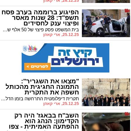
26.12.25, ארי קאהן
הפיגוע ברוממה בערב פסח
תשפ"ד: 28 שנות מאסר
ופיצוי ענק לחסידים
שנפגעו
בית המשפט פסק פיצוי של 50 אלף שקלים לנפגעים • בפיגוע בו נפצעו 3 צעירים התרחש נס כאשר למחבלים נוצר מעצור בנשק • בפנים: תזכורת והתיעוד המצמרר
25.12.25, ארי קאהן
"מִצְאוּ את השגריר":
התמונה החגיגית מהכותל
חשפה את התקרית
הדיפלומטית
תקרית דיפלומטית התרחשה בזמן הדלקת הנרות החגיגית בכותל המערבי • השגריר האוקראיני נטש את האירוע בכעס – זו הסיבה
25.12.25, ארי קאהן
השב"ח בבאגז' היה רק
הקדימון: הנהג הוא
ההפתעה האמיתית - צפו