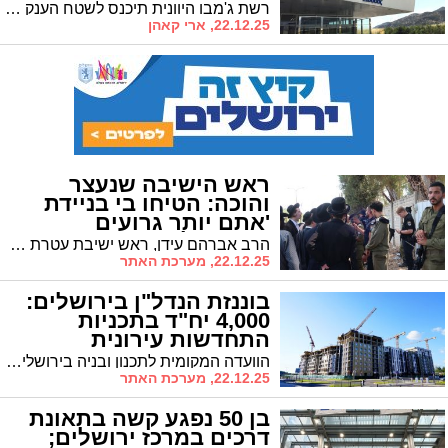
מי?
רשת ג'מבו היוונית תיכנס לשטח הענק ליד קניון הדר במקומה של סניף הספורט המפורסם שפועל רק שנתיים
22.12.25, ארי קאהן
ראש הישיבה שנעצר
והוכה: הטיחו בי בניידת
'אתם יותר גרועים
מהמחבלים'
הרב אברהם עידן, ראש ישיבת עטרת הלוי, חשף אמש בריאיון ל'קול חי' פרטים קשים על מעצרו והכאתו במהלך המהומות בירושלים ביום חמישי, למרות שלטענתו כלל לא השתתף בהפגנה. הרב עידן נמצא כעת במעצר בית, למרות שהיום בנו אמור להיכנס לברית
22.12.25, מערכת האתר
בוננזת הנדל"ן בירושלים:
4,000 יח"ד בתכניות
התחדשות עירונית
הוועדה המקומית לתכנון ובניה בירושלים צפויה לקיים השבוע דיון בהפקדתן של ארבע תכניות התחדשות עירונית משמעותיות, הכוללות יחדיו כ-4,000 יחידות דיור. מהנדס העיר, אינג' יואל אבן, המליץ להפקיד את התכניות ולהעבירן לאישור הוועדה המחוזית
22.12.25, מערכת האתר
בן 50 נפגע קשה בתאונת
דרכים במרכז ירושלים;