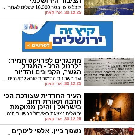
הציבור הירושלמי
יקבל פיצוי בסך 10,000 שקלים לאחר שפונה באלימות על ידי שוטרים • בית המשפט קבע כי הגן המדובר הינו 'שטח ציבורי פתוח' • עורך הדין: "הציבור מוזמן בהמוניו"
30.12.25, ארי קאהן
מתנגדים לפרויקט תמיר:
"לבטל הכל - המגדל,
הגשר, הקניונים והדיור
המיוחד" | הדיון מחר
ועד השכונות הסמוכות קורא לתושבים להגיע לדיון מחר בוועדה המחוזית • המתנגדים: "פגיעה חמורה בצביון השכונות" • בפנים: רשימת הדרישות המלאה בפרסום ראשון
30.12.25, ארי קאהן
העיר החרדית שצורכת הכי
הרבה תאורת רחוב
בישראל | והיכן ממוקמת
ירושלים?
ירושלים נמצאת באשכול הרשויות הנמוך ביותר • מיקום המעיד בדרך כלל על מעמד סוציואקונומי נמוך • ומיהי העיר החרדית שמובילה בפער ענק על כל עיר בישראל
30.12.25, ארי קאהן
נשפך כיין: אלפי ליטרים