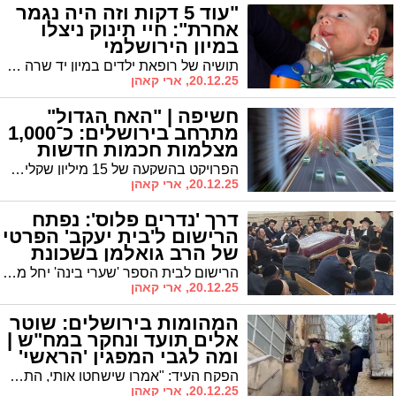
"עוד 5 דקות וזה היה נגמר
אחרת": חיי תינוק ניצלו
במיון הירושלמי
תושיה של רופאת ילדים במיון יד שרה הצילה תינוק בן שנתיים שסבל מקשיי נשימה חמורים • ההחלטה החריגה התקבלה על רקע החשש מפינוי לבית החולים במצב המסוכן
20.12.25, ארי קאהן
חשיפה | "האח הגדול"
מתרחב בירושלים: כ־1,000
מצלמות חכמות חדשות
ברחבי הבירה
הפרויקט בהשקעה של 15 מיליון שקלים יבוצע בשיתוף העירייה והמשרד לביטחון לאומי • המצלמות המתקדמות מאפשרות שליטה ובקרה לצד זיהוי לוחיות רישוי
20.12.25, ארי קאהן
דרך 'נדרים פלוס': נפתח
הרישום ל'בית יעקב' הפרטי
של הרב גואלמן בשכונת
רמות
הרישום לבית הספר 'שערי בינה' יחל מחר דרך מערכת 'נדרים פלוס' • דמי הרישום גבוהים "בשל עלות הפתיחה הגבוהה", ללא הבטחה להחזר
20.12.25, ארי קאהן
המהומות בירושלים: שוטר
אלים תועד ונחקר במח"ש |
ומה לגבי המפגין 'הראשי'
שנעצר?
הפקח העיד: "אמרו שישחטו אותי, התחילו לבעוט בי" • מח"ש פתחה בחקירת השוטר שתועד מכה בחורי ישיבה באלה • וזה מה שקבע השופט לגבי 'החשוד המרכזי'
20.12.25, ארי קאהן