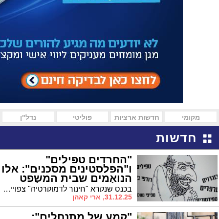
מקומי
חדשות ארציות
פוליטי
נדל"ן
חדשות
"החרדים טפילים"
ו"הפלסטינים מסכנים": אלו
הנואמים שבית המשפט
העליון יארח בירושלים
בכנס שנקרא "חינוך לדמוקרטיה" צפויים להשתתף נשיא בית המשפט העליון לצד דמויות ציבוריות המזוהות עם השמאל הקיצוני • שר המשפטים דורש לבטל את הכנס
31.12.25, ארי קאהן
"קמע של מתנחלים":