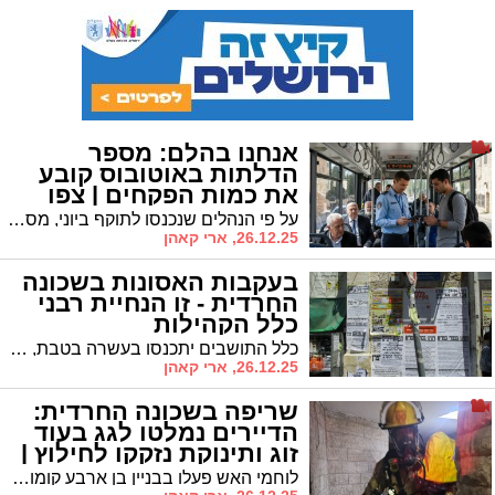
אנחנו בהלם: מספר
הדלתות באוטובוס קובע
את כמות הפקחים | צפו
על פי הנהלים שנכנסו לתוקף ביוני, מספר הפקחים באוטובוס לא יעלה על מספר הדלתות • צפו בסרטון שיבהיר לכם את העובדה המפתיעה
26.12.25, ארי קאהן
בעקבות האסונות בשכונה
החרדית - זו הנחיית רבני
כלל הקהילות
כלל התושבים יתכנסו בעשרה בטבת, לפני מנחה בכל בתי הכנסת השכונה • בין מנחה למעריב יישמעו דברי התעוררות
26.12.25, ארי קאהן
שריפה בשכונה החרדית:
הדיירים נמלטו לגג בעוד
זוג ותינוקת נזקקו לחילוץ |
צפו
לוחמי האש פעלו בבניין בן ארבע קומות • ארבעה נפגעים משאיפת עשן פונו לבית החולים הדסה • צפו ברגעי החילוץ הדרמטיים