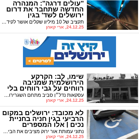
"עולים דרגה": המנהרה
החדשה שתחבר את דרום
ירושלים לשד' בגין
תקציב של 10 מיליון שקלים אושר לקידום התכנון • המיזם צפוי להקל על העומסים ולשפר את הנגישות לשכונות הדרום
24.12.25, ארי קאהן
שימו, לב: הקרקע
הירושלמית שמניבה
רווחים על גבי רווחים בלי
לעשות כלום
עסקאות נדל״ן סביב מתחם השגרירות האמריקאית העתידית הניבו מאות מיליוני שקלים • יזמים ובעלי נכסים גרפו תשואות חריגות עוד בטרם החלה הבנייה
24.12.25, ארי קאהן
לא מכובד: ירושלים במקום
הרביעי בגין חניה בחניית
נכים | אלו המספרים
נתוני עמותת אור ירוק מציבים את הבירה במקום הרביעי בארץ • ברחבי ישראל נרשמו כמעט 8,000 דוחות בשנה • וכמה בירושלים?
24.12.25, ארי קאהן