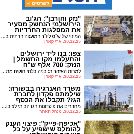
"נזק וחורבן": הג'וב
הירושלמי הנחשק מסעיר
את המפלגות החרדיות
בכנסת
המינוי של ש"ס ליו"ר המועצה הדתית בירושלים 'הקפיץ' את יו"ר דגל התורה שתקף: "מותירים נזק וחורבן" • בלשכת מלכיאלי עקצו בתגובה: "קצת צניעות מהמפלגה הקטנה בכנסת" • מכאן זה רק מסלים
30.12.25, ארי קאהן
צפו: בנו ליד ירושלים
והתעלמו מקו החשמל |
הנזק: 700 אלף ש"ח
למרות האזהרות: בניה בלתי חוקית מתחת לקו מתח גבוה גרמה לסכנת חיים • חברת החשמל הוכרחה להעתיק את הקו בעלות העצומה
30.12.25, ארי קאהן
משרד האנרגיה בבשורה:
שילמתם פקדון לחברת
הגז? תקבלו את הכסף
בחזרה
מחזירים את פיקדונות הגז הביתי לציבור: לאחר שנים של גבייה עודפת - מינהל הדלק והגז במשרד האנרגיה והתשתיות יוצא לדרך עם שימוע ציבורי למהלך מקיף וכולל שנועד להבטיח החזר כספי הוגן, שקוף ואוטומטי לצרכני הגפ״מ
30.12.25, מנהל האתר
"אכיפת-פייק": פיצוי הענק
להומלס שישפיע על כל