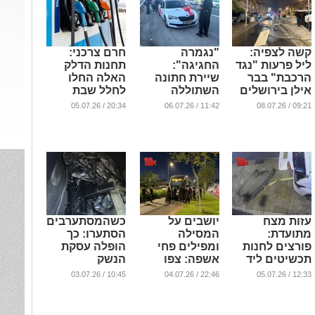
קשה לצפיה:
"נגמרה
חרם צרכני:
ליל פרעות "נגד
החגיגה":
תחנות הדלק
הרכבת" בבר
שיירת חתונה
האלה החלו
אילן בירושלים
השתוללה
לחלל שבת
בירושלים -
...
...
20:34 / 05.07.26
11:42 / 06.07.26
09:21 / 08.07.26
החתן נעצר |
צפו
...
עזות מצח
יושבים על
כשהמסתערבים
מתועדת:
המסילה
הסתערו: כך
פורצים לחנות
ומפילים פחי
הופלה עסקת
תכשיטים ליד
אשפה: צפו
הנשק
תחנת המשטרה
בקומץ
...
10:45 / 03.07.26
22:46 / 04.07.26
12:33 / 05.07.26
בלב ירושלים
ירושלמים חוסם
את הרכבת
...
הקלה