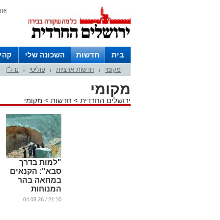
06 אוגוסט 2026 / 12:04
בית
חדשות
השכונה שלי
קהי
מקומי
חדשות ארציות
פוליטי
נדל"ן
חצרות
|
|
|
מקומי
ירושלים החרדית
>
חדשות
>
מקומי
"למות בדרך
סבא": הקנאים
במחאה בהר
המנוחות
...
21:10 / 04.08.26