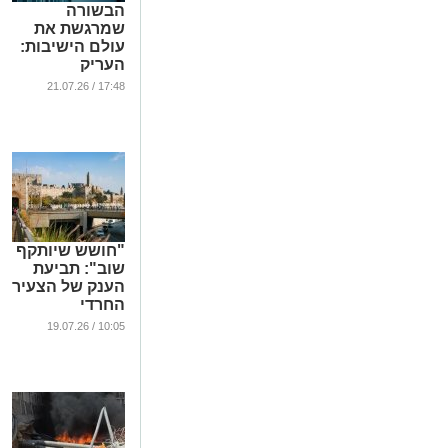
הבשורה
שמרגשת את
עולם הישיבות:
העריק
הירושלמי
17:48 / 21.07.26
ישתחרר מחר
מהכלא הצבאי
...
"חושש שיותקף
שוב": תביעת
הענק של הצעיר
החרדי
...
10:05 / 19.07.26