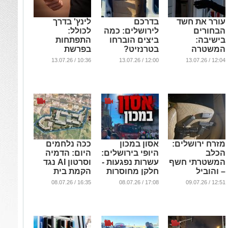
עורר את חשד
בדרכם
לינץ' בדרך
הבחורים
לירושלים: כמה
לכולל:
בישיבה:
ביצים הוברחו
התפתחות
המשטרה
בטרנזיט?
בפרשת
הוזעקה למקום
התקיפה
...
10:36 / 13.07.26
12:00 / 13.07.26
12:04 / 13.07.26
המזעזעת ליד
...
קבר שמואל
הנביא
...
מזרח ירושלים:
אסון במכון
ככה נלחמים
הכלב
היופי בירושלים:
היום: הדמיה
המשטרתי חשף
עשרות נפגעות -
וסרטון AI נגד
– והוביל
חלקן מחוסרות
הקמת בית
לשבעה
הכרה (וידאו)
הספר
16:35 / 08.07.26
17:08 / 08.07.26
12:51 / 09.07.26
מעצרים
הירושלמי
...
...
...