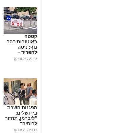
קטטה
באוטובוס בהר
נוף: ניסה
להפריד –
והותקף
21:08 / 02.08.26
באכזריות; חשוד
נעצר
...
הפגנות השבת
בירושלים:
"ליברמן, תחזור
לרוסיה"
...
23:12 / 01.08.26