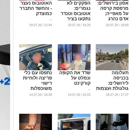
אסון בירושלים:
הפקקים לא
האוטובוס נעצר
מרפסת קרסה
נגמרים:
- והחשד התברר
על מאפייה;
אוטובוס וטנדר
כמוצדק
אדם נהרג
נתקעו בציר
...
ושלשה נפצעו
המרכזי ויצרו
12:44 / 19.07.26
16:25 / 20.07.26
18:00 / 20.07.26
(וידאו)
עומסים כבדים
...
...
תעלומה
שדד את הקופה
נתפסו עם כלי
בכניסה
ונמלט על
פריצה ולוחיות
לירושלים:
קורקינט
רישוי
גולגולת ועצמות
משוכפלות
...
אדם אותרו
...
16:30 / 14.07.26
20:22 / 14.07.26
17:27 / 16.07.26
במערה באזור
ליפתא
...