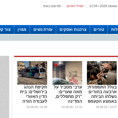
|
המייל האדום
|
לפרסום באתר
לות
טורים
צרכנות ועסקים
עזרת נשים
מגזין
צור ק
בגלל התספורת:
ערבי מסביר על
תקיפת הנהג
ארבעה בחורים
מאה שערים:
בירושלים: בית
נשלחו הביתה
"רק מתפללים,
הדין האזורי
באמצע הקעמפ
המדינה
לעבודה הורה
משלמת - וזול
על הפסקת
...
21:49 / 02.08.26
17:15 / 03.08.26
14:37 / 04.08.26
יותר מאצלנו"
שביתת הנהגים
...
...