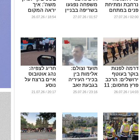
נרחבת ומתיחת
משפחה נפגעו
משה': איך
פנים במתחם
בשריפה בבניין
יראה המקום
קבר שמואל
מגורים
בסיום
18:54 / 26.07.26
01:57 / 27.07.26
02:00 / 27.07.26
הנביא
בירושלים
העבודות?
...
...
...
דרמה לפנות
תועד וצולם:
חריג לצפיה:
בוקר בעוטף
אלימות בין
נהג אוטובוס
ירושלים: הרכב
בכירי העיריה
איים ברצח על
פרץ מחסום; 11
בגבעת זאב
נוסע
נעצרו
...
...
20:17 / 21.07.26
23:16 / 25.07.26
14:03 / 26.07.26
...