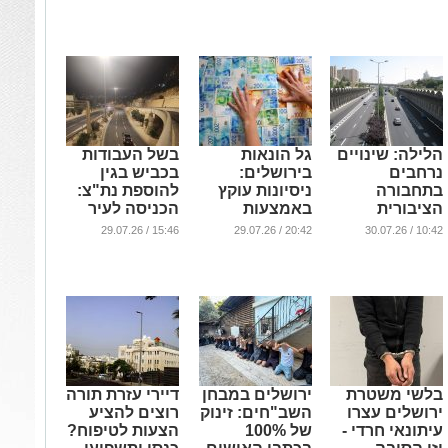
מרדף שכלל ירי
ראש
...
...
...
הלילה: שינויים
גל הונאות
בשל העבודות
נרחבים
בירושלים:
בכביש בגין
בתחבורה
ניסיונות עוקץ
להוספת נת"צ:
הציבורית
באמצעות
הכניסה לעיר
בירושלים - וזו
דרישות תשלום
תיחסם
15:46 / 29.07.26
20:42 / 29.07.26
10:42 / 30.07.26
הסיבה
מזויפות בשם
...
העירייה
...
ו'הגיחון'
...
בלשי משטרת
ירושלים במבחן
דיירי עזרת תורה
ירושלים עצרו
השב"חים: זינוק
רוצים להציע
עיתונאי חרדי -
של 100%
הצעות לטיפוח?