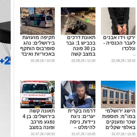
ירקו וידו אבנים
תאונת דרכים
תקיפה מזעזעת
לעבר הכנסיה -
בכביש 1: גבר
בירושלים: נהג
ונלכדו
בן 30 פונה
סופרבוס הותקף
במצב קשה
באכזריות ואיבד
...
לבית החולים
את הכרתו
10:35 / 02.08.26
11:06 / 02.08.26
19:42 / 02.08.26
שערי צדק
ברמזור אדום
...
...
הישג ירושלמי
דרמה בקרית
תאונה קשה
במו"מ: תוספות
יערים: ניגח
בירושלים: בן 4
שכר ומענקים
ניידות, ניסה
נפגע מרכב
באלפי שקלים
להימלט –
ופונה במצב
לעובדי הרשויות
ונעצר בתום
בינוני עם חבלת
00:33 / 31.07.26
10:05 / 31.07.26
10:35 / 31.07.26