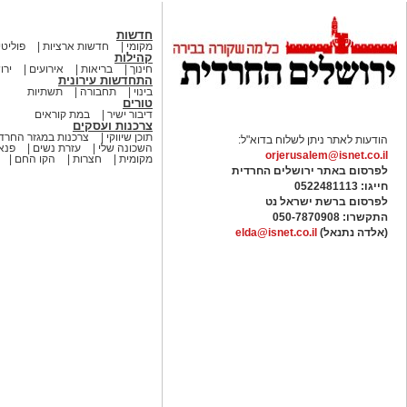
חדשות
מקומי
חדשות ארציות
פוליטי
קהילות
חינוך
בריאות
אירועים
ירו
התחדשות עירונית
בינוי
תחבורה
תשתיות
טורים
דיבור ישיר
במת קוראים
צרכנות ועסקים
תוכן שיווקי
צרכנות במגזר החרדי
הודעות לאתר ניתן לשלוח בדוא"ל:
השכונה שלי
עזרת נשים
פנאי
orjerusalem@isnet.co.il
מקומית
חצרות
הקו החם
לפרסום באתר ירושלים החרדית
חייגו: 0522481113
לפרסום ברשת ישראל נט
התקשרו:
050-7870908
(אלדה נתנאל)
elda@isnet.co.il