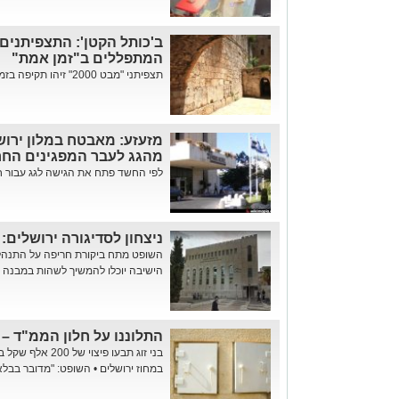
ב'כותל הקטן': התצפיתנים 
המתפללים ב"זמן אמת"
תצפיתני "מבט 2000" זיהו תקיפה בזמן אמת • בית המשפט האריך את מ...
מזעזע: מאבטח במלון ירוש
מהגג לעבר המפגינים החרד
לפי החשד פתח את הגישה לגג עבור חבר
ניצחון לסדיגורה ירושלים:
השופט מתח ביקורת חריפה על התנהלות
הישיבה יוכלו להמשיך לשהות במבנה 
התלוננו על חלון הממ"ד – וחוייב
בני זוג תבעו פיצ
במחוז ירושלים • השופט: "מדובר בבלאי טב