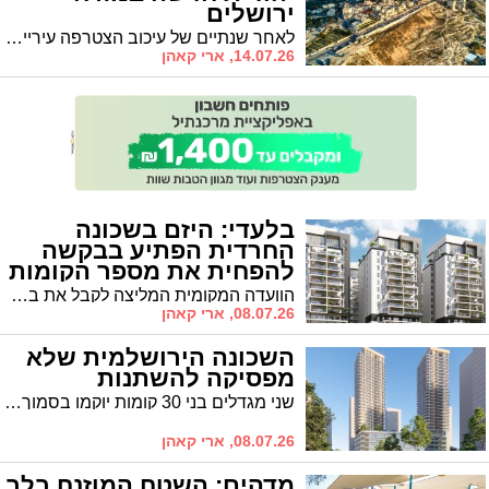
ירושלים
לאחר שנתיים של עיכוב הצטרפה עיריית ירושלים כיזמית לתוכנית • בארגוני השמאל תוקפים
14.07.26, ארי קאהן
בלעדי: היזם בשכונה
החרדית הפתיע בבקשה
להפחית את מספר הקומות
הוועדה המקומית המליצה לקבל את בקשת היזמים • החברות הודיעו: "ניתן לשמור על רווחיות גם בבנייה נמוכה יותר" • בפנים: הסיבה לדרישה המפתיעה
08.07.26, ארי קאהן
השכונה הירושלמית שלא
מפסיקה להשתנות
שני מגדלים בני 30 קומות יוקמו בסמוך לרכבת הקלה • התוכנית כוללת גם בית ספר, בית כנסת ומעונות יום
08.07.26, ארי קאהן
מדהים: השטח המוזנח בלב