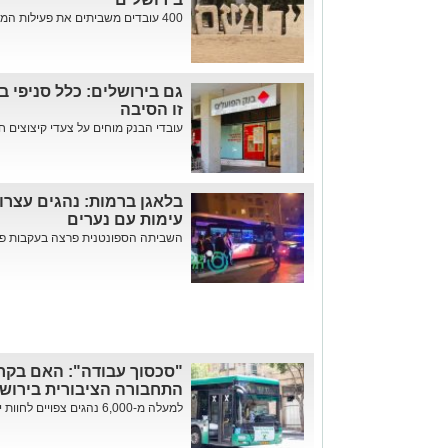
400 עובדים משביתים את פעילות המוסד במחאה על חזרת משרד ...
גם בירושלים: כלל סניפי ב
זו הסיבה
עובדי הבנק מוחים על צעדי קיצוצים ח
בלאגן ברמות: נהגים עצרו
עימות עם נערים
השביתה הספונטנית פרצה בעקבות פתיח
"סכסוך עבודה": האם בקרו
התחבורה הציבורית בירוש
למעלה מ-6,000 נהגים צפויים לחוות ירידה של 50% בשכר • איגוד הת...