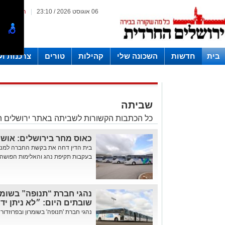
06 אוגוסט 2026 / 23:10
|
המייל האד
בית
חדשות
השכונה שלי
קהילות
טורים
צרכנות ו
חצרות
שביתה
כל הכתבות הקשורות לשביתה באתר ירושלים 
כאוס מחר בירושלים: אושר
בית הדין דחה את בקשת החברה למנו
בעקבות תקיפת נהג והאלימות הפושה 
נהגי חברת “תנופה” בשומרו
שובתים היום: ״לא ניתן י
נהגי חברת 'תנופה' בשומרון ובפרוזדור 