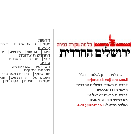
חדשות
מקומי
חדשות ארציות
פוליטי
קהילות
חינוך
בריאות
אירועים
ירו
התחדשות עירונית
בינוי
תחבורה
תשתיות
טורים
דיבור ישיר
במת קוראים
צרכנות ועסקים
תוכן שיווקי
צרכנות במגזר החרדי
הודעות לאתר ניתן לשלוח בדוא"ל:
השכונה שלי
עזרת נשים
פנאי
orjerusalem@isnet.co.il
מקומית
חצרות
הקו החם
לפרסום באתר ירושלים החרדית
חייגו: 0522481113
לפרסום ברשת ישראל נט
התקשרו:
050-7870908
(אלדה נתנאל)
elda@isnet.co.il