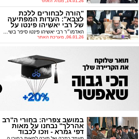
14.01.26, מנהל האתר
"הורה לבחורים ללכת
לצבא": העדות המפתיעה
של רבי יאשיהו פינטו על
מנהיג ה'פלג' (וידאו)
האדמו״ר רבי יאשיהו פינטו סיפר בשיעורו השבועי כי היה עד למקרים שבהם מרן רבי שמואל אוירבך זצ״ל, מנהיג 'הפלג הירושלמי', הורה לבחורים ללכת לצבא
06.01.26, מערכת האתר
במושב צפריה: בחורי ה"רב
אהרלך" נבחנו על מאות
דפי גמרא - וזכו לכבוד
מעמד כתרה של תורה למאות בחורי החמד דישיבות "תולדות אהרן" בארה"ק שנבחנו על מאות דפי גפ"ת בע"פ במסגרת חבורת "כתר תורה"