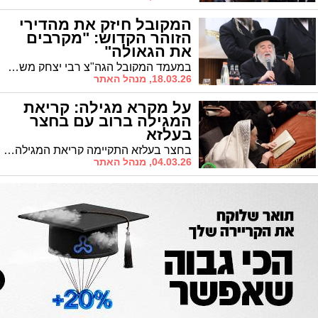
המקובל חיזק את מהדירי
הזוהר הקדוש: "מקרבים
את הגאולה"
במעמד המקובל הגה"צ רבי יצחק משה ארלנגר שליט"א התקיים כנס חיזוק לרבני ועורכי הזוהר הקדוש של 'עוז והדר': "יש לזרז את השלמת הזוהר הקדוש, שבכך תלויה גאולתנו העתידה"
18.03.26, מנהל האתר
על מקרא מגילה: קריאת
המגילה ברוב עם בחצר
בעלזא
בחצר בעלזא התקיימה קריאת המגילה ברוב עם, על אף המצב הבטחוני. צפוי בגלריה המרהיבה
04.03.26, מנהל האתר