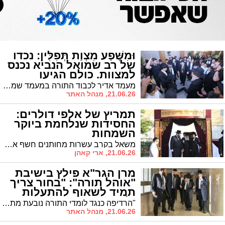
וּמִשֶּׁפַע מִצְוַת תְּפִלִּין: נכדו
של רב שמואל הנביא נכנס
למצוות. כולם הגיעו
מעמד אדיר לכבוד התורה במעמד שמחת בר המצוה לנינו של הגה"צ רבי יצחק כהן בנו של הרב יצחק כהן יו"ר מכון "עליה". הגר"מ בוסו הניח את כיפתו הק' של הבבא סאלי זצוק"ל על ראשו של חתן בר המצוה לפני אמירת הדורון דרשה
21.06.26, מנהל האתר
תמריץ של אלפי דולרים:
החסידות שנלחמת ביוקר
השמחות
משאל בקרב עשרות מחותנים חשף את הנטל הכבד של ימי השבע ברכות • משפחות שיאמצו את המתווה החדש יקבלו תמריץ של אלפי דולרים
21.06.26, ארי קאהן
מרן הגר"א פילץ בישיבת
"אוהל תורה": "בחור צריך
תמיד לשאוף להתעלות
ולהתרומם"
"הרדיפה כנגד לומדי התורה נובעת מתוך קנאה בלבד". הגר"א פילץ הביע את שמחתו הגדולה משגשוגה של הישיבה "אוהל תורה"
21.06.26, מנהל האתר