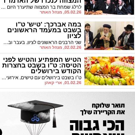
המצווה לנכדו של האדמו"ר
מגור
לרלג שמחת בר המצווה שתיערך היום בחצר גור בירושלים, הלחין המוזיקאי הגוראי דב פרידמן ניגון סוחף על המילים קדשנו במצוותיך'. האזינו
05.02.26, מנהל האתר
במה אברכך: 'טיש' ט"ו
בשבט במעמד הראשונים
לציון
שני הרבנים הראשונים לציון, בעבר ובהווה, ערכו 'טיש ט"ו בשבט' בביתו של הרב חזן
02.02.26, מנהל האתר
הטיש המפתיע והטיש לפני
הטיסה: ט"ו בשבט בחצרות
הקודש בירושלים
ט"ו בשבט בירושלים עם טישים, אירועי קודש ושינויים במנהגי החצרות • המוקדים המרכזיים בחצרי החסידות הערב ומחר מרוכזים לפי הלו"ז
01.02.26, ארי קאהן