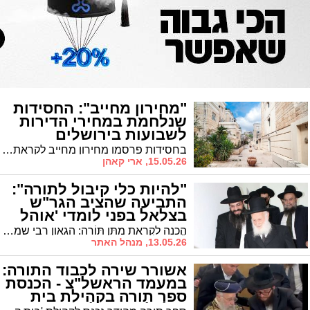
"מחירון מחייב": החסידות
שנלחמת במחירי הדירות
לשבועות בירושלים
בחסידות פרסמו מחירון מחייב לקראת עליית אלפי חסידים לירושלים • דירת 4 חדרים תושכר ב-2,600 שקלים לכל ימי החג והשבת
15.05.26, ארי קאהן
"להיות כלי קיבול לתורה":
התביעה שהציב הגר"ש
בצלאל בפני לומדי 'אוהל
תורה'
הֲכָנָה לִקְרַאת מַתַּן תּוֹרָה: הגאון רבי שמואל בצלאל ר"י "פורת יוסף" בישיבה הגדולה "אוהל תורה": "על כל בן תורה להיות כלי קיבול לקבל התורה בחג השבועות. רק זכותם של בני התורה היא זו השומרת ומגינה על עם ישראל"
13.05.26, מנהל האתר
אשורר שירה לכבוד התורה:
במעמד הראשל"צ - הכנסת
ספר תורה בקהילת בית
א-ל, לוס אנג'לס