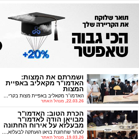
ושמרתם את המצות:
האדמו"ר מקאליב באפיית
המצות
האדמו"ר מקאליב באפיית מצות בקרית צאנז שבנתניה
22.03.26, מנהל האתר
הכרת הטוב: האדמו"ר
מבויאן הודה לאדמו"ר
מבעלזא על אירוח החתונה
לאחר שחחונת בויאן הועתקה לבעלזא, עלה האדמו"ר מבויאן למארח, האדמו"ר מבעלזא, והודה על העמדת המתחם לחתונה
19.03.26, מנהל האתר