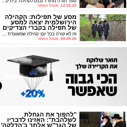
ספר תורה מהודר נכנס לקהילת 'בית קל' בלוס אנג'לס בראשותו של הרה"צ רבי משה פינטו ובמעמד הראשון לציון הגר"י יוסף שליט"א
12.05.26, מנהל האתר
מסע של תפילות: הקהילה
הירושלמית יצאה למסע
של תפילה בקברי הצדיקים
באירופה
זה לא קורה בכל יום: קהילה שמאוגדת סביב בית הכנסת שמהווה את ביתה השני יוצאת למסע של תפילה והשתטחות על קברי הצדיקים באירופה. צפו בתמונות כפי שצולמו בידי יהושע פרוכטר
08.05.26, מנהל האתר
"להפוך את הגחלת
לשלהבת": האזינו לדבריו
של הגר"ש אלתר ב'הדלקה'