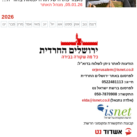
05.01.26, מנהל האתר
2026
דצמ
נוב
אוק
ספט
אוג
יול
יונ
מאי
אפר
מרץ
פבר
ינו
הודעות לאתר ניתן לשלוח בדוא"ל:
orjerusalem@isnet.co.il
לפרסום באתר ירושלים החרדית
חייגו: 0522481113
לפרסום ברשת ישראל נט
התקשרו:
050-7870908
(אלדה נתנאל)
elda@isnet.co.il
קבוצת התקשורת ומקומוני הרשת: