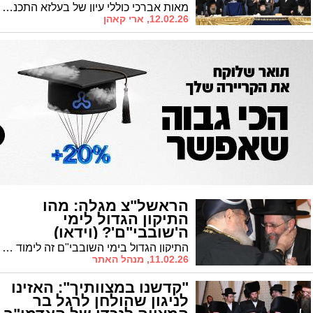
מאות אברכי כוללי עיון של בעלזא התכנסו למעמד 'מפנינים יקרה' בראשות האדמו"ר שנשא דברים בשבח לומדי התורה ובצל גזירת הגיוס
12.02.26, ארי קאהן
הראשל"צ מגלה: מהו
התיקון הגדול לימי
ה'שובבי"ם'? (וידאו)
התיקון הגדול בימי השובבי"ם זה לימוד התורה: מרן הראש"ל הגר"ד יוסף סיפר מדוע אביו מרן זצוק"ל סירב להרדמה בעת הניתוח
11.02.26, מנהל האתר
"קדשנו במצוותיך": האזינו
לניגון שהולחן לרגל בר