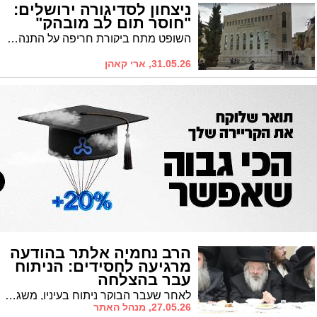
ניצחון לסדיגורה ירושלים:
"חוסר תום לב מובהק"
השופט מתח ביקורת חריפה על התנהלות אנשי בני ברק • החסידים ותלמידי הישיבה יוכלו להמשיך לשהות במבנה בשמואל הנביא
31.05.26, ארי קאהן
הרב נחמיה אלתר בהודעה
מרגיעה לחסידים: הניתוח
עבר בהצלחה
לאחר שעבר הבוקר ניתוח בעיניו, משגר ברגעים אלו בנו של האדמו"ר מגור הרב נחמיה אלתר הודעה מרגיעה לחסידים: "הניתוח עבר בהצלחה"
27.05.26, מנהל האתר