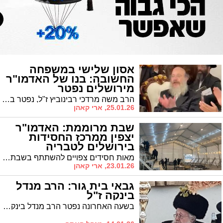
אסון שלישי במשפחה
החשובה: בנו של האדמו"ר
מירושלים נפטר
בפתאומיות
הרב משה מרדכי רבינוביץ ז"ל, נפטר בפתאומיות בביתו בגבעת שאול והוא בן 36 בלבד • הלווייתו תתקיים היום בירושלים • הותיר את אביו השכול, את רעייתו וארבעת ילדיו הקטנים
25.01.26, ארי קאהן
שבת מרוממת: האדמו"ר
יצפין ממרכז החסידות
בירושלים לטבריה
מאות חסידים צפויים להשתתף בשבת ההוקרה • אוהל גדול הוקם במתחם שוק חן בטבריה עילית
23.01.26, ארי קאהן
גבאי בית גור: הרב מנדל
בינקה ז"ל
בשעה האחרונה נפטר הרב מנדל בינקה ז"ל, גבאי בית המדרש הגדול של חסידי גור. הלווייתו הערב בירושלים