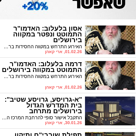
אסון בלעלוב: האדמו"ר
התמוטט ונפטר במקווה
בירושלים
האירוע התרחש במקווה החסידות ברחוב צפניה • הגבאים שהבחינו כי בושש לצאת מצאוהו מעולף במי הטהרה
01.02.26, ארי קאהן
דרמה בלעלוב: האדמו"ר
התמוטט במקווה בירושלים
האירוע התרחש במקווה החסידות ברחוב צפניה • הציבור נקרא להרבות בתפילה לרפואתו של רבי ישכר דב בן עטיל לרפואה שלמה
01.02.26, ארי קאהן
"א-גרויסע, גרויסע שטיב":
בית המדרש הגדול
בירושלים מתרחב
התקבל אישור סופי להרחבת המרכז העולמי של בעלזא בירושלים • בית המדרש וה"גרויסע שטיב" יוגדלו למפלס ענק
30.01.26, ארי קאהן
תפילת שובבי"ם ותיקון