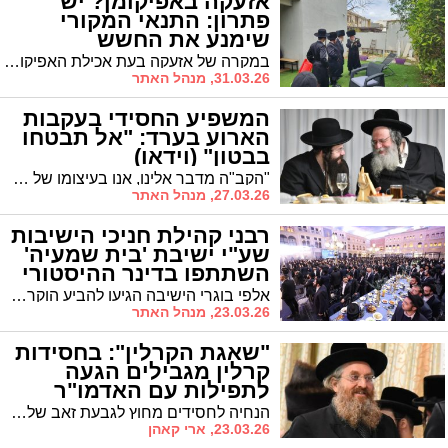
אזעקה באפיקומן? יש
פתרון: התנאי המקורי
שימנע את החשש
במקרה של אזעקה בעת אכילת האפיקומן מתעוררת בעיה הלכתית. בדרשת שבת הגדול שנמסרה ב'פני מנחם' העלה הגרמ"מ פרום פתרון מקורי שזכה לברכתם של מורי הוראה
31.03.26, מנהל האתר
המשפיע החסידי בעקבות
הארוע בערד: "אל תבטחו
בבטון" (וידאו)
"הקב"ה מדבר אלינו, אנו בעיצומו של שיעור כללי", וצריך להקשיב", מסר מיוחד מהמשפיע הגרא"מ אלתר שליט"א בנוגע לחובת ההתמגנות
27.03.26, מנהל האתר
רבני קהילת חניכי הישיבות
שע"י ישיבת 'בית שמעיה'
השתתפו בדינר ההיסטורי
"עמו אנוכי"
אלפי בוגרי הישיבה הגיעו להביע הוקרה לבית בו גדלו בכנס מפואר שנערך ב'די סיטי'
23.03.26, מנהל האתר
"שאגת הקרלין": בחסידות
קרלין מגבילים הגעה
לתפילות עם האדמו"ר
הנחיה לחסידים מחוץ לגבעת זאב שלא להגיע לחצר הקודש • בשמחות – השתתפות מצומצמת לבני המשפחה בלבד
23.03.26, ארי קאהן