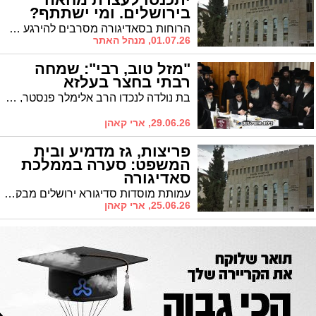
בירושלים. ומי ישתתף?
הרוחות בסאדיגורה מסרבים להירגע מחר, י"ז בתמוז, צפויים חסידי סאדיגורה מב"ב לקיים עצרת מחאה בתוך בית המדרש בירושלים. פוסק הדור הגר"מ שטרנבוך צפוי להשתתף
01.07.26, מנהל האתר
"מזל טוב, רבי": שמחה
רבתי בחצר בעלזא
בת נולדה לנכדו הרב אלימלך פנסטר, חתנו של הרה"צ רבי אהרן מרדכי רוקח • השמחה מורגשת בקרב חסידי בעלזא בארץ ובעולם
29.06.26, ארי קאהן
פריצות, גז מדמיע ובית
המשפט: סערה בממלכת
סאדיגורה
עמותת מוסדות סדיגורא ירושלים מבקשת להטיל סנקציות על אנשי סדיגורא בני ברק בטענה להפרת החלטות שיפוטיות • השופט הורה להגיש תגובה בתוך שבעה ימים
25.06.26, ארי קאהן