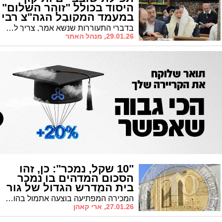
היסוד בכולל "זוהר השלום"
במעמד המקובל הגה"צ רבי
ציון בוארון שליט"א
בדברי התעוררות שנשא אמר, צריך להיות חזקים להילחם בכל נפשנו לשמור על הצביון היהודי שלנו: לא לדבר בבית הכנסת שיחת חולין || שְׁמַע קוֹלֵנוּ
29.01.26, מנהל האתר
"10 שקל, נמכר": כן, זהו
הסכום המדהים בו נמכר
בית המדרש הגדול של גור
בירושלים
המכירה המפתיעה בוצעה אתמול בהוראה מיוחדת של האדמו"ר ערב חתונת נכדתו
27.01.26, ארי קאהן