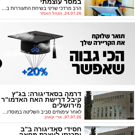
במסר עוצמתי
הרב מרדכי שרקי בשיחת התעוררות בתשעה באב ב'בית רמחל'
24.07.26, מנהל האתר
דרמה בסאדיגורה: בג"ץ
קיבל דרישת האח האדמו"ר
מירושלים
לאחר עימותים סביב השליטה במוסדות בירושלים הורה השופט דוד מינץ על הקפאת ההליכים • הדיון בתיק יעבור לבית המשפט העליון וייפתח מחדש
07.07.26, ארי קאהן
חסידי סאדיגורה ב"ב
יתכנסו לעצרת מחאה