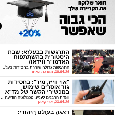
התרגשות בבעלזא: שבת
היסטורית בהשתתפות
האדמו"ר (וידאו)
התרגשות גדולה שוררת בחסידות בעלזא עם פתיחת אירועי השבת ההיסטורית "היכלא דמלכא" שהחלו היום במלון מצודת דוד בירושלים. שיא ההתרגשות נרשם הערב עם כניסתו של האדמו"ר מבעלזא למתחם כדי לשבות במחיצת התורמים הגדולים מקרב החסידות
30.04.26, מערכת האתר
"אוי ווייז, מיר": בחסידות
גור אוסרים שימוש
במכשירי הקשר של מד"א
וועדת הרבנים לענייני טכנולוגיה הודיעה על כך למד"א • החשש מגישה לרשת האינטרנט דרך אפליקציית ווייז
23.04.26, ארי קאהן
דאגה בעולם היהודי: