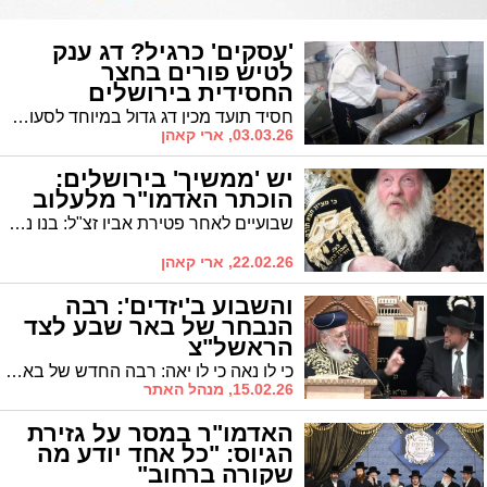
'עסקים' כרגיל? דג ענק
לטיש פורים בחצר
החסידית בירושלים
חסיד תועד מכין דג גדול במיוחד לסעודת פורים אצל האדמו"ר • ההיערכות נמשכת למרות הנחיות החירום בירושלים
03.03.26, ארי קאהן
יש 'ממשיך' בירושלים:
הוכתר האדמו"ר מלעלוב
שבועיים לאחר פטירת אביו זצ"ל: בנו נעתר להפצרות החסידים שעלו לביתו בשבת קודש וביקשו שיקבל עליו את ההנהגה
22.02.26, ארי קאהן
והשבוע ב'יזדים': רבה
הנבחר של באר שבע לצד
הראשל"צ
כי לו נאה כי לו יאה: רבה החדש של באר שבע הרב אברהם דרעי מסר את שיעורו הראשון בבית כנסת המיתולגי "היזדים" בירושלים המועבר בשידור חי בעולם כולו במעמד הראש"ל הגר"י יוסף
15.02.26, מנהל האתר
האדמו"ר במסר על גזירת
הגיוס: "כל אחד יודע מה
שקורה ברחוב"