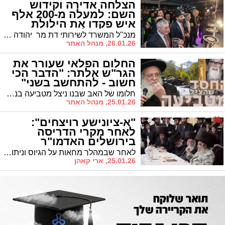
הצלחה אדירה וקידוש
השם: למעלה מ-200 אלף
איש פקדו את הילולת
הבבא סאלי זיע"א
מנכ"ל המשרד לשירותי דת מר יהודה אבידן: "הציבור גילה אחריות ונשמע להוראות-מדובר בהצלחה חסרת תקדים שזכינו לה בזכות הצדיק"
26.01.26, מנהל האתר
החלום הפלאי שעורר את
הגר"ש אלתר: "הדבר הכי
חשוב - להתחשב בשני"
(וידאו)
חלומו של האב שבנו ניצל מטביעה בנחל מודיעין הוזכר שוב ושוב בדבריו של הגר"ש אלתר שליט"א, שהזכירו הן ב'טיש' והן בדברים שמסר בפני ילדי הת"ת. וזהו המסר: "הדבר הגדול ביותר הוא למנוע פגיעה ביהודי"
25.01.26, מנהל האתר
"א-ציונישע רויצחים":
לאחר מקרי הדריסה
בירושלים האדמו"ר
מסאטמר בהוראה חריגה |
לאחר שבמהלך מחאות על הגיוס וניתוחי מתים נדרסו תלמידי ישיבה • צפו בהוראתו מפורשת לבחורי החסידות ולאברכים בארץ
צפו
25.01.26, ארי קאהן