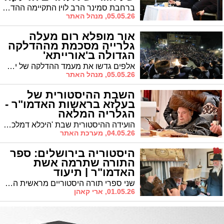
(וידאו)
ברחבת סמינר הרב לוין התקיימה ההדלקה המסורתית בראשותו של הגר"ש אלתר שליט"א, שנשא דברים בהם עמד על החובה 'להפוך את הגחלים העוממות לשלהבת'
05.05.26, מנהל האתר
אור מופלא רום מעלה
גלרייה מסכמת מההדלקה
הגדולה ב'אורייתא'
אלפים גדשו את מעמד ההדלקה של ישיבת 'אורייתא' שם זכו לשמחה פורצת גבולות לאורו של רשב"י
05.05.26, מנהל האתר
השבת ההיסטורית של
בעלזא בראשות האדמו"ר -
הגלריה המלאה
הועידה ההיסטורית שבת 'היכלא דמלכא' לגדולי התומכים בוני הבניינים החדשים למוסדות והישיבות הק' דחסידי בעלזא באר"י במלון 'מצודת דוד' בירושלים בראשות ובהשתתפות כ"ק מרן אדמו"ר שליט"א. צפו בגלריית ענק מעדשת מצלמתו של יהושע פרוכטר
04.05.26, מערכת האתר
היסטוריה בירושלים: ספר
התורה שתרמה אשת
האדמו"ר | תיעוד
שני ספרי תורה היסטוריים מראשית השושלת יוכנסו לבית המדרש קאפיטשניץ • האדמו"ר קרא לחסידים להשתתף במעמד הנדיר שיתקיים במועד נדיר: בשבת קודש
01.05.26, ארי קאהן