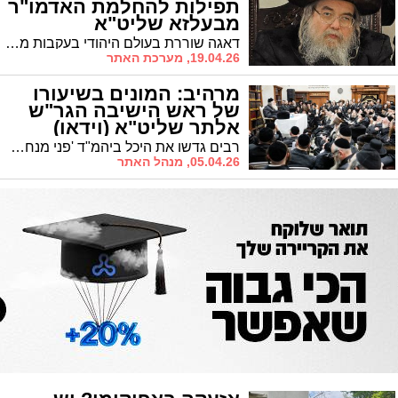
תפילות להחלמת האדמו"ר
מבעלזא שליט"א
דאגה שוררת בעולם היהודי בעקבות מצב בריאותו של האדמו"ר מבעלזא שנחלש בימים האחרונים. בנו של הרבי ביקש לציבור החסידים להעתיק בתפילה להחלמתו השלמה. שמו לתפילה: רבי ישכר דב בן מרים, בתוך שאר חולי עמו ישראל.
19.04.26, מערכת האתר
מרהיב: המונים בשיעורו
של ראש הישיבה הגר"ש
אלתר שליט"א (וידאו)
רבים גדשו את היכל ביהמ"ד 'פני מנחם' שברח' יוסף זיו, שם מסר ראש הישיבה שיעור עיוני, כאשר הוא מתפלפל כדרכו עם הלומדים
05.04.26, מנהל האתר