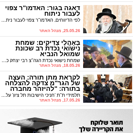
דאגה בגור: האדמו"ר צפוי
לעבור ניתוח
לפי הדיווחים, האדמו"ר צפוי לעבור ניתוח ולאחר מכן ישהה למנוחה בכפר שמריהו
25.05.26, מנהל האתר
בְּאָהֳלֵי צַדִּיקִים: שמחת
נישואי נכדת רב שכונת
שמואל הנביא
שמחת נישואי נכדת הגה"צ רבי יצחק כהן שליט"א נשיא ישיבת 'תורה ודעת' ורב שכונת "שמואל הנביא"
18.05.26, מנהל האתר
לקראת מתן תורה: העצה
של הגר"מ צדקה להצלחה
בתורה: "להיזהר מחברה
רעה"
תלמידי ת"ת 'חניכי הישיבות תל ציון' עלו להיבחן אצל הגר"מ צדקה. מה העצה שנתן להם?
17.05.26, מנהל האתר