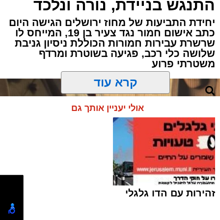
ירושלים הסתיימה במעצרם של שוהה בלתי
התנגש בניידת, נורה ונלכד
חוקי ונהג שהסיע אותו, לאחר שחיפוש יסודי
יחידת התביעות של מחוז ירושלים הגישה היום
של לוחמי מג"ב חשף שיטת הסתרה יצירתית
כתב אישום חמור נגד צעיר בן 19, המייחס לו
במיוחד.
שרשרת עבירות חמורות הכוללת ניסיון גניבת
שלושה כלי רכב, פגיעה בשוטרת ומרדף
משטרתי פרוע
האירוע התרחש במהלך פעילות משותפת של
לוחמי מג״ב עוטף ירושלים ולוחמי המעברים
לשמירה על הביטחון השוטף בגזרת הבירה.
קרא עוד
הכוחות עצרו לבדיקה שגרתית רכב שעורר את
חשדם, ועד מהרה הבינו שמשהו אינו כשורה.
אולי יעניין אותך גם
במהלך בדיקה יסודית של חלל הרכב, הבחינו
הלוחמים כי בתא המטען קיימת דופן שאינה
תואמת את מבנה הרכב המקורי. בחינה קפדנית
של המקום חשפה דופן כפולה, ובתוכה – להפתעת
הכוחות – אותר חשוד שהסתתר במקום במטרה
לעקές את עיני הבודקים.
זהירות עם הדו גלגלי