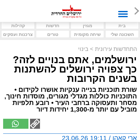
בית
מגזין
חדשות
קהילות
השכונה שלי
שיחה מקומית
טורים
צרכנות ועסקים
התחדשות עירונית
>
בינוי
ירושלמים, אתם בנויים לזה?
כך צפויה ירושלים להשתנות
בשנים הקרובות
שורת תוכניות בנייה ענקיות אושרו לקידום •
התוכניות כוללות מגדלי מגורים, מוסדות חינוך,
מסחר ותעסוקה ברחבי העיר • רובע תלפיות
מוביל עם יותר מ-1,300 יחידות דיור
ארי קאהן / 19:11 23.06.26