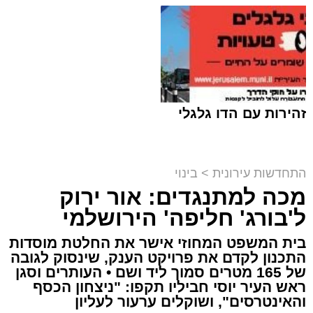
זהירות עם הדו גלגלי
התחדשות עירונית
>
בינוי
מכה למתנגדים: אור ירוק
ל'בורג' חליפה' הירושלמי
בארי לויט ז"ל על רקע זירת האסון | צילום מד"א /
משפחתי
בית המשפט המחוזי אישר את החלטת מוסדות
התכנון לקדם את פרויקט הענק, שינסוק לגובה
מערכת האתר / 19:34 02.08.26
של 165 מטרים סמוך ליד ושם • העותרים וסגן
ראש העיר יוסי חביליו תקפו: "ניצחון הכסף
והאינטרסים", ושוקלים ערעור לעליון