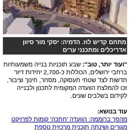
מתחם קדיש לוז. הדמיה: יסקי מור סיוון
אדריכלים ומתכנני ערים
"ועוד יותר, טוב":
שבע תוכניות בנייה משמעותיות
ברחבי ירושלים, הכוללות כ-2,700 יחידות דיור
חדשות לצד שטחי תעסוקה, מסחר, חינוך וציבור,
זכו להמלצת הוועדה המקומית לתכנון ולבנייה
לקידום בשלבים שונים.
עוד בנושא:
מהפך ברוממה: הוועדה 'חתכה' קומות לפרויקט
מגורים ושינתה תוכנית מרכזית נוספת