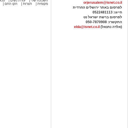
השכונה שלי
עזרת נשים
פנאי
orjerusalem@isnet.co.il
מקומית
חצרות
הקו החם
לפרסום באתר ירושלים החרדית
חייגו: 0522481113
לפרסום ברשת ישראל נט
התקשרו:
050-7870908
(אלדה נתנאל)
elda@isnet.co.il