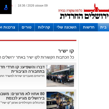
09 אוגוסט 2026 / 18:36
|
המייל האד
בית
חדשות
השכונה שלי
קהילות
טורים
צרכנות ו
חצרות
קו ישיר
כל הכתבות הקשורות לקו ישיר באתר ירושלים 
דברו והשפיעו: קו חרדי חד
בתחבורה הציבורית
הדיווחים מועברים ישירות למשרד התח
80 אחוז לא מרוצים: משב
בירושלים מגיע לכנסת
המינהלים הקהילתיים וארגון "קו ישיר" 