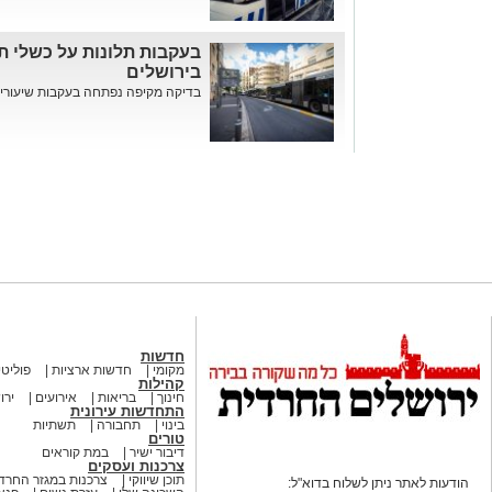
בעקבות תלונות על כשלי ת
בירושלים
בדיקה מקיפה נפתחה בעקבות שיעורי אי
חדשות
מקומי
חדשות ארציות
פוליטי
קהילות
חינוך
בריאות
אירועים
ירו
התחדשות עירונית
בינוי
תחבורה
תשתיות
טורים
דיבור ישיר
במת קוראים
צרכנות ועסקים
תוכן שיווקי
צרכנות במגזר החרדי
הודעות לאתר ניתן לשלוח בדוא"ל: