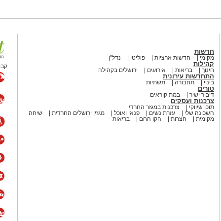
חדשות
מקומי
חדשות ארציות
פוליטי
נדל"ן
קהילות
קבו
חינוך
בריאות
אירועים
ירושלים בקהילה
התחדשות עירונית
בינוי
תחבורה
תשתיות
טורים
דיבור ישיר
במת קוראים
צרכנות ועסקים
תוכן שיווקי
צרכנות במגזר החרדי
השכונה שלי
עזרת נשים
פנאי ואוכל
מגזין ירושלים החרדית
שיחה
מקומית
חצרות
הקו החם
בריאות