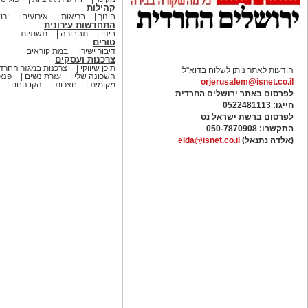
קהילות
חינוך
בריאות
אירועים
ירו
התחדשות עירונית
בינוי
תחבורה
תשתיות
טורים
דיבור ישיר
במת קוראים
צרכנות ועסקים
תוכן שיווקי
צרכנות במגזר החרדי
הודעות לאתר ניתן לשלוח בדוא"ל:
השכונה שלי
עזרת נשים
פנאי
orjerusalem@isnet.co.il
מקומית
חצרות
הקו החם
לפרסום באתר ירושלים החרדית
חייגו: 0522481113
לפרסום ברשת ישראל נט
התקשרו:
050-7870908
(אלדה נתנאל)
elda@isnet.co.il