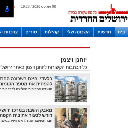
08 אוגוסט 2026 / 19:26
|
המייל האד
בית
חדשות
השכונה שלי
קהילות
טורים
צרכנות ו
חצרות
יוחנן ויצמן
כל הכתבות הקשורות ליוחנן ויצמן באתר ירושל
בלעדי: היזם בשכונה החר
להפחית את מספר הקומות
הוועדה המקומית המליצה לקבל את בקשת
מאבק השבת במרכז ירושלי
דורש לסגור את בית הקפה
חבר המועצה פנה לראש העיר בטענה לה