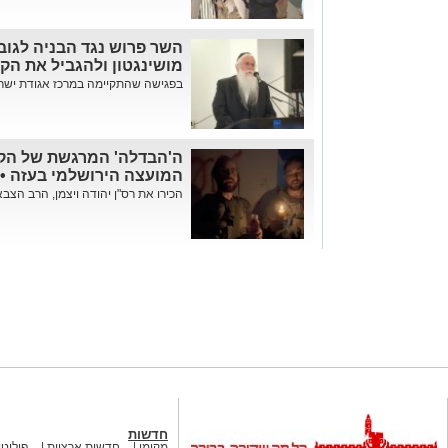
השר פרוש נגד הבניה לגוב
מושינגטון ולהגביל את הק
בפגישה שהתקיימה במרכז אגודת ישרא
ה'הבדלה' המרגשת של הקצי
המועצה הירושלמי בעזה • 
הכירו את רס"ן יהודה ויצמן, הרב הצבא
חדשות
מקומי
חדשות ארציות
פוליטי