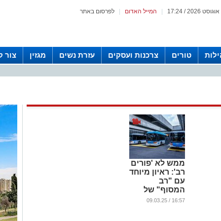
|
המייל האדום
|
לפרסום באתר
לות
טורים
צרכנות ועסקים
עזרת נשים
מגזין
צור 
ממש לא 'פורים
רב': ראיון מיוחד
עם "רב
המסוף" של
מסוף ארזים
16:57 / 09.03.25
בירושלים | צפו
בפנינת החמד