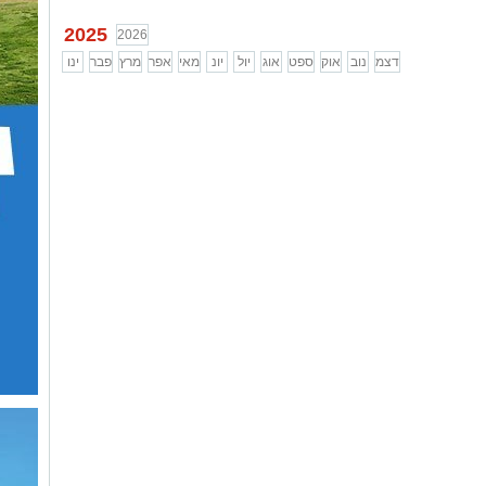
...
2025
2026
דצמ
נוב
אוק
ספט
אוג
יול
יונ
מאי
אפר
מרץ
פבר
ינו