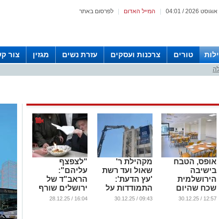
|
המייל האדום
|
לפרסום באתר
לות
טורים
צרכנות ועסקים
עזרת נשים
מגזין
צור ק
לה
אופס, הטבח
מקהילת ר'
"לצפצף
בישיבה
שאול ועד רשת
עליהם":
הירושלמית
'עץ הדעת':
הראב"ד של
שכח שהיום
התמודדות על
ירושלים שורף
צום
השטח היוקרתי
צו גיוס | צפו
16:04 / 28.12.25
09:43 / 30.12.25
12:57 / 30.12.25
בירושלים
...
...
...