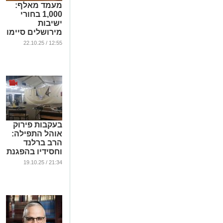
מעמד מאלף:
1,000 בחורי
ישיבות
מירושלים סיימו
מסכתות | צפו
12:55 / 22.10.25
בסיכום המעמד
המרהיב
...
בעקבות פירוק
אוהל התפילה:
הרב ברלנד
וחסידיו בהפגנת
ענק מול עיריית
21:34 / 19.10.25
ירושלים | צפו
...