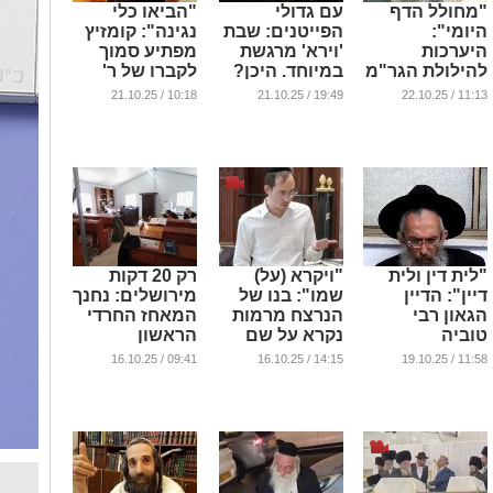
"מחולל הדף
עם גדולי
"הביאו כלי
היומי":
הפייטנים: שבת
נגינה": קומזיץ
היערכות
'וירא' מרגשת
מפתיע סמוך
להילולת הגר"מ
במיוחד. היכן?
לקברו של ר'
שפירא מלובלין
שלמה קרליבך
...
10:18 / 21.10.25
19:49 / 21.10.25
11:13 / 22.10.25
זי"ע בהר
בהר המנוחות
המנוחות
...
בירושלים
...
"לית דין ולית
"ויקרא (על)
רק 20 דקות
דיין": הדיין
שמו": בנו של
מירושלים: נחנך
הגאון רבי
הנרצח מרמות
המאחז החרדי
טוביה
נקרא על שם
הראשון
גולדשמיט זצ"ל
אביו הי"ד | צפו
בישראל
09:41 / 16.10.25
14:15 / 16.10.25
11:58 / 19.10.25
ברגעי
...
...
ההתרגשות
...