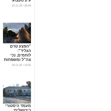
עיון מקצועי
בצפון ירושלים
18:44 / 22.11.25
...
"הפצע טרם
הגליד":
לוחמים, נכי
צה"ל ומשפחות
שכולות יתאחדו
13:02 / 18.11.25
בערב של תקווה
בירושלים
...
מעמד היסטורי
בירושלים: