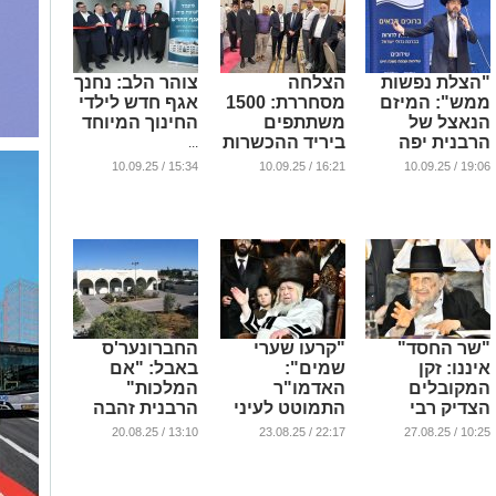
"הצלת נפשות
הצלחה
צוהר הלב: נחנך
ממש": המיזם
מסחררת: 1500
אגף חדש לילדי
הנאצל של
משתתפים
החינוך המיוחד
הרבנית יפה
ביריד ההכשרות
...
דרעי שנוסד
האזורי של
15:34 / 10.09.25
16:21 / 10.09.25
19:06 / 10.09.25
בירושלים
מרכזי כיוון
והתרחב
...
...
"שר החסד"
"קרעו שערי
החברונער'ס
איננו: זקן
שמים":
באבל: "אם
המקובלים
האדמו"ר
המלכות"
הצדיק רבי
התמוטט לעיני
הרבנית זהבה
אלטר דוד חיים
חסידיו בבית
גולדה חברוני
13:10 / 20.08.25
22:17 / 23.08.25
10:25 / 27.08.25
שטרן זצוק"ל
מדרשו
ע"ה
בירושלים
...
...
...