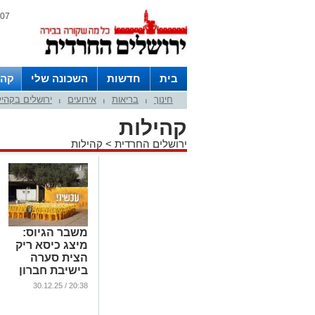
07 אוגוסט 2026 / 04:01
בית
חדשות
השכונה שלי
קהי
חינוך
בריאות
אירועים
ירושלים בקהי
חצרות
|
|
|
קהילות
ירושלים החרדית
>
קהילות
משבר הגיוס:
מיצג כיסא ריק
הצית סערה
בישיבת חברון
בירושלים |
20:38 / 30.12.25
האזינו
...