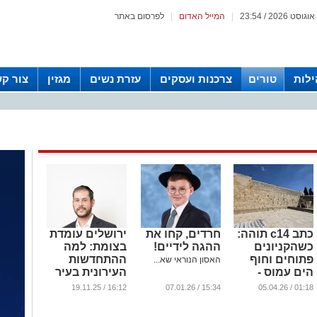
|
המייל האדום
|
לפרסום באתר
לות
טורים
צרכנות ועסקים
עזרת נשים
מגזין
צור ק
כתב c14 תוהה:
חרדים, קחו את
ירושלים עומדת
כשהקניונים
ההגה לידיים!
בצומת: למה
פתוחים וחוף
ההתחדשות
האסון הנוראי שא...
הים עמוס -
העירונית בעיר
למה דווקא
היא לא מותרות-
16:12 / 19.11.25
15:34 / 07.01.26
01:18 / 05.04.26
הכותל סגור?
אלא הכרח
קיומי
...