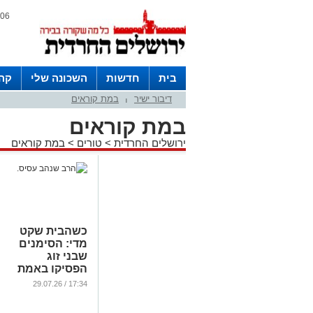
06 אוגוסט 2026 / 23:54
בית
חדשות
השכונה שלי
קהי
דיבור ישיר
במת קוראים
חצרות
|
במת קוראים
ירושלים החרדית
>
טורים
>
במת קוראים
כשהבית שקט
מדי: הסימנים
שבני זוג
הפסיקו באמת
לדבר – ומה
17:34 / 29.07.26
אפשר לעשות?
...