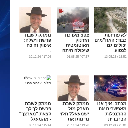
...
לא פחיתות
צפו: מערכת
ממתק לשבת
כבוד: האח"מים
הזרנוק
פרשת וישלח:
יכולים גם
האוטומטית
איפוק זה כח
לנסוע
שיכולה היתה
...
באוטובוס
לסייע בשריפות
17:06 / 10.12.24
07:37 / 01.05.25
15:52 / 13.05.25
למירון
| תובנות ביום
שאחרי
...
...
מכתב: איך אנו
ממתק לשבת:
ממתק לשבת
מאפשרים את
מאבק מול
פרשת לך לך:
ההתנכלות
ישמעאל? תלוי
לצאת "מארצך"
הברברית
מי נותן את
- מהמעגל
לרכבת הקלה?
המכה אחרון...
האישי
15:44 / 05.11.24
13:20 / 25.11.24
23:01 / 03.12.24