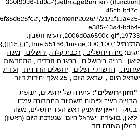
[function() {setImageBanner('330f90d6-1d9a-
45cb-bd7e-
f6f85d625fc2','/dyncontent/2026/7/21/1f11a425-
e385-43a4-bdb4-
2006d0a6590c.gif',19733,'תעשו חשבון.
מרכנתיל!',300,100,true,55166,'Image','');},15]]);})
תגים:
מזרח ירושלים
,
רכבת קלה
,
ירושלים
,
משה
ליאון
,
בנייה בירושלים
,
הפגנות חרדים
,
התחדשות
עירונית
,
חדשות ירושלים
,
ירושלים החרדית
,
ועידת
ישראל היום
,
ישראל היום
,
25 אלף יחידות דיור
"חזון ירושלים":
עתידה של ירושלים, תנופת
הבנייה בעיר ופיתוח תשתיות התחבורה עמדו
במוקד ריאיון שהעניק ראש העיר ירושלים, משה
ליאון, בוועידת "ישראל היום" שנערכת היום (ראשון)
במלון מצודת דוד.