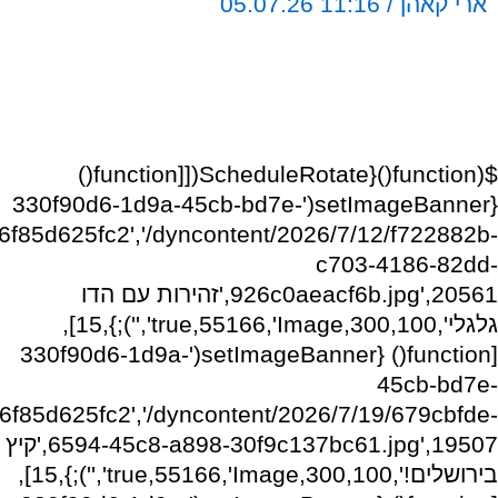
ארי קאהן / 11:16 05.07.26
$(function(){ScheduleRotate([[function()
{setImageBanner('330f90d6-1d9a-45cb-bd7e-
f6f85d625fc2','/dyncontent/2026/7/12/f722882b-
c703-4186-82dd-
926c0aeacf6b.jpg',20561,'זהירות עם הדו
גלגלי',300,100,true,55166,'Image','');},15],
[function() {setImageBanner('330f90d6-1d9a-
45cb-bd7e-
f6f85d625fc2','/dyncontent/2026/7/19/679cbfde-
6594-45c8-a898-30f9c137bc61.jpg',19507,'קיץ
בירושלים!',300,100,true,55166,'Image','');},15],