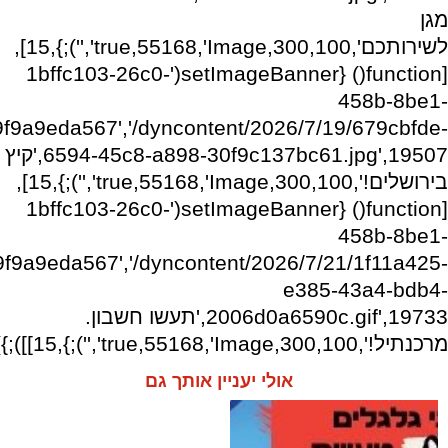
מגן
לשירותכם',300,100,true,55168,'Image','');},15],
[function() {setImageBanner('1bffc103-26c0-
458b-8be1-
9f9a9eda567','/dyncontent/2026/7/19/679cbfde-
6594-45c8-a898-30f9c137bc61.jpg',19507,'קיץ
בירושלים!',300,100,true,55168,'Image','');},15],
[function() {setImageBanner('1bffc103-26c0-
458b-8be1-
9f9a9eda567','/dyncontent/2026/7/21/1f11a425-
e385-43a4-bdb4-
2006d0a6590c.gif',19733,'תעשו חשבון.
מרכנתיל!',300,100,true,55168,'Image','');},15]]);})
אולי יעניין אותך גם