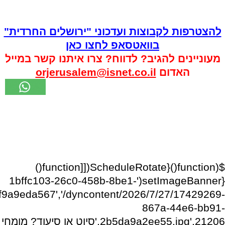
להצטרפות לקבוצות ועדכוני "ירושלים החרדית"
בוואטסאפ לחצו כאן
מעוניינים להגיב? לדווח? צרו איתנו קשר במייל
האדום
orjerusalem@isnet.co.il
$(function(){ScheduleRotate([[function()
{setImageBanner('1bffc103-26c0-458b-8be1-
f9a9eda567','/dyncontent/2026/7/27/17429269-
867a-44e6-bb91-
2b5da9a2ee55.jpg',21206,'סיוט או סיעוד? מומחי