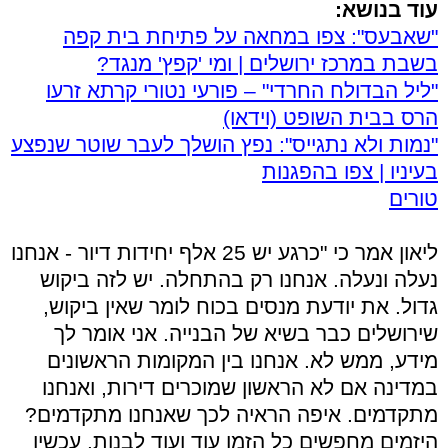
עוד בנושא:
"שאבעס": צפו במחאה על פתיחת בית קפה
בשבת במרכז ירושלים | ומי 'קפץ' מנגד?
"ליל הבדולח החרדי" – פורעי נטורי קרתא זרעו
הרס בבית השופט (וידאו)
"נמות ולא נתגייס": נפץ הושלך לעבר שוטר שנפצע
בעיניו | צפו בהפגנות
טורים
ליאון אמר כי "כרגע יש 25 אלף יחידות דיור - אנחנו
נעלה ונעלה. אנחנו רק בהתחלה. יש לזה ביקוש
גדול. את יודעת מנסים בכוח לומר שאין ביקוש,
שירושלים כבר בשיא של הבנייה. אני אומר לך
מידע, ממש לא. אנחנו בין המקומות הראשונים
במדינה אם לא הראשון שמוכרים דירות, ואנחנו
מתקדמים. איפה הראיה לכך שאנחנו מתקדמים?
היזמים מחפשים כל הזמן עוד ועוד לבנות. עכשיו