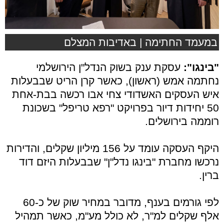
במעמד החתימה | באדיבות המצלם
"בינגו":
עסקת ענק בשוק הנדל"ן הירושלמי
נחתמה אמש (ראשון), כאשר קרן הריט שבבעלות
איש העסקים האשדודי צחי אבו רכשה בבת-אחת
50 יחידות דיור בפרויקט "רפא טריפל" בשכונת
רוממה בירושלים.
היקף העסקה עומד על 156 מיליון שקלים, והדירות
נרכשו מחברת "בינגו נדל"ן" שבבעלות היזם דוד
ברין.
לפי גורמים בענף, מדובר במחיר שוק של כ-60
אלף שקלים למ"ר, לא כולל מע"מ, כאשר תמהיל