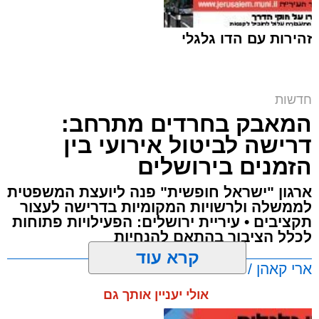
החרדית
,
תחנת בנימין
,
תחנת מודיעין עילית
זהירות עם הדו גלגלי
24 שוהים בלתי חוקיים שניסו להסתנן לשטחי
המדינה נתפסו במהלך השבוע האחרון בשלושה
אירועים שונים במסגרת פעילות יזומה של שוטרי
מחוז ש"י נגד עבירות הסעת, הלנת והעסקת
חדשות
שוהים בלתי חוקיים.
המאבק בחרדים מתרחב:
דרישה לביטול אירועי בין
עוד בנושא:
הזמנים בירושלים
צפו במרדף שהסתיים במעצר
ארגון "ישראל חופשית" פנה ליועצת המשפטית
האוטובוס נעצר - והחשד התברר כמוצדק
לממשלה ולרשויות המקומיות בדרישה לעצור
התחבא בתא המטען – ואז התברר: תכנן פיגוע |
תקציבים • עיריית ירושלים: הפעילויות פתוחות
צפו
לכלל הציבור בהתאם להנחיות
ארי קאהן / 11:02 06.08.26
קרא עוד