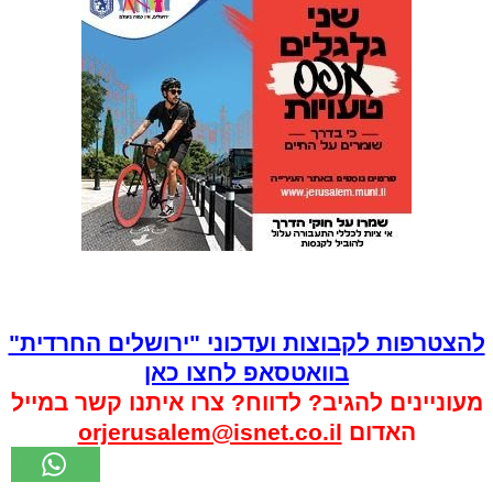
להצטרפות לקבוצות ועדכוני "ירושלים החרדית"
בוואטסאפ לחצו כאן
מעוניינים להגיב? לדווח? צרו איתנו קשר במייל
האדום
orjerusalem@isnet.co.il