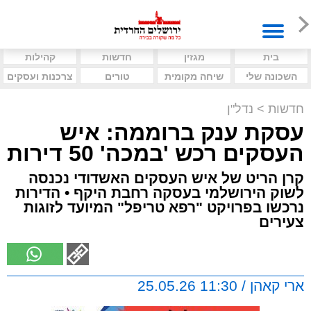
בית
מגזין
חדשות
קהילות
השכונה שלי
שיחה מקומית
טורים
צרכנות ועסקים
חדשות
>
נדל"ן
עסקת ענק ברוממה: איש
העסקים רכש 'במכה' 50 דירות
קרן הריט של איש העסקים האשדודי נכנסה
לשוק הירושלמי בעסקה רחבת היקף • הדירות
נרכשו בפרויקט "רפא טריפל" המיועד לזוגות
צעירים
ארי קאהן / 11:30 25.05.26