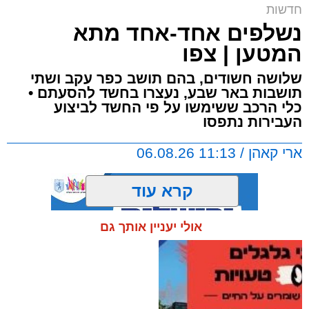
חדשות
נשלפים אחד-אחד מתא
המטען | צפו
שלושה חשודים, בהם תושב כפר עקב ושתי
תושבות באר שבע, נעצרו בחשד להסעתם •
כלי הרכב ששימשו על פי החשד לביצוע
העבירות נתפסו
ארי קאהן / 11:13 06.08.26
קרא עוד
אולי יעניין אותך גם
תגים:
כביש 1
,
ירושלים
,
משטרת ישראל
,
כביש
443
,
מחוז ש"י
,
שוהים בלתי חוקיים
,
באר שבע
,
שב"חים
,
כפר עקב
,
חדשות ירושלים
,
ירושלים