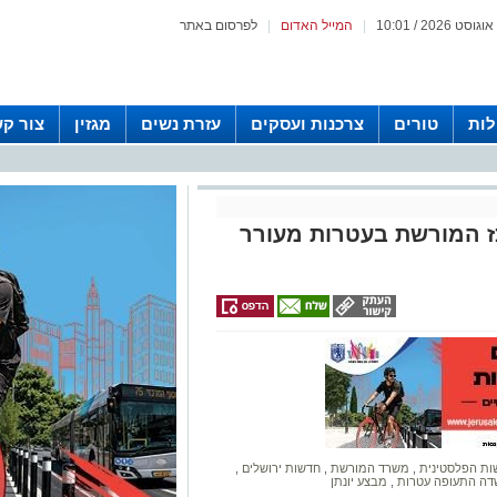
|
המייל האדום
|
לפרסום באתר
לות
טורים
צרכנות ועסקים
עזרת נשים
מגזין
צור ק
ז המורשת בעטרות מעורר
ות הפלסטינית
,
משרד המורשת
,
חדשות ירושלים
,
דה התעופה עטרות
,
מבצע יונתן