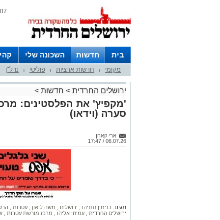
07 אוגוסט 2026 / 10:01
בית
חדשות
השכונה שלי
קהי
מקומי
חדשות ארציות
פוליטי
נדל"ן
חצרות
|
|
|
ירושלים החרדית
>
חדשות
>
'מקפיץ' את הפלסטינים: מרכ
סערה (וידאו)
ארי קאהן
06.07.26 / 17:47
תגים:
בנימין נתניהו
,
ירושלים
,
משה ליאון
,
עטרות
,
הרש
ירושלים החרדית
,
עמיחי אליהו
,
מרכז מורשת עטרות
,
ש