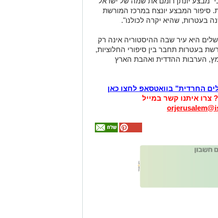
 "מבצע יונתן רומם את שמה של ישראל
ת. סיפור המבצע יונצח במרכז המורשת
ה בעטרות, שהיא יקרה לכולנו".
רושלים היא עיר שבה ההיסטוריה אינה רק
רשת בעטרות תחבר בין סיפורי החלוציות,
מץ, הערבות ההדדית ואהבת הארץ
לים החרדית" בוואטסאפ לחצו כאן
? צרו איתנו קשר במייל
orjerusalem@is
אולי
יעניין
אותך
גם
זהירות עם הדו
גלגלי