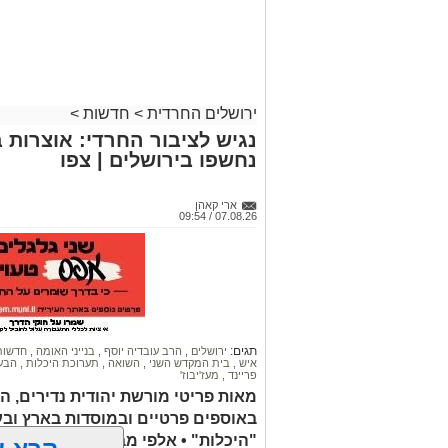
ירושלים החרדית
>
חדשות
>
נחשפו בירושלים | צפו
ארי קאהן
07.08.26 / 09:54
תגים:
ירושלים
,
הרב עובדיה יוסף
,
בנייני האומה
,
חדשות
איש
,
בית המקדש השני
,
השואה
,
תערוכת היכלות
,
הבע
פריינד
,
מעז'יבוז'
מאות פריטי מורשת יהודית נדירים, 
באוספים פרטיים ובמוסדות בארץ ובע
"היכלות" • אלפי מבקרים הגיעו במשך