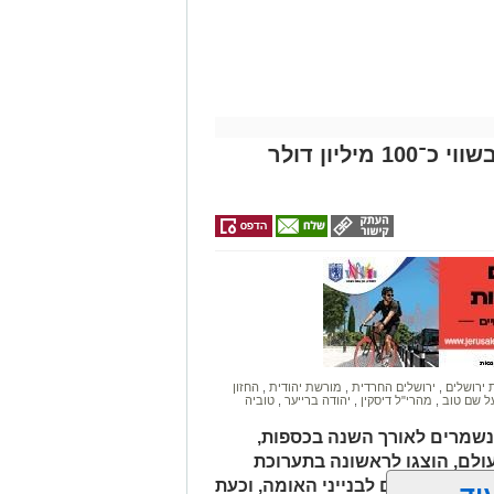
נגיש לציבור החרדי: אוצרות בשווי כ־100 מיליון דולר
 ירושלים
,
ירושלים החרדית
,
מורשת יהודית
,
החזון
ל שם טוב
,
מהרי"ל דיסקין
,
יהודה ברייער
,
טוביה
הנשמרים לאורך השנה בכספות,
ולם, הוצגו לראשונה בתערוכת
 שלושה ימים לבנייני האומה, וכעת