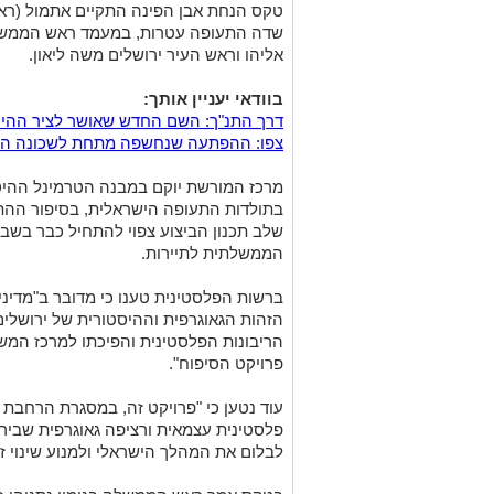
טקס הנחת אבן הפינה התקיים אתמול (רא
שדה התעופה עטרות, במעמד ראש הממשלה 
אליהו וראש העיר ירושלים משה ליאון.
בוודאי יעניין אותך:
דרך התנ"ך: השם החדש שאושר לציר ההיס
צפו: ההפתעה שנחשפה מתחת לשכונה הח
מרכז המורשת יוקם במבנה הטרמינל ההיס
בתולדות התעופה הישראלית, בסיפור ההתי
שלב תכנון הביצוע צפוי להתחיל כבר בשבו
הממשלתית לתיירות.
ברשות הפלסטינית טענו כי מדובר ב"מדינ
הזהות הגאוגרפית וההיסטורית של ירושל
הריבונות הפלסטינית והפיכתו למרכז המ
פרויקט הסיפוח".
עוד נטען כי "פרויקט זה, במסגרת הרחבת 
פלסטינית עצמאית ורציפה גאוגרפית שבירת
לבלום את המהלך הישראלי ולמנוע שינוי זה