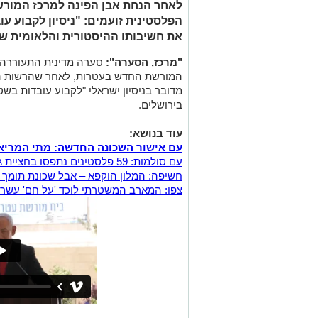
לאחר הנחת אבן הפינה למרכז המורשת
הפלסטינית זועמים: "ניסיון לקבוע ע
את חשיבותו ההיסטורית והלאומית ש
"מרכז, הסערה":
סערה מדינית התעוררה 
המורשת החדש בעטרות, לאחר שהרשות ה
מדובר בניסיון ישראלי "לקבוע עובדות בש
בירושלים.
עוד בנושא:
עם אישור השכונה החדשה: מתי המריאו
עם סולמות: 59 פלסטינים נתפסו בחציית גדר ההפרדה בצפון ירושלים | צפו
חשיפה: המלון הוקפא – אבל שכונת תומך 
צפו: המארב המשטרתי לוכד 'על חם' עשרו