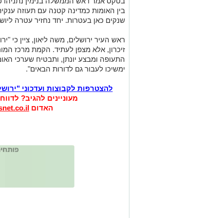
בטקס אמר ראש הממשלה בנימין נתניהו כי
בין האומות כמדינה קטנה עם תעוזה ענקי
שנקים כאן בעטרות. יחד נחזיר עטרה ליושנ
ראש העיר ירושלים, משה ליאון, ציין כי "י
זיכרון, אלא מצפן לעתיד. הקמת מרכז המו
התעופה ומבצע יונתן, ותבטיח שערכי האו
ימשיכו לעבור גם לדורות הבאים".
להצטרפות לקבוצות ועדכוני "ירוש
מעוניינים להגיב? לדווח
האדום
net.co.il