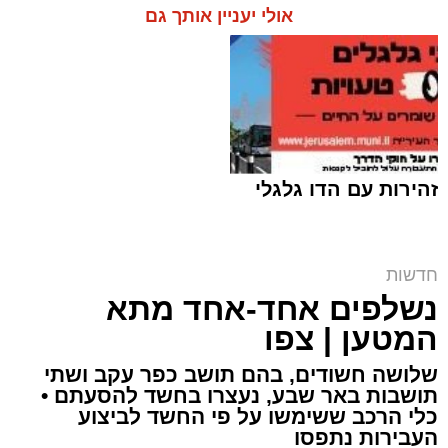
אולי יעניין אותך גם
זהירות עם הדו גלגלי
ח"כ סוכות בסיור בבתי ספר במזרח ירושלים |
חדשות
דוברות
נשלפים אחד-אחד מתא
ארי קאהן / 16:42 06.08.26
המטען | צפו
שלושה חשודים, בהם תושב כפר עקב ושתי
תושבות באר שבע, נעצרו בחשד להסעתם •
כלי הרכב ששימשו על פי החשד לביצוע
העבירות נתפסו