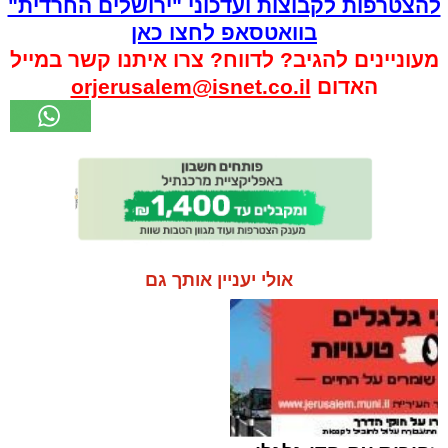
להצטרפות לקבוצות ועדכוני "ירושלים החרדית"
בוואטסאפ לחצו כאן
מעוניינים להגיב? לדווח? צרו איתנו קשר במייל
האדום
orjerusalem@isnet.co.il
אולי יעניין אותך גם