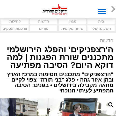
בית
מגזין
חדשות
קהילות
השכונה שלי
שיחה מקומית
טורים
צרכנות ועסקים
חדשות
ה'רצפניקים' והפלג הירושלמי
מתכננים שורת הפגנות | למה
דוקא היום? הסיבה מפתיעה
"הרצפניקים" מתכננים חסימות במרכז הארץ
ובהן אזור גהה • פלג "בני תורה" צפוי לקיים
מחאה מקבילה בירושלים • בפנים: הסיבה
המפתיע לעיתוי הנוכחי