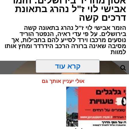
אסון מחריד בירושלים: הזמר
אבישי לוי ז"ל נהרג בתאונת
מערכת האתר / 00:06 09.08.26
דרכים קשה
הזמר אבישי לוי ז"ל נהרג בתאונה קשה
בירושלים. על פי עדי ראיה, הנפטר הוריד
נוסעים מרכבו וירד לסייע להם בחבילות, אך
מסיבה שאינה ברורה הרכב הידרדר ומחץ אותו
למוות
תגים:
ירושלים
,
הפגנות
,
בית קפה
קרא עוד
מוקדי החיכוך סביב פתיחת עסקים בשבת
בירושלים רשמו הבוקר פרק נוסף, כאשר עימותים
אולי יעניין אותך גם
קשים התפתחו סביב בית הקפה "בסמטה" הסמוך
לרחוב אגריפס. מדובר בשבת השישית ברציפות
שבה נרשמת מחסות והתקהלות סביב המקום.
הבוקר שוב הגיעו למקום מתפללים מהקהילות
הקנאיות בעיר בקריאות לדרוש את סגירת בית
הקפה. מנגד, התייצבו באזור מאות תושבים