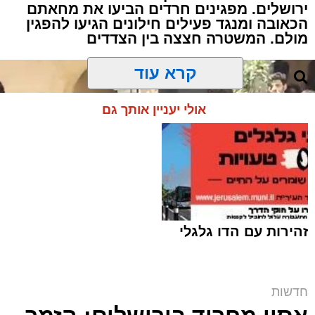
ירושלים. מפגינים חרדים הביעו את מחאתם
הכאובה ומנגד פעילים חילונים הגיעו להפגין
מולם. המשטרה חצצה בין הצדדים
קרא עוד
אולי יעניין אותך גם
זהירות עם הדו גלגלי
חדשות
המחאה ליד בית הקפה | שימוש לפי סעיף 27א