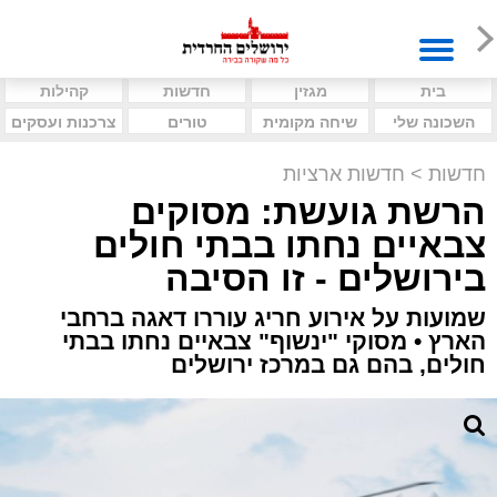
בית
מגזין
חדשות
קהילות
השכונה שלי
שיחה מקומית
טורים
צרכנות ועסקים
חדשות
>
חדשות ארציות
הרשת גועשת: מסוקים
צבאיים נחתו בבתי חולים
בירושלים - זו הסיבה
שמועות על אירוע חריג עוררו דאגה ברחבי
הארץ • מסוקי "ינשוף" צבאיים נחתו בבתי
חולים, בהם גם במרכז ירושלים