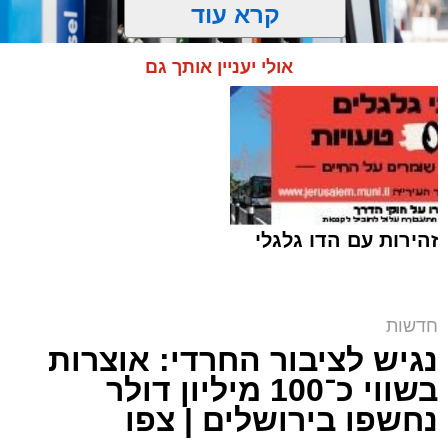
קרא עוד
אולי יעניין אותך גם
זהירות עם הדו גלגלי
חרם על תחנת הדלק | אילוסטרציה shutterstock
חדשות
נגיש לציבור החרדי: אוצרות
ארי קאהן / 10:09 07.08.26
בשווי כ־100 מיליון דולר
נחשפו בירושלים | צפו