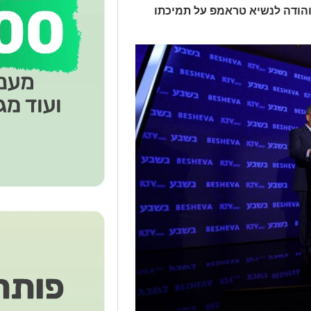
והודה לנשיא טראמפ על תמיכתו