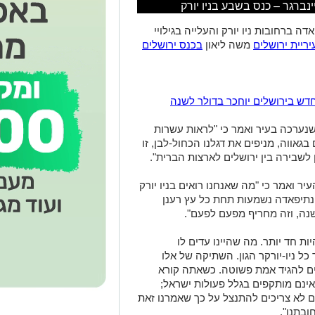
ינברגר – כנס בשבע בניו יורק
ה ברחובות ניו יורק והעלייה בגילויי
ריית ירושלים
משה ליאון
בכנס ירושלים
דש בירושלים יוחכר בדולר לשנה
שנערכה בעיר ואמר כי "לראות עשרות
גאווה, מניפים את דגלנו הכחול-לבן, זו
לשבירה בין ירושלים לארצות הברית".
 ואמר כי "מה שאנחנו רואים בניו יורק
ינתיפאדה נשמעות תחת כל עץ רענן
 שנה, וזה מחריף מפעם לפעם".
ות חד יותר. מה שהיינו עדים לו
כל ניו-יורקר הגון. השתיקה של אלו
ים להגיד אמת פשוטה. כשאתה קורא
אינם מותקפים בגלל פעולות ישראל;
ם לא צריכים להתנצל על כך שאמרנו זאת
חובתנו".