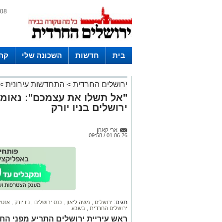
08 אוגוסט 2026 / 07:11
בית
חדשות
השכונה שלי
קהי
חצרות
ירושלים החרדית
>
התחדשות עירונית
>
"אל תשלו את עצמכם": נאומו
ירושלים בניו יורק
ארי קאהן
01.06.26 / 09:58
תגים:
ירושלים
,
משה ליאון
,
כנס ירושלים
,
ניו יורק
,
אנטי
ירושלים החרדית
,
בשבע
ראש עיריית ירושלים התריע מפני הח