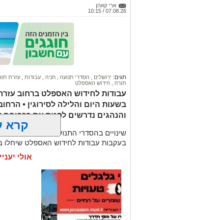
ארי קאהן
07.08.26 / 10:15
תגים:
ירושלים
,
הסדרי תנועה
,
חניה
,
עבודות
,
עזרת תו
תורה
,
חידוש האספלט
עבודות לחידוש האספלט ברחוב עזרת ת
בשעות היום והלילה לסירוגין • הרחו
והנהגים נדרשים לפנות את רכביהם עד 
קרא ע
שינויים בהסדרי התנועה צפויים ברחוב
עזר
בעקבות עבודות לחידוש האספלט שיחלו ביום ראשון, 9.8.2026, 
אולי יעניי
עוד בנושא:
"או שתביא או שתיעצר": עימות חריג בעזרת 