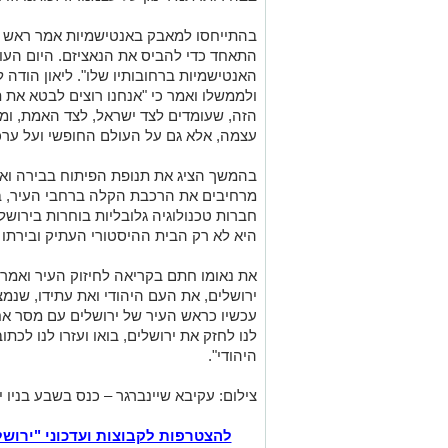
התאחד כדי להביס את הנאציזם. היום הע
האנטישמיות ברחובותיו שלו". ליאון הודה
ולממשלו ואמר כי "אנחנו רוצים לבטא את
הזה, שעומדים לצד ישראל, לצד האמת, ומ
עצמה, אלא גם על העולם החופשי ועל ערכי
בהמשך הציג את תנופת הפיתוח בבירה ואמר
מרחיבים את הרכבת הקלה ברחבי העיר, בו
חברות טכנולוגיה גלובליות בוחרות בירושל
היא לא רק הבית ההיסטורי העתיק ובירתו 
את נאומו חתם בקריאה לחיזוק העיר ואמר כ
ירושלים, את העם היהודי ואת עתידו, שנמצ
עכשיו כראש העיר של ירושלים עם מסר אחד פ
לנו לחזק את ירושלים, בואו ועזרו לנו ל
היהודי".
צילום: עקיבא שיינברגר – כנס בשבע בניו י
להצטרפות לקבוצות ועדכוני "ירוש