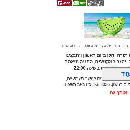
רה
,
חדשות ירושלים
,
ירושלים החרדית
,
רחוב עזרת
ורה יחלו ביום ראשון ויתבצעו
ב ייסגר במקטעים, החניה תיאסר
מוצאי שבת בשעה 22:00
וד
ת תורה
בירושלים למשך כשבועיים,
כ"ו באב תשפ"ו.
ן אותך גם
תורה (וידאו)