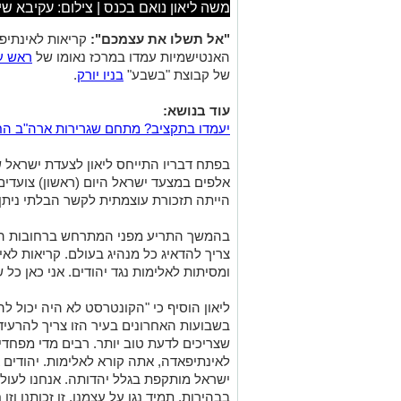
משה ליאון נואם בכנס | צילום: עקיבא שי
"אל תשלו את עצמכם":
קריאות לאינתיפאד
האנטישמיות עמדו במרכז נאומו של
ראש עי
של קבוצת "בשבע"
בניו יורק
.
עוד בנושא:
יעמדו בתקציב? מתחם שגרירות ארה"ב הח
בפתח דבריו התייחס ליאון לצעדת ישראל 
אלפים במצעד ישראל היום (ראשון) צועדים ב
הייתה תזכורת עוצמתית לקשר הבלתי ניתן 
בהמשך התריע מפני המתרחש ברחובות העיר
צריך להדאיג כל מנהיג בעולם. קריאות לא
ומסיתות לאלימות נגד יהודים. אני כאן כל
ליאון הוסיף כי "הקונטרסט לא היה יכול להי
בשבועות האחרונים בעיר הזו צריך להרעיד 
שצריכים לדעת טוב יותר. רבים מדי מפחד
לאינתיפאדה, אתה קורא לאלימות. יהודים 
ישראל מותקפת בגלל יהדותה. אנחנו לעול
בבהירות. תמיד נגן על עצמנו. זו זכותנו וזו 