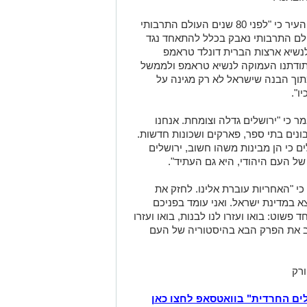
בהתייחסו למאבק באנטישמיות אמר ראש העיר כי "לפני 80 שנים העולם התרבותי
ולם התרבותי נאבק בכלל להתאחד נגד
 לנשיא ארצות הברית דונלד טראמפ
 תודתנו העמוקה לנשיא טראמפ ולממשל
תוך הבנה שישראל לא רק מגינה על
ו".
 כי "ירושלים גדלה וצומחת. אנחנו
נים בתי ספר, פארקים ושכונות חדשות.
ים כי הן מבינות משהו חשוב, ירושלים
של העם היהודי, היא גם העתיד".
י "האחריות עוברת אלינו. לחזק את
א במדינת ישראל. ואני עומד בפניכם
שוט: בואו ועזרו לנו לבנות, בואו ועזרו
כתוב את הפרק הבא בהיסטוריה של העם
ורק
לים החרדית" בוואטסאפ לחצו כאן