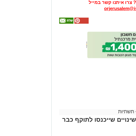
? צרו איתנו קשר במייל
orjerusalem@is
אולי
יעניין
אותך
גם
זהירות עם הדו
גלגלי
תשתיות
ינויים שייכנסו לתוקף כבר