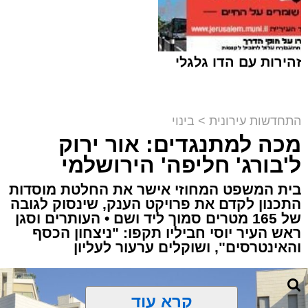
זהירות עם הדו גלגלי
התחדשות עירונית
>
בינוי
מכה למתנגדים: אור ירוק
ל'בורג' חליפה' הירושלמי
בארי לויט ז"ל על רקע זירת האסון | צילום מד"א /
משפחתי
בית המשפט המחוזי אישר את החלטת מוסדות
התכנון לקדם את פרויקט הענק, שינסוק לגובה
מערכת האתר / 19:34 02.08.26
של 165 מטרים סמוך ליד ושם • העותרים וסגן
ראש העיר יוסי חביליו תקפו: "ניצחון הכסף
והאינטרסים", ושוקלים ערעור לעליון
קרא עוד