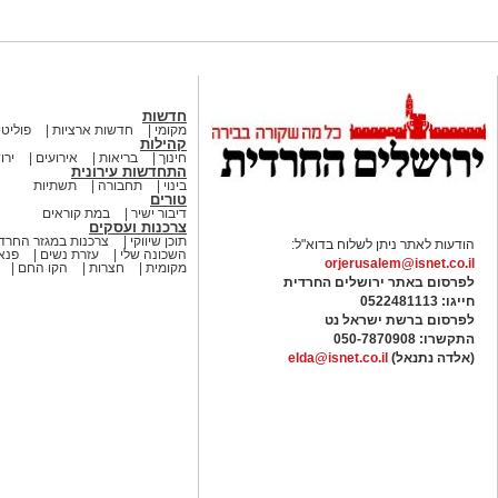
חדשות
מקומי
חדשות ארציות
פוליטי
קהילות
חינוך
בריאות
אירועים
ירו
התחדשות עירונית
בינוי
תחבורה
תשתיות
טורים
דיבור ישיר
במת קוראים
צרכנות ועסקים
תוכן שיווקי
צרכנות במגזר החרדי
הודעות לאתר ניתן לשלוח בדוא"ל:
השכונה שלי
עזרת נשים
פנאי
orjerusalem@isnet.co.il
מקומית
חצרות
הקו החם
לפרסום באתר ירושלים החרדית
חייגו: 0522481113
לפרסום ברשת ישראל נט
התקשרו:
050-7870908
(אלדה נתנאל)
elda@isnet.co.il