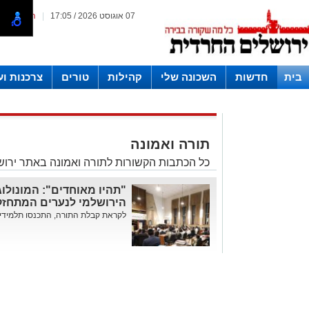
07 אוגוסט 2026 / 17:05
|
המייל האד
בית
חדשות
השכונה שלי
קהילות
טורים
צרכנות ו
חצרות
תורה ואמונה
כל הכתבות הקשורות לתורה ואמונה באתר ירו
"תהיו מאוחדים": המונולו
הירושלמי לנערים המתחזק
לקראת קבלת התורה, התכנסו תלמידי ה