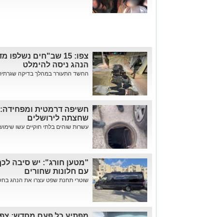
צפו: 15 שב"חים נשלפו
הנהג ניסה להימלט
החשד התעורר במהלך בדיקה שגרתית ב
חשיפה דרמטית ומפחידה: 
שחצתה לירושלים
עשרות שוהים בלתי חוקיים עשו שימוש 
"מטען חורג": יש סיבה לכך
עם חלונות שחורים
שוטרי תחנת שפט עצרו את הנהג בחשד
מפתיע כל פעם מחדש: צפו