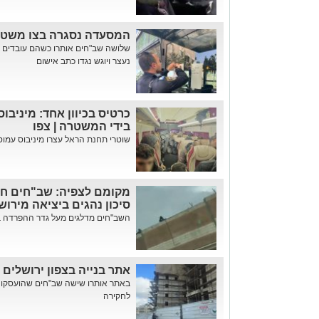
המסעדה נסגרה בצו משטרת
שלושה שב"חים אותרו כשהם עובדים 
נעצר ויוגש נגדו כתב אישום
בידי המשטרה | צפו
שוטרי תחנת הראל עצרו מיניבוס עמוס 
מקומם לצפיה: שב"חים חו
סיכון נהגים ביציאה מירוש
השב"חים מדלגים מעל גדר ההפרדה במח
אתר בנייה בצפון ירושלים נסגר ל־30 יום 
באתר אותרו שישה שב"חים שהועסקו ול
לחקירה