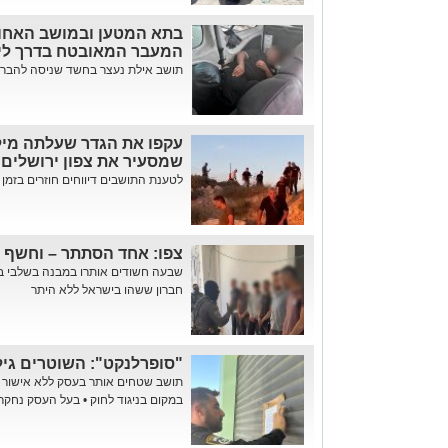
בתא המטען ובמושב האחורי
המעבר המאובטח בדרך לי
תושב אילת נעצר בחשד שניסה להברי
עקפו את הגדר שעלתה מילי
שמסעיר את צפון ירושלים
לטענת התושבים דיווחים חוזרים בזמן אמ
צפו: אחד הסתתר – וחשף 
שבעה חשודים אותרו במבנה בשלבי בני
חברון ששהו בישראל ללא היתר
"סופרלנקט": השוטרים גיל
תושב שטחים אותר בעסק ללא אישור ש
במקום בניגוד לחוק • בעל העסק נחקר