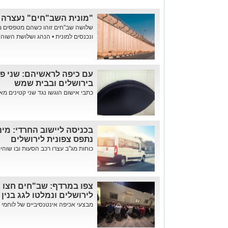
"מונית השב"חים" נעצרה ב
שלושה שב"חים זוהו כשהם מטפסים מ
ונכנסים למונית • הנהג ושלושת השוהי
עם כיפה לראשיהם: שני פל
בירושלים ובבית שמש
כתבי אישום הוגשו נגד שני קטינים מ
בכניסה ליישוב החרדי: מי
נתפס צפונית לירושלים
כוחות מג"ב עצרו רכב הסעות ובו שוהים
צפו במרדף: שב"חים חצו 
לירושלים ונמלטו לגג בנין בן 13 קו
מבצעי אכיפה אינטנסיביים של לוחמי מ