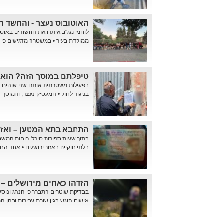
האוטובוס נעצר - והחשד 
לוחמי מג"ב איתרו את החשודים באוט
ממוקדת בעיר • במשטרה מדגישים כי 
טיפלתם במוסך הזה? הוא 
בפעילות משטרתית אותרו שני שוהים ב
בניגוד לחוק • המעסיק נעצר, והמוסך 
התחבא בתא המטען – ואז הת
בתוך שעות ספורות סיכלו כוחות המשט
בלתי חוקיים באזור ירושלים • אחד הח
הזדהו כאחים מירושלים – 
בבדיקת שוטרים התברר כי הנהג ונוסע
אישום הוגש בגין שורת עבירות ובהן הת