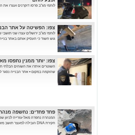
לוחמי מג"ב פרסו דוקרנים ועצרו את הר
צפו: הפשיטה על אתר הבנ
לוחמי מג"ב ירושלים עצרו שני תושבי 
גוש חשוד כי העסיק אותם באתר בנייה
צפו: יותר ממנין נתפסו מא
השוטרים איתרו את השוהים הבלתי חו
שהוקמה במקום • אתר הבנייה נסגר ל-30 יום בצו מנהל
פחד פחדים: נחשפה מנהרת
חקירת DNA הובילה למעצר תושב מזרח ירושלים ופלסטיני נוסף