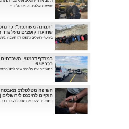
תושב מזרח ירושלים ושני שב"חים נת
שמשות ושלטים אוניברסליים •
"תמונה משותפת": כך נתפ
שתועדו קופצים מעל גדר ה
בעוטף ירושלים נתפסו רק השבוע 391 שוהים בלתי חוקיים • 53 חשודים ...
במרדף דרמטי: השב"חים מ
בכביש 6
החשודים עלו על רכב שנע לכיוון כביש 6 • כוחות הביטחון עצרו את הרכב ...
חשיפה מטלטלת: מאבטחים 
חוקיים להיכנס לירושלים |
החשודים עקפו את מחסום עופר דרך שע