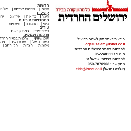
חדשות
מקומי
חדשות ארציות
פוליטי
קהילות
חינוך
בריאות
אירועים
ירו
התחדשות עירונית
בינוי
תחבורה
תשתיות
טורים
דיבור ישיר
במת קוראים
צרכנות ועסקים
תוכן שיווקי
צרכנות במגזר החרדי
הודעות לאתר ניתן לשלוח בדוא"ל:
השכונה שלי
עזרת נשים
פנאי
orjerusalem@isnet.co.il
מקומית
חצרות
הקו החם
לפרסום באתר ירושלים החרדית
חייגו: 0522481113
לפרסום ברשת ישראל נט
התקשרו:
050-7870908
(אלדה נתנאל)
elda@isnet.co.il