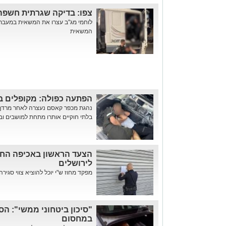
צפו: בדיקה שגרתית חשפה
לוחמי מג"ב עצרו את המשאית במעבר
המשאית
הפתעה כפולה: מקופלים בב
נהגת מכפר קאסם נעצרה לאחר מרדף 
בלתי חוקיים אותרו מתחת למושבים ו
הצעד הראשון באכיפה החד
לירושלים
מפקד מחוז ש"י יוכל להוציא צווי סגיר
"סיכון ביטחוני ממשי": הס
במחסום