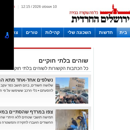
10 אוגוסט 2026 / 12:15
|
המייל האד
בית
חדשות
השכונה שלי
קהילות
טורים
צרכנות ו
חצרות
שוהים בלתי חוקיים
כל הכתבות הקשורות לשוהים בלתי חוקיים באת
נשלפים אחד-אחד מתא המט
שלושה חשודים, בהם תושב כפר עקב 
להסעתם • כלי הרכב ששימשו על פי ה
צפו במרדף שהסתיים במע
חמישה תושבי שטחים ללא היתרי שהיי
החשודים הועברו לחקירה והמשטרה 