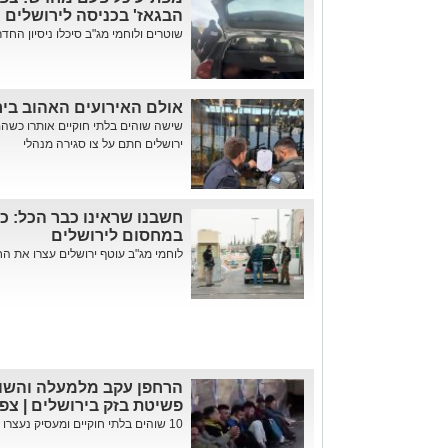
הבגאז' בכניסה לירושלים
שוטרים ולוחמי מג"ב סיכלו ניסיון החד
אולם האירועים האהוב בירו
שישה שוהים בלתי חוקיים אותרו כשהם
ירושלים חתם על צו סגירה מנהלי
חשבנו שראינו כבר הכל: כ
במחסום לירושלים
לוחמי מג"ב עוטף ירושלים עצרו את הח
הרחפן עקב מלמעלה והשוט
פשיטת בזק בירושלים | צפו
10 שוהים בלתי חוקיים ומעסיק נעצרו במבצע בשוק הסיטונאי בגבעת שאו...