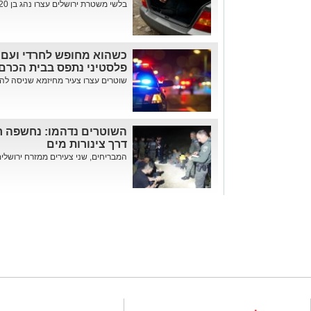
בלשי משטרת ירושלים עצרו נהג בן 20 שהסיע 7 שב"חים לתוך העיר...
כשהוא מחופש לחרדי ועם '
פלסטיני נתפס בבית הכרם
שוטרים עצרו צעיר מחיזמא שניסה להתח
השוטרים נדהמו: נחשפה 
דרך צינורות מים
המבריחים, שני צעירים ממזרח ירושלים, 