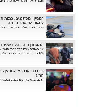
תושב ירושלים ותושב אילת נעצרו בחשד
"מניין" מסתננים: כמות ה
לסגור את אתר הבניה
מפקד מחוז ירושלים חתם על צו סגירה ל-30 ימים • זה מה שעשו עם 
המסתנן היה בהלם שזיהו אותו: 
שני חשודים עוררו חשד בקרב תושבי ה
100 • אחד מהם ניסה להימלט רגלית אך נתפס לאחר מרדף קצר
3 ברכב ו-6 בתא המט
חריג
הרכב נמלט ממחסום מכבים בנהיגה פר