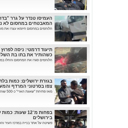
העמיסו טנדר על גרר "בדר
המאבטחים במחסום לא נפ
הלוחמים במחסום חיזמא עצרו את משא
תיעוד דרמטי: ניסה לפרוץ
כשהותיר את בתו בת השלו
הלוחמים סגרו את המחסום והחלו במרדף 
בגזרת ירושלים: כמות בלת
צפו בסרטוני המרדף והמע
מאז פתיחת "שאגת הארי" כ-500 שוהים בלתי חוקיים אותרו בפעילות מג"...
בפחות מ־12 שעות
בירושלים
פשיטה על אתר בנייה במרכז העיר וה