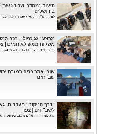
תיעוד: '
בירושלים
לוחמי מג"ב ובלשי משטרה פשטו על ה
מבצע "גג כפול": רכב המש
משלוח ממש לא תמים | צפ
בהכוונה מודיעינית נעצר נהג שהסתיר מ
שוב: אתר בניה במזרח יר
שב"חים
"דרך הניקוז": מעבר מי ג
לשב"חים | צפו
נהג ממזרח ירושלים נתפס כשהסיע שישה מהם • 15 נוספ