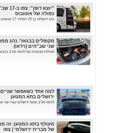
"יוצא דו
כפולה של אוטובוס
נהג ירושלמי בן 20 הסתיר 17 אנשים בדופן כפולה בין המושבים • ה...
מקופלים בבגאז': נהג ממז
שני שב"חים (וידאו)
פעילות מבצעית של לוחמי מג"ב בהכוונ
למה אחד כשאפשר שניים?
ירושלים בתא המטען
לוחמי מג"ב עוטף ירושלים עצרו שני שו
מעולף בתא המטען: זה מה
של מבריח ירושלמי | צפו