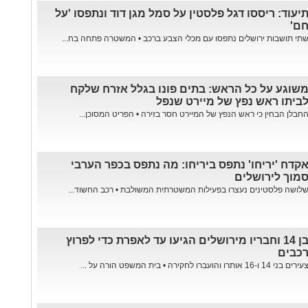
יעוד: ריססו דגל פלסטין על סמל מגן דוד ונתפסו 'על
ם'
תי תושבות ירושלים נתפסו עם מכלי הצבע ברכב • המשטרה פתחה בח...
שוגע על כל הראש: בתים פונו בגלל אזרח שלקח
ביתו ראש נפץ של מיירט שנפל
חבלן הבחין כי ראש הנפץ של המיירט חסר בזירה • הפריט המסוכן...
קדח 'יריחו' נתפס ביריחו: מה נתפס בכפר הערבי
מוך לירושלים
לושה פלסטינים נעצרו בפעילות המשטרתית המשולבת • רכב החשוד...
בן 14 וחבריו מירושלים הגיעו עד לאפרת כדי לפרוץ
כבים
ירים בני 14 ו-16 אותרו והועברו לחקירה • בית המשפט הורה על ...