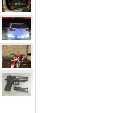
ל
"
י
צ
ר
ח
"
ב
ה