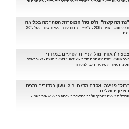
אחר נהיגה פרועה הסתיים המרדף בכיכר הכניסה לאריאל • השוטרים הי...
נחיתה קשה": ה'טיסה' המופרזת הסתיימה בכליאה
נתפס נוהג במהירות 206 קמ״ש • בתום החקירה נכלא ורישיונו נפסל ל־30
מים
פו: ה'דאווין' מול הניידת הסתיים במרדף
וכב אופנוע נמלט משוטרים תוך ביצוע 'דאווין' ותנועה מגונה • נעצר לאחר
סימה סמוך לענאתא והועבר לחקירה
בול" פגיעה: אקדח מדגם 'בול' טעון בכדורים נתפס
צפון ירושלים
פעילות בוצעה במהלך הלילה במסגרת היערכות מבצע 'שאגת הארי' • ...