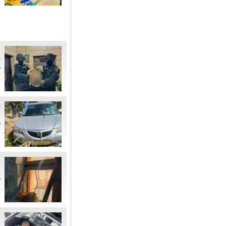
"
ל
ל
ת
י
ל
"
מ
ל
ה