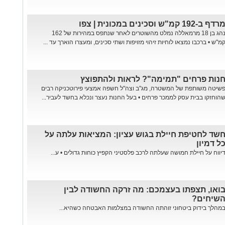
רדף ב-192 קמ"ש וסכינים במכונית | צפו
נהג בן 18 מרמאללה נמלט מהשוטרים לאחר שנתפס במהירות של 162
מ"ש • ברכבו נמצאו לוחיות זיהוי מזויפות ושתי סכינים, ומעצרו הוארך עד ...
נות פרחים "תמימה"? לראות ולהתפוצץ
שיטה משותפת של המשטרה, מג"ב וצה"ל חשפה אמצעי פירוטכניקה רבים
הוחזקו בבית עסק לממכר פרחים • בעל החנות נעצר ונכלא בחשד לעביר...
שד לחטיפת חיילת בגוש עציון: המציאות עלתה על
ל דמיון
יווח על חיילת חמושה שעלתה לרכב פלסטיני הקפיץ כוחות גדולים • ע...
ואו, תצפתו בעצמכם: מה זרקה החשודה לבין
שיחים?
מהלך בידוק ביטחוני זוהתה החשודה במצלמות האבטחה כשהיא...