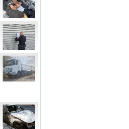
נ
ב
ה
ל
מ
ה
ב
ת
ר
ק
א