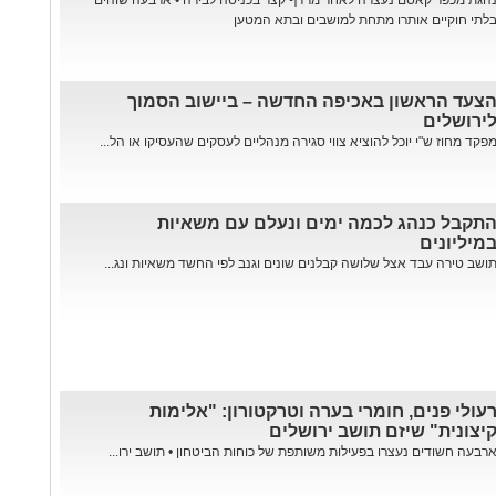
הגת מכפר קאסם נעצרה לאחר מרדף קצר בכניסה לבירה • ארבעה שוהים
לתי חוקיים אותרו מתחת למושבים ובתא המטען
צעד הראשון באכיפה החדשה – ביישוב הסמוך
ירושלים
פקד מחוז ש"י יוכל להוציא צווי סגירה מנהליים לעסקים שהעסיקו או הל...
תקבל כנהג לכמה ימים ונעלם עם משאיות
מיליונים
ושב טירה עבד אצל שלושה קבלנים שונים וגנב לפי החשד משאיות ונג...
עולי פנים, חומרי בערה וטרקטורון: "אלימות
יצונית" שיזם תושב ירושלים
רבעה חשודים נעצרו בפעילות משותפת של כוחות הביטחון • תושב ירו...