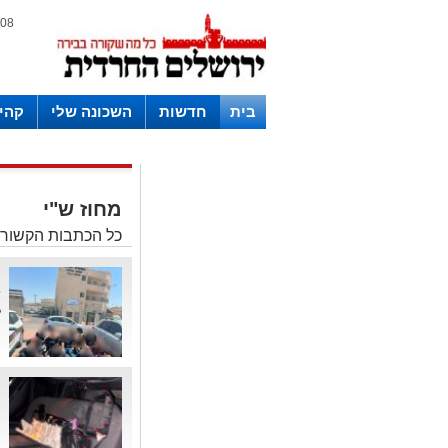
08 אוגוסט 2026 / 10:59
בית
חדשות
השכונה שלי
קהי
חצרות
מחוז ש"י
כל הכתבות הקשורו
נ
ש
ל
"
מ
ה