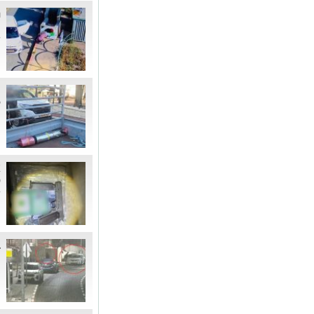
ת
ח
ש
מ
ל
ה
א
ס
ש
ר
צע