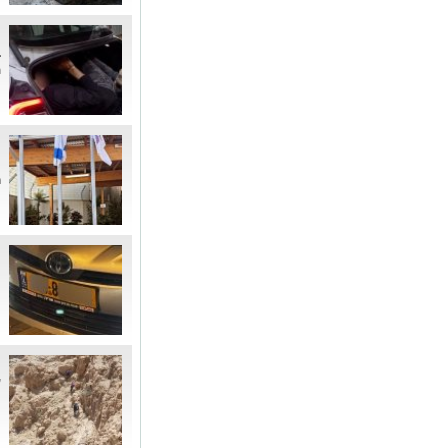
"
ב
ת
מ
ה
ר
ה
ה
ה
ח
ע
נ