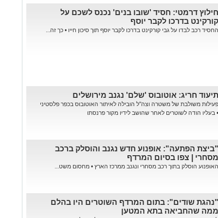
ילוץ דרמטי: חסיד 'שובו בנים' נכנס לשכם על
ורקינט בדרכו לקבר יוסף
חסיד רכב לבדו על גבי קורקינט בדרכו לקבר יוסף תוך סיכון חייו • כך זה...
יעוד חריג: אוטובוס 'שלם' נגנב מירושלים
עילות משולבת של משטרה וצה"ל הובילה לאיתור האוטובוס בכפר פלסטיני
 בעליו הודה לשוטרים לאחר שהושב לידיו מקור פרנסתו
ביצת הפתעה": אופנוע חדש נגנב והוסלק ברכב
סחרי | צפו בסיום המרדף
אופנוע הוסלק בתוך רכב מסחרי ונגנב ממרכז הארץ • מחסום משט...
נהגת שודים": בתום המרדף השוטרים היו בהלם
מה שהחביאה בתא המטען