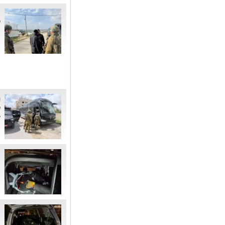
ח
ק
ה
ת
פ
•
"
מ
ה
"
מ