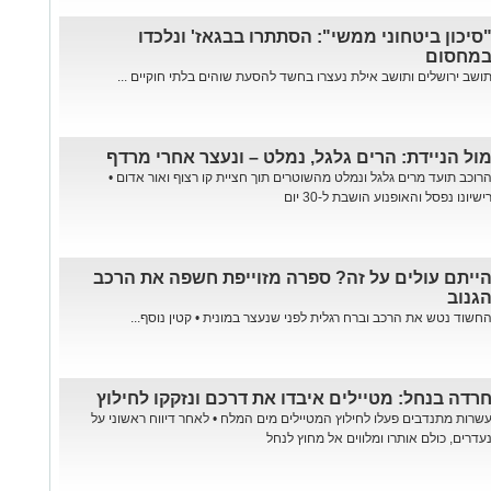
סיכון ביטחוני ממשי": הסתתרו בבגאז' ונלכדו
מחסום
ושב ירושלים ותושב אילת נעצרו בחשד להסעת שוהים בלתי חוקיים ...
ול הניידת: הרים גלגל, נמלט – ונעצר אחרי מרדף
רוכב תועד מרים גלגל ונמלט מהשוטרים תוך חציית קו רצוף ואור אדום •
ישיונו נפסל והאופנוע הושבת ל-30 יום
ייתם עולים על זה? ספרה מזוייפת חשפה את הרכב
גנוב
חשוד נטש את הרכב וברח רגלית לפני שנעצר במונית • קטין נוסף...
רדה בנחל: מטיילים איבדו את דרכם ונזקקו לחילוץ
שרות מתנדבים פעלו לחילוץ המטיילים מים המלח • לאחר דיווח ראשוני על
עדרים, כולם אותרו ומלווים אל מחוץ לנחל