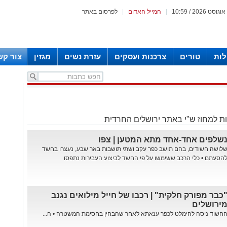
|
המייל האדום
|
לפרסום באתר
לות
טורים
צרכנות ועסקים
עזרת נשים
מגזין
צור קש
ת למחוז ש"י באתר ירושלים החרדית
שלפים אחד-אחד מתא המטען | צפו
לושה חשודים, בהם תושב כפר עקב ושתי תושבות באר שבע, נעצרו בחשד
הסעתם • כלי הרכב ששימשו על פי החשד לביצוע העבירות נתפסו
כבר מפורק חלקית" | רכבו של חייל מילואים נגנב
ירושלים
חשוד ניסה להימלט לכפר ענאתא לאחר שהבחין בחסימת המשטרה • ה...