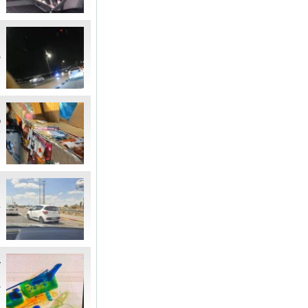
מ
ק
ח
פ
ש
ח
כ
ד
ב
ה
ב