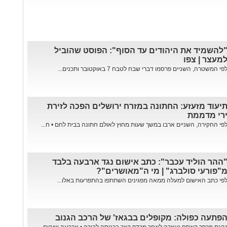
להשמיד את היהודים עד הסוף": הפוסט שהוביל
מעצר | צפו
פי המשטרה, השניים פרסמו דברי שבח לטבח 7 באוקטובר ותכנים...
יעוד מזעזע: החתונה במזרח ירושלים הפכה לזירת
רי מדממת
פי החקירה, השניים ארבו במשך שעות מחוץ לאולם חתונה בבית לחם • ח...
ההר הוליד עכבר": כתב אישום נגד ארבעה בלבד
"פורעי סולברג" | מי ה"מאושרים"?
פי כתב האישום למעלה ממאה מפגינים השתתפו בהתפרעות באלו...
פתעה כפולה: מקופלים בבגאז' של הרכב הגנוב