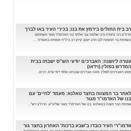
ב בית החולים בירמץ את בנו; בכירי העיר באו לברך
רה"צ רבי נחמיה ורבי שלמה צבי אלתר בני האדמו"ר מגור השתתפו
שמחת בר המצווה לבן הרב יעקב קיהן רב ביה"ח אסותא באשדוד, ...
טרה ליושנה: האברכים יודעי הש"ס ישבתו בבית
מדרש בפולין (וידאו)
סע האברכים לפולין: מאה אברכים שנבחנו אלפי דפי ש"ס, רבים...
אחר בר המצווה בחצר טאלנא: מעמד 'לחיים' עם
נו של האדמו"ר מגור
מחת הבר מצוה בטאלנא: בנו של האדמו"ר מגור שליט"א, הרה"צ רש"...
דמו"רי העיר כובדו ב'שבע ברכות' האחרון בחצר גור