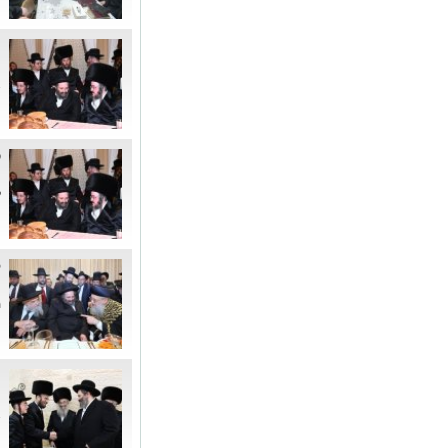
ה
ה
א
ק
ה
ל
ל
ה
מ
מ
א