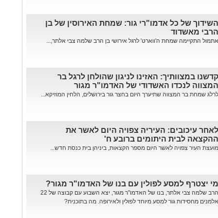
שידוך של כל אדמו"רי גור: שמחת האירוסין של בן
רבי מאשדוד
תמול התקיימה שמחת ה'ווארט' לרגל אירושי בן הרב שלמה צבי אלתר,...
דשנו במצוותיך: האזינו לניגון שהולחן לרגל בר
מצווה לנכדו האשדודי של האדמו"ר מגור
רלג שמחת בר המצווה שתיערך היום בחצר גור בירושלים, הלחין המוזיקא...
אחר עיכובים: העיריה צפויה היום לאשר את
הקצאה לבית היתומים ברובע ח'
ועצת העיר צפויה לאשר היום מספר הקצאות, ביניהן בית כנסת חדש...
י יצטרף למסע לפולין עם בנו של האדמו"ר מגור?
הרב שלמה צבי אלתר, בנו של האדמו"ר מגור, יצא השבוע עם קבוצה של 22
למנים מחסידות גור למסע מיוחד לפולין ולאירופה. מה בתוכנית?