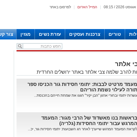
|
המייל האדום
|
לפרסום באתר
לות
טורים
צרכנות ועסקים
עזרת נשים
מגזין
צור קש
י אלתר
ת להרב שלמה צבי אלתר באתר ירושלים החרדית
עמד מרטיט לבבות: יתומי חסידות גור הכניסו ספר
ורה לעילוי נשמת הוריהם
שרות יתומי ובחורי ארגון "הבן יקיר" חגגו את שמחת חייהם בהכנסת...
ראשות בנו מאשדוד של הרבי מגור: המעמד
מרגש עבור יתומי החסידות (גלריה)
קראת המעמד המרגש שייערך לאחר חג השבועות: יתומי חסידות גור, יכ...