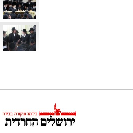
ב
מ
ש
ב
ח