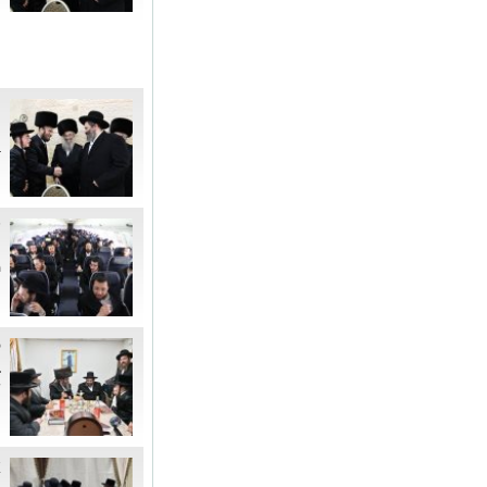
ר
ה
ב
ע
ה
מ
ל
ב
ש
א