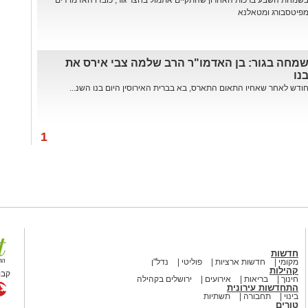
שמחת השבע ברכות האחרון שהתקיים אתמול בחצר גור, כובדו האדמו"רים
פיטסבורג ומטאלנא
מחה בגור: בן האדמו"ר הרב שלמה צבי אירס את
נו
ודש לאחר שאחיו התאום התארס, בא בברית האירוסין היום בנו השנ...
1
חדשות
מקומי
חדשות ארציות
פוליטי
נדל"ן
קהילות
קבו
חינוך
בריאות
אירועים
ירושלים בקהילה
התחדשות עירונית
בינוי
תחבורה
תשתיות
טורים