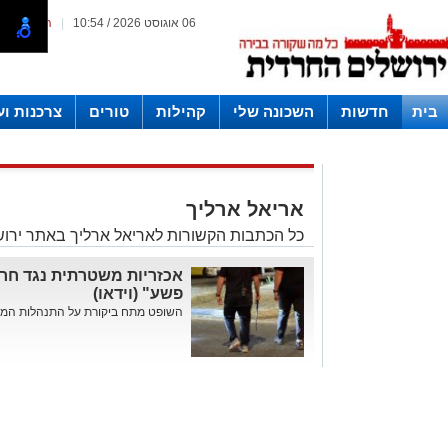
06 אוגוסט 2026 / 10:54
|
המייל האד
בית
חדשות
השכונה שלי
קהילות
טורים
צרכנות ו
חצרות
אריאל ארליך
כל הכתבות הקשורות לאריאל ארליך באתר ירו
אכזריות משטרתית נגד חרד
פשע" (וידאו)
השופט מתח ביקורת על התנהלות המשטר