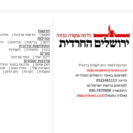
חדשות
מקומי
חדשות ארציות
פוליטי
קהילות
חינוך
בריאות
אירועים
ירו
התחדשות עירונית
בינוי
תחבורה
תשתיות
טורים
דיבור ישיר
במת קוראים
צרכנות ועסקים
תוכן שיווקי
צרכנות במגזר החרדי
הודעות לאתר ניתן לשלוח בדוא"ל:
השכונה שלי
עזרת נשים
פנאי
orjerusalem@isnet.co.il
מקומית
חצרות
הקו החם
לפרסום באתר ירושלים החרדית
חייגו: 0522481113
לפרסום ברשת ישראל נט
התקשרו:
050-7870908
(אלדה נתנאל)
elda@isnet.co.il