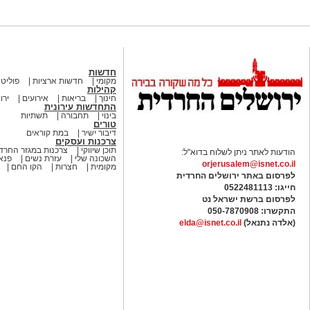
חדשות
מקומי
חדשות ארציות
פוליטי
קהילות
חינוך
בריאות
אירועים
ירו
התחדשות עירונית
בינוי
תחבורה
תשתיות
טורים
דיבור ישיר
במת קוראים
צרכנות ועסקים
תוכן שיווקי
צרכנות במגזר החרדי
הודעות לאתר ניתן לשלוח בדוא"ל:
השכונה שלי
עזרת נשים
פנאי
orjerusalem@isnet.co.il
מקומית
חצרות
הקו החם
לפרסום באתר ירושלים החרדית
חייגו: 0522481113
לפרסום ברשת ישראל נט
התקשרו:
050-7870908
(אלדה נתנאל)
elda@isnet.co.il