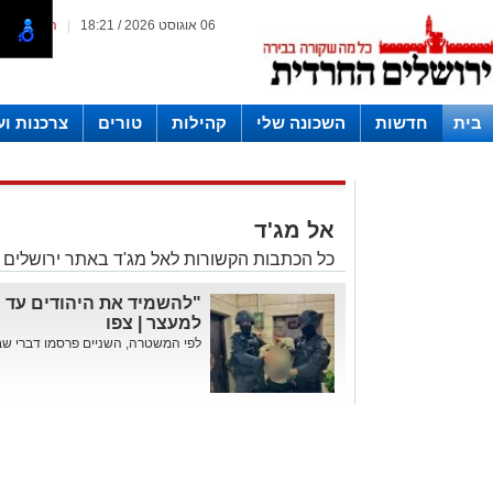
06 אוגוסט 2026 / 18:21
|
המייל האד
בית
חדשות
השכונה שלי
קהילות
טורים
צרכנות ו
חצרות
אל מג'ד
כל הכתבות הקשורות לאל מג'ד באתר ירושלים
"להשמיד את היהודים עד 
למעצר | צפו
לפי המשטרה, השניים פרסמו דברי שבח לטבח 7 באוקטו