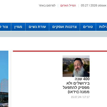
|
המייל האדום
|
לפרסום באתר
לות
טורים
צרכנות ועסקים
עזרת נשים
מגזין
צור 
400 שנה
בירושלים ולא
מפסיק להתפעל
ממנה (וידאו)
...
17:17 / 15.07.24