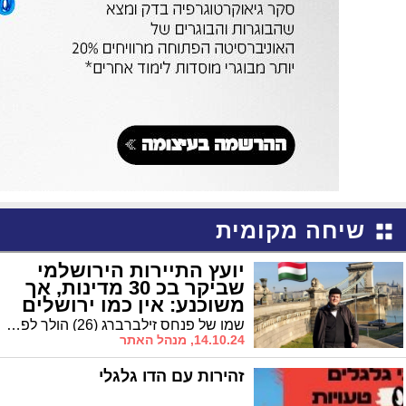
שיחה מקומית
יועץ התיירות הירושלמי
שביקר בכ 30 מדינות, אך
משוכנע: אין כמו ירושלים
שמו של פנחס זילברברג (26) הולך לפניו בזכות היותו יועץ תיירות ייחודי מסוגו, כשאת הידע הוא רכש בעצמו: הוא 'חרש' עשרות מדינות כשהוא רוכש ידע מדהים על כל מדינה בה ביקר, כשאת הידע הוא חולק עם לקוחותיו. ועדיין, אחרי שביקר בארבע יבשות ובכמעט 30 מדינות, הוא משוכנע: אין מקום טוב יותר מאשר ירושלים * סיפורים ירושלמים / פרק 5
14.10.24, מנהל האתר
זהירות עם הדו גלגלי