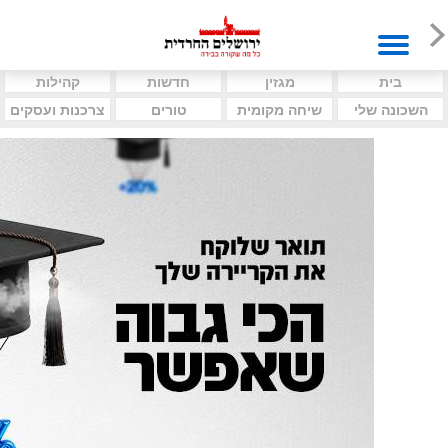
בית
מגזין
חדשות
קהילות
השכונה שלי
שיחה מקומית
טורים
צרכנות ועסקים