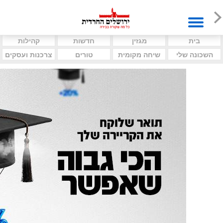
בית
מגזין
חדשות
קהילות
השכונה שלי
שיחה מקומית
טורים
צרכנות ועסקים