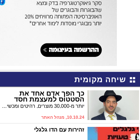
שיחה מקומית
כך הפך אדם אחד את
הסטטוס למעצמת חסד
יותר מ-30,000 מוצרים, רהיטים ומכשירי חשמל, עברו תחת ידיו והגיעו לנצרכים בשנה האחרונה והיד עוד נטויה. "אין לי סיפוק יותר מלעשות חסד עם יהודי, בעיקר אם הוא אינו מכיר אותי", זהו המוטו של איש החסד דניאל אשוש שהפך מזמן לאגדה | כך הופכים את הסטטוס למעצמת חסד שמגיעה להיקפים בלתי נתפסים
10.10.24, מנהל האתר
זהירות עם הדו גלגלי