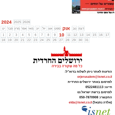
2024
2025
2026
אוק
דצמ
נוב
ספט
אוג
יול
יונ
מאי
אפר
מרץ
פבר
ינו
10
1
2
3
4
5
6
7
8
9
11
12
13
14
15
16
17
18
19
20
21
22
23
24
25
26
27
28
29
30
31
הודעות לאתר ניתן לשלוח בדוא"ל:
orjerusalem@isnet.co.il
לפרסום באתר ירושלים החרדית
חייגו: 0522481113
לפרסום ברשת ישראל נט
התקשרו:
050-7870908
(אלדה נתנאל)
elda@isnet.co.il