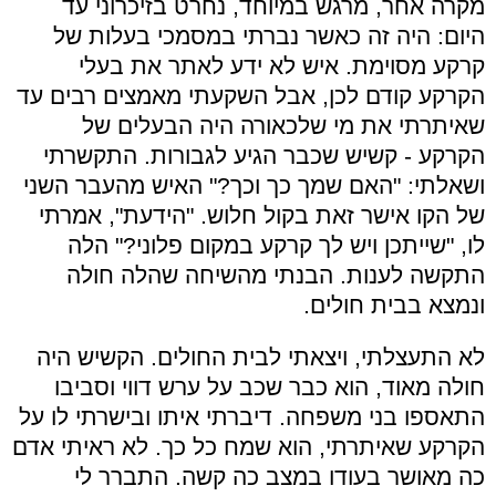
מקרה אחר, מרגש במיוחד, נחרט בזיכרוני עד
היום: היה זה כאשר נברתי במסמכי בעלות של
קרקע מסוימת. איש לא ידע לאתר את בעלי
הקרקע קודם לכן, אבל השקעתי מאמצים רבים עד
שאיתרתי את מי שלכאורה היה הבעלים של
הקרקע - קשיש שכבר הגיע לגבורות. התקשרתי
ושאלתי: "האם שמך כך וכך?" האיש מהעבר השני
של הקו אישר זאת בקול חלוש. "הידעת", אמרתי
לו, "שייתכן ויש לך קרקע במקום פלוני?" הלה
התקשה לענות. הבנתי מהשיחה שהלה חולה
ונמצא בבית חולים.
לא התעצלתי, ויצאתי לבית החולים. הקשיש היה
חולה מאוד, הוא כבר שכב על ערש דווי וסביבו
התאספו בני משפחה. דיברתי איתו ובישרתי לו על
הקרקע שאיתרתי, הוא שמח כל כך. לא ראיתי אדם
כה מאושר בעודו במצב כה קשה. התברר לי