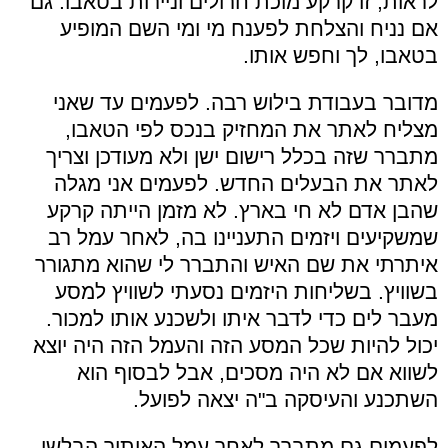
לראות, זו קרקע מוכת חרולים וניירות בטאבו. גם
אם נניח והצלחת לפענח מי ומי השם המופיע
בטאבו, לך וחפש אותו.
מדובר בעבודת בילוש רבה. לפעמים עד שאני
מצליח לאתר את המחזיק בנכס לפי הטאבו,
מתברר שזה בכלל רישום ישן ולא מעודכן וצריך
לאתר את הבעלים החדש. לפעמים אני מגלה
שהבן אדם לא חי בארץ. לא מזמן הייתה קרקע
שמשקיעים ויזמים התעניינו בה, לאחר עמל רב
איתרתי את שם האיש והתברר לי שהוא מתגורר
בשוויץ. בשליחות היזמים נסעתי לשוויץ למסע
מעבר לים כדי לדבר איתו ולשכנע אותו למכור.
יכול להיות שכל המסע הזה והעמל הזה היה יוצא
לשווא אם לא היה מסכים, אבל לבסוף הוא
השתכנע והעיסקה ב"ה יצאה לפועל.
לפעמים גם מתברר לאחר עמל האיתור הבלשי