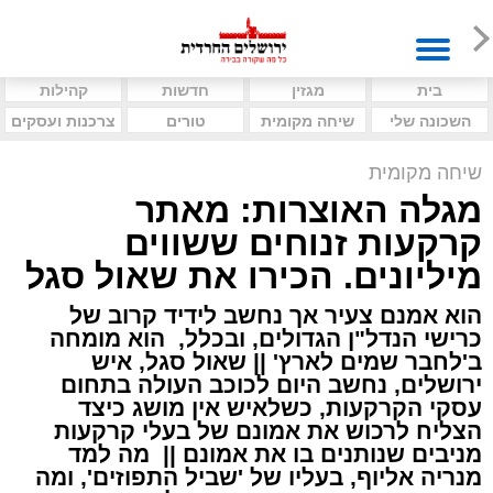
בית
מגזין
חדשות
קהילות
השכונה שלי
שיחה מקומית
טורים
צרכנות ועסקים
שיחה מקומית
מגלה האוצרות: מאתר
קרקעות זנוחים ששווים
מיליונים. הכירו את שאול סגל
הוא אמנם צעיר אך נחשב לידיד קרוב של
כרישי הנדל"ן הגדולים, ובכלל, הוא מומחה
ב'לחבר שמים לארץ' || שאול סגל, איש
ירושלים, נחשב היום לכוכב העולה בתחום
עסקי הקרקעות, כשלאיש אין מושג כיצד
הצליח לרכוש את אמונם של בעלי קרקעות
מניבים שנותנים בו את אמונם || מה למד
מנריה אליוף, בעליו של 'שביל התפוזים', ומה