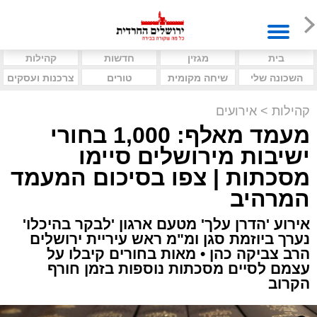
בית
מגזין
חדשות
קהילות
השכונה שלי
שיחה מקומית
טורים
צרכנות ועסקים
קהילות
>
אירועים
מעמד מאלף: 1,000 בחורי
ישיבות מירושלים סיימו
מסכתות | צפו בסיכום המעמד
המרהיב
אירוע 'הדרן עלך' מטעם ארגון 'לבקר בהיכלו'
נערך ביוזמת סגן ומ"מ ראש עיריית ירושלים
הרב צביקה כהן • מאות בחורים קיבלו על
עצמם לסיים מסכתות נוספות בזמן חורף
הקרוב