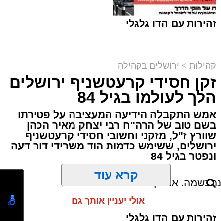
מודעת האבל | מתוך פייסבוק
זהירות עם הדו גלגלי
הלווייתו תצא היום (חמישי) בשעה 12:30 מבית
ההספד הספרדי בהר המנוחות שבגבעת שאול,
קהילות
>
ירושלים בקהילה
שם גם ייטמן.
זקן חסידי קרעטשניף ירושלים
הכותל המערבי וההגבלות | shutterstock
הלך לעולמו בגיל 84
בוודאי יעניין אותך:
מערכת האתר / 19:38 02.08.26
אמש התקבלה הידיעה המעציבה על פטירתו
"מאחורי כל גבר מצליח": אביו של איש העסקים
בשם טוב של הרה"ח רבי יצחק מאיר הכהן
רמי לוי נפטר בשיבה טובה
שוורץ ז"ל, מזקני וחשובי חסידי קרעטשניף
ירושלים, ששימש כדמות הוד משרידי דור דעה
ונפטר בגיל 84
פטירתו מותירה אבל בקרב מכריו ובקרב אוהבי
עולם הפיוט הירושלמי, שילוו אותו בדרכו האחרונה.
קרא עוד
תגים:
משטרה
,
הכותל המערבי
,
ירושלים
אולי יעניין אותך גם
מחר, יום שני (3.8.26), בין השעות 17:00
ל-21:00, יתקיים מעמד מרגש של הכנסת ספר
להצטרפות לקבוצות ועדכוני "ירושלים החרדית"