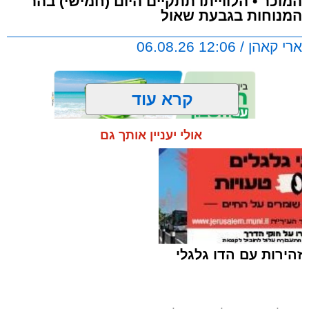
המוכר • הלווייתו תתקיים היום (חמישי) בהר
המנוחות בגבעת שאול
ארי קאהן / 12:06 06.08.26
קרא עוד
אולי יעניין אותך גם
תגים:
ירושלים
,
הדסה
,
הר המנוחות
,
הלוויה
,
גבעת שאול
,
חדשות ירושלים
,
ירושלים החרדית
,
פייטן
,
הרב רחמים עובדיה
"מלא רחמים":
אבל בעולם הפיוט הירושלמי עם
פטירתו של הפייטן הרב רחמים עובדיה ז"ל, שהלך
זהירות עם הדו גלגלי
לעולמו בבית החולים הדסה לאחר מחלה.
עוד בנושא: