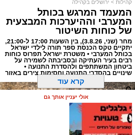
"למות בדרך סבא": הקנאים במחאה בהר
קהילות
>
ירושלים בקהילה
המנוחות
המעמד המרגש בכותל
נטמנה בירושלים לצד בעלה הגאון: בתו של מייסד
המערבי וההיערכות המבצעית
עולם התורה באמריקה
של כוחות השיטור
הותר לפרסום: האם הצעירה מירושלים נהרגה
מחר (שני, 3.8.26), בין השעות 17:00 ל-21:00,
בתאונה הקטלנית באשדוד
יתקיים טקס הכנסת ספר תורה לילדי ישראל
בכותל המערבי • משטרת ישראל תפרוס כוחות
רבים בעיר העתיקה ובסביבתה לשמירה על
ביטחון המשתתפים ולהסדרת התנועה •
שינויים בהסדרי התנועה וחסימות צירים באזור
קרא עוד
אולי יעניין אותך גם