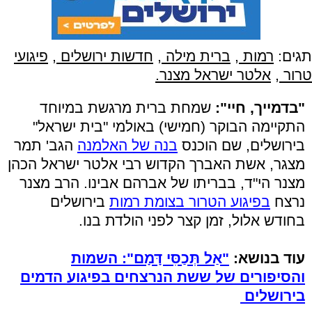
תגים:
רמות
,
ברית מילה
,
חדשות ירושלים
,
פיגועי
טרור
,
אלטר ישראל מצנר.
"בדמייך, חיי":
שמחת ברית מרגשת במיוחד
התקיימה הבוקר (חמישי) באולמי "בית ישראל"
בירושלים, שם הוכנס
בנה של האלמנה
הגב' תמר
מצגר, אשת האברך הקדוש רבי אלטר ישראל הכהן
מצנר הי"ד, בבריתו של אברהם אבינו. הרב מצנר
נרצח
בפיגוע הטרור בצומת רמות
בירושלים
בחודש אלול, זמן קצר לפני הולדת בנו.
עוד בנושא:
"אַל תְּכַסִּי דָּמָם": השמות
והסיפורים של ששת הנרצחים בפיגוע הדמים
בירושלים