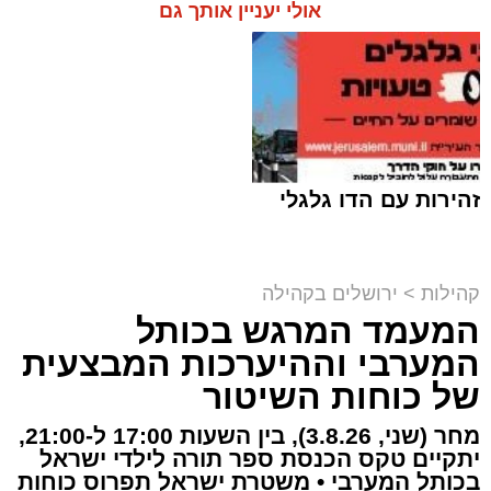
אולי יעניין אותך גם
תגים:
ירושלים
,
הדסה
,
הר המנוחות
,
הלוויה
,
גבעת שאול
,
חדשות ירושלים
,
ירושלים החרדית
,
פייטן
,
הרב רחמים עובדיה
"מלא רחמים":
אבל בעולם הפיוט הירושלמי עם
פטירתו של הפייטן הרב רחמים עובדיה ז"ל, שהלך
זהירות עם הדו גלגלי
לעולמו בבית החולים הדסה לאחר מחלה.
עוד בנושא:
"למות בדרך סבא": הקנאים במחאה בהר
קהילות
>
ירושלים בקהילה
המנוחות
המעמד המרגש בכותל
נטמנה בירושלים לצד בעלה הגאון: בתו של מייסד
המערבי וההיערכות המבצעית
עולם התורה באמריקה
של כוחות השיטור
הותר לפרסום: האם הצעירה מירושלים נהרגה
מחר (שני, 3.8.26), בין השעות 17:00 ל-21:00,
בתאונה הקטלנית באשדוד
יתקיים טקס הכנסת ספר תורה לילדי ישראל
בכותל המערבי • משטרת ישראל תפרוס כוחות