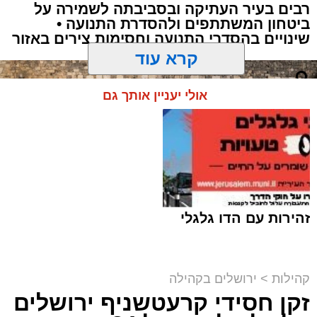
רבים בעיר העתיקה ובסביבתה לשמירה על
ביטחון המשתתפים ולהסדרת התנועה •
שינויים בהסדרי התנועה וחסימות צירים באזור
קרא עוד
אולי יעניין אותך גם
מודעת האבל | מתוך פייסבוק
זהירות עם הדו גלגלי
הלווייתו תצא היום (חמישי) בשעה 12:30 מבית
ההספד הספרדי בהר המנוחות שבגבעת שאול,
קהילות
>
ירושלים בקהילה
שם גם ייטמן.
זקן חסידי קרעטשניף ירושלים
הכותל המערבי וההגבלות | shutterstock