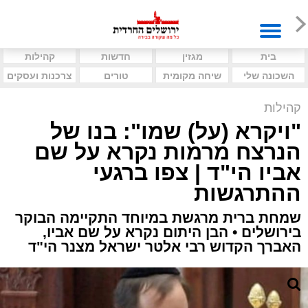
בית
מגזין
חדשות
קהילות
השכונה שלי
שיחה מקומית
טורים
צרכנות ועסקים
קהילות
"ויקרא (על) שמו": בנו של
הנרצח מרמות נקרא על שם
אביו הי"ד | צפו ברגעי
ההתרגשות
שמחת ברית מרגשת במיוחד התקיימה הבוקר
בירושלים • הבן היתום נקרא על שם אביו,
האברך הקדוש רבי אלטר ישראל מצנר הי"ד