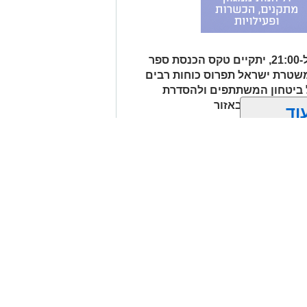
סקים רמי לוי נפטר בשיבה טובה
מחר (שני, 3.8.26), בין השעות 17:00 ל-21:00, יתקיים טקס הכנסת ספר
בי עולם הפיוט הירושלמי, שילוו אותו
משטרת ישראל תפרוס כוחות רבים
 ביטחון המשתתפים ולהסדרת
סימות צירים באזור
לים החרדית" בוואטסאפ לחצו כאן
וד
? צרו איתנו קשר במייל
orjerusalem@is
ן אותך גם