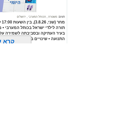
בוודאי יעניין אותך:
"מאחורי כל גבר מצליח": אביו של איש הע
תגים:
משטרה
,
הכותל המערבי
,
ירושלים
פטירתו מותירה אבל בקרב מכריו ובקרב אוה
תורה לילדי ישראל בכותל המערבי • 
בדרכו האחרונה.
בעיר העתיקה ובסביבתה לשמירה על
התנועה • שינויים בהסדרי התנועה וח
להצטרפות לקבוצות ועדכוני "ירוש
קרא ע
מעוניינים להגיב? לדווח
האדום
net.co.il
אולי יעניי
זהירות עם הדו
גלגלי