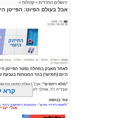
ירושלים החרדית
>
קהילות
>
אבל בעולם הפיוט: הפייטן הי
ארי קאהן
06.08.26 / 12:06
תגים:
ירושלים
,
הדסה
,
הר המנוחות
,
הלוויה
,
גבעת שא
רחמים עובדיה
לאחר מאבק במחלה נפטר הפייטן הירו
היום (חמישי) בהר המנוחות בגבעת ש
"מלא רחמים":
אבל בעולם הפיוט הירושל
עובדיה ז"ל, שהלך לעולמו בבית החולים 
קרא ע
עוד בנושא:
"למות בדרך סבא": הקנאים במחאה בהר ה
אולי יעניי
נטמנה בירושלים לצד בעלה הגאון: בתו ש
הותר לפרסום: האם הצעירה מירושלים נה