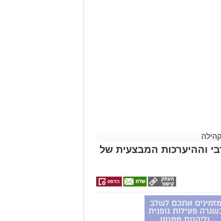
קהילה
י וההיערכות המבצעית של
וייתו תצא היום (חמישי) בשעה 12:30 מבית ההספד הספרדי בהר המנוחות