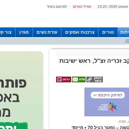
|
המייל האדום
|
לפרסום באתר
לות
טורים
צרכנות ועסקים
עזרת נשים
מגזין
צור ק
לה
ב זכריה זצ"ל, ראש ישיבות
,
תורה.
לאחר כחודש מאז שעבר אירוע מוחי קשה – נפטר בגיל 70 • מייסד