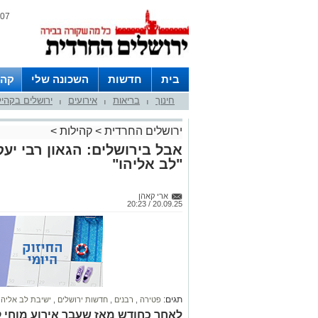
07 אוגוסט 2026 / 23:20
בית
חדשות
השכונה שלי
קהי
חינוך
בריאות
אירועים
ירושלים בקהי
חצרות
|
|
|
ירושלים החרדית
>
קהילות
>
אבל בירושלים: הגאון רבי יעק
"לב אליהו"
ארי קאהן
20.09.25 / 20:23
תגים:
פטירה
,
רבנים
,
חדשות ירושלים
,
ישיבת לב אליהו