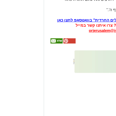
 ה'."
לים החרדית" בוואטסאפ לחצו כאן
? צרו איתנו קשר במייל
orjerusalem@is
אולי
יעניין
אותך
גם
זהירות עם הדו
גלגלי