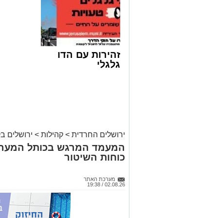
זהירות עם הדו
גלגלי
ירושלים החרדית
>
קהילות
>
ירושלים ב
המעמד המרגש בכותל המערב
כוחות השיטור
מודעת האבל | מתוך פייסבוק
מערכת האתר
02.08.26 / 19:38
הלו
שבגבעת שאול, שם גם ייטמן.