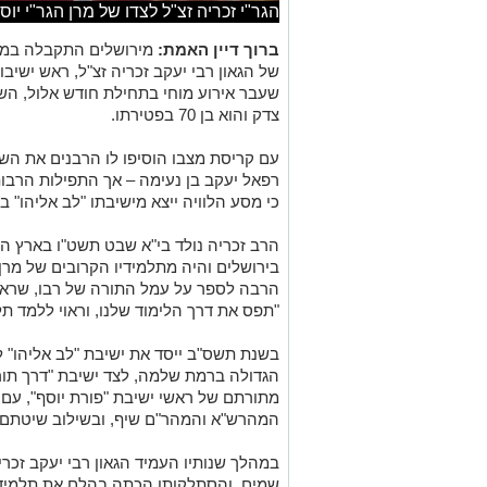
הגר"י זכריה זצ"ל לצדו של מרן הגר"י יוס
ברוך דיין האמת:
מירושלים התקבלה במו
של הגאון רבי יעקב זכריה זצ"ל, ראש ישיב
שעבר אירוע מוחי בתחילת חודש אלול, הש
צדק והוא בן 70 בפטירתו.
עם קריסת מצבו הוסיפו לו הרבנים את השם
רפאל יעקב בן נעימה – אך התפילות הרבות
כי מסע הלוויה ייצא מישיבתו "לב אליהו" 
הרב זכריה נולד בי"א שבט תשט"ו בארץ הק
בירושלים והיה מתלמידיו הקרובים של מרן ה
הרבה לספר על עמל התורה של רבו, שראה ב
"תפס את דרך הלימוד שלנו, וראוי ללמד תל
בשנת תשס"ב ייסד את ישיבת "לב אליהו" 
הגדולה ברמת שלמה, לצד ישיבת "דרך תו
מתורתם של ראשי ישיבת "פורת יוסף", עם ד
המהרש"א והמהר"ם שיף, ובשילוב שיטתם ש
במהלך שנותיו העמיד הגאון רבי יעקב זכר
שמים, והסתלקותו הכתה בהלם את תלמידיו