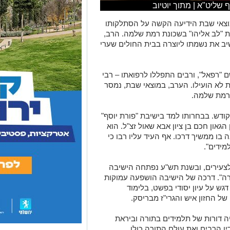
ף שליט"א | מתוך יוטיוב
צאי שבת הידיעה הקשה על הסתלקותו
ות "לב אליהו" בשכונת רמת שלמה. הרב,
יב את נשמתו ליוצרה בבית החולים שערי
 "רפאל", ורבים התפללו לרפואתו – רבי
 לא הועילו. הערב, במוצאי שבת, נמסר
ברמת שלמה.
ודש. בבחרותו למד בישיבת "פורת יוסף"
גאון חכם בן ציון אבא שאול זצ"ל. הוא
ו ממשיך דרכו. אף העיד עליו רבו כי
מידים".
לצעירים, ובשנת תש"ע נפתחה הישיבה
רה". דרכה של הישיבה הושפעה עמוקות
גש על עיון יסודי בפשט, בלימוד
ל החזון איש והגרי"ז מבריסק.
יה דורות של תלמידים בתורה וביראת
 הרבים ואת עולם התורה כולו.