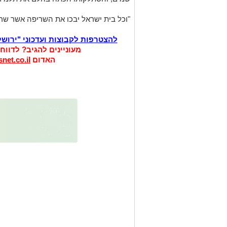
"וכל בית ישראל יבכו את השריפה אשר שרף
להצטרפות לקבוצות ועדכוני "ירוש
מעוניינים להגיב? לדווח
האדום
net.co.il