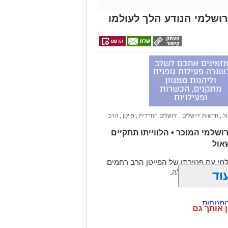
רושלמי הנודע הלך לעולמו
ול
,
חדשות ירושלים
,
ירושלים החרדית
,
פייטן
,
הרב
שלמי המוכר • הלווייתו תתקיים
אול
מי עם פטירתו של הפייטן הרב רחמים
הדסה לאחר מחלה.
וד
מנוחות
ן אותך גם
ל מייסד עולם התורה באמריקה
רגה בתאונה הקטלנית באשדוד