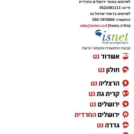
לפרסום באתר ירושלים החרדית
בתאונה הקטלנית באשדוד
חייגו: 0522481113
לפרסום ברשת ישראל נט
התקשרו:
050-7870908
(אלדה נתנאל)
elda@isnet.co.il
קבוצת התקשורת ומקומוני הרשת:
מודעת האבל | מתוך פייסבוק
הלווייתו תצא היום (חמישי) בשעה 12:30 מבית