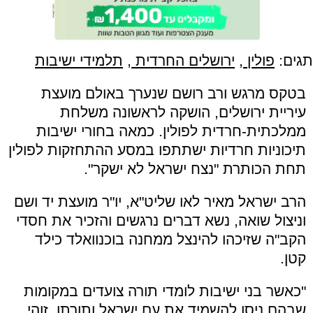
תגים:
פולין
,
ירושלים החרדית
,
תלמידי ישיבות
בטקס מרגש ורב רושם שנערך באולם מועצת
עיריית ירושלים, הושקה לראשונה משלחת
ממלכתית-חרדית לפולין. כמאה בחורי ישיבות
תיכוניות חרדיות ישתתפו במסע ההתחזקות לפולין
תחת הכותרת "נצח ישראל לא ישקר
".
הרב ישראל מאיר לאו שליט"א, יו"ר מועצת יד ושם
וניצול שואה, נשא דברים נרגשים והזכיר את חסדי
הקב"ה שזיכהו להינצל ממחנה בוכנוואלד כילד
קטן.
"כאשר בני ישיבות לומדי תורה צועדים במקומות
שבהם ניסו להשמיד את עם ישראל ותורתו, זוהי