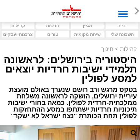
בית
מגזין
חדשות
קהילות
השכונה שלי
שיחה מקומית
טורים
צרכנות ועסקים
קהילות
>
חינוך
היסטוריה בירושלים: לראשונה
תלמידי ישיבות חרדיות יוצאים
למסע לפולין
בטקס מרגש ורב רושם שנערך באולם מועצת
עיריית ירושלים, הושקה לראשונה משלחת
ממלכתית-חרדית לפולין. כמאה בחורי ישיבות
תיכוניות חרדיות ישתתפו במסע ההתחזקות
לפולין תחת הכותרת "נצח ישראל לא ישקר"