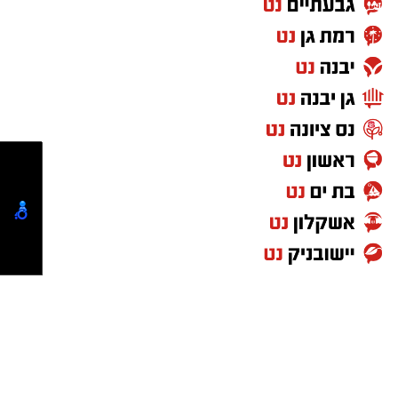
ההספד הספרדי בהר המנוחות שבגבעת שאול,
שם גם ייטמן.
בוודאי יעניין אותך:
"מאחורי כל גבר מצליח": אביו של איש העסקים
רמי לוי נפטר בשיבה טובה
פטירתו מותירה אבל בקרב מכריו ובקרב אוהבי
עולם הפיוט הירושלמי, שילוו אותו בדרכו האחרונה.
להצטרפות לקבוצות ועדכוני "ירושלים החרדית"
בוואטסאפ לחצו כאן
מעוניינים להגיב? לדווח? צרו איתנו קשר במייל
האדום
orjerusalem@isnet.co.il