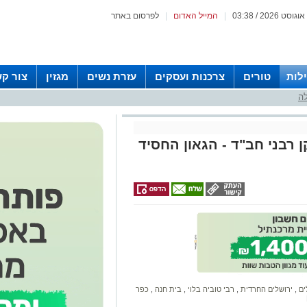
|
המייל האדום
|
לפרסום באתר
לות
טורים
צרכנות ועסקים
עזרת נשים
מגזין
צור ק
לה
 רבני חב"ד - הגאון החסיד
ים
,
ירושלים החרדית
,
רבי טוביה בלוי
,
בית חנה
,
כפר