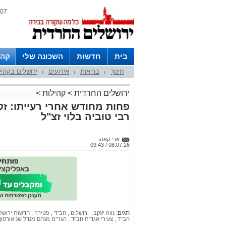
07 אוגוסט 2026 / 03:38
בית
חדשות
השכונה שלי
קהי
חינוך
בריאות
אירועים
ירושלים בקהי
חצרות
|
|
|
ירושלים החרדית
>
קהילות
>
פחות מחודש אחרי רעייתו: זקן
רבי טוביה בלוי זצ"ל
ארי קאהן
08.07.26 / 09:43
תגים:
נווה יעקב
,
ירושלים
,
חב"ד
,
פטירה
,
חדשות ירושל
חב"ד
,
צעירי אגודת חב"ד
,
הגר"מ מנחם מנדל שניאורסון