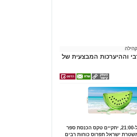
קהילה
י וההיערכות המבצעית של
וייתו תצא היום (חמישי) בשעה 12:30 מבית ההספד הספרדי בהר המנוחות
סקים רמי לוי נפטר בשיבה טובה
מחר (שני, 3.8.26), בין השעות 17:00 ל-21:00, יתקיים טקס הכנסת ספר
בי עולם הפיוט הירושלמי, שילוו אותו
משטרת ישראל תפרוס כוחות רבים