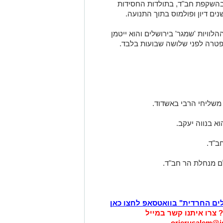
, בהשקפת חב"ד, בתולדות החסידות
ים דיון ופולמוס בתוך התנועה.
יים היום בשעה 14:00 בבית ההלוויות 'שמגר' בירושלים והוא ייטמן
פטרה לפני שלושה שבועות בלבד.
משליחי הרבי באשדוד.
א בנווה יעקב.
ב"ד.
לם מנחלת הר חב"ד.
לים החרדית" בוואטסאפ לחצו כאן
? צרו איתנו קשר במייל
orjerusalem@is