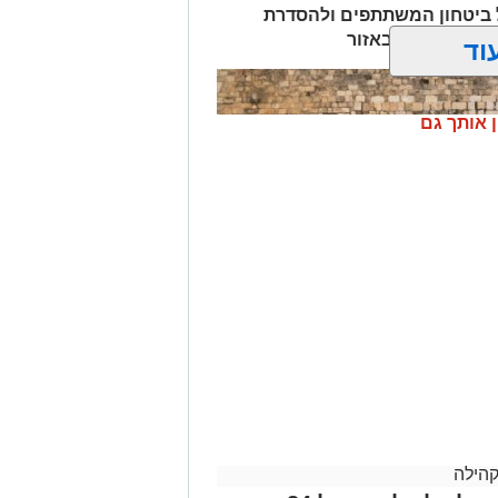
 ביטחון המשתתפים ולהסדרת
סימות צירים באזור
לים החרדית" בוואטסאפ לחצו כאן
וד
? צרו איתנו קשר במייל
orjerusalem@is
ן אותך גם
קהילה