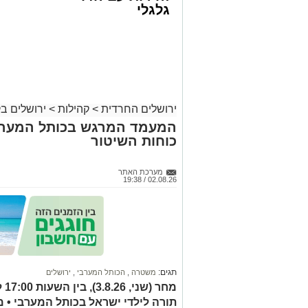
גלגלי
ירושלים החרדית
>
קהילות
>
ירושלים ב
המעמד המרגש בכותל המערב
כוחות השיטור
מודעת האבל | מתוך פייסבוק
מערכת האתר
02.08.26 / 19:38
הלו
שבגבעת שאול, שם גם ייטמן.
בוודאי יעניין אותך:
"מאחורי כל גבר מצליח": אביו של איש הע
תגים:
משטרה
,
הכותל המערבי
,
ירושלים
פטירתו מותירה אבל בקרב מכריו ובקרב אוה
תורה לילדי ישראל בכותל המערבי • 
בדרכו האחרונה.