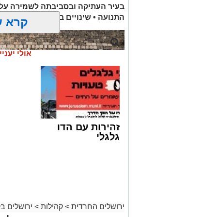
בעיר העתיקה ובסביבתה לשמירה על
התנועה • שינויים בהסדרי התנועה וח
להצטרפות לקבוצות ועדכוני "ירוש
קרא ע
מעוניינים להגיב? לדווח
האדום
net.co.il
אולי יעניי
זהירות עם הדו
גלגלי
ירושלים החרדית
>
קהילות
>
ירושלים ב