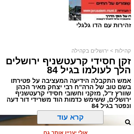
זהירות עם הדו גלגלי
קהילות
>
ירושלים בקהילה
זקן חסידי קרעטשניף ירושלים
הכותל המערבי וההגבלות | shutterstock
הלך לעולמו בגיל 84
מערכת האתר / 19:38 02.08.26
אמש התקבלה הידיעה המעציבה על פטירתו
בשם טוב של הרה"ח רבי יצחק מאיר הכהן
שוורץ ז"ל, מזקני וחשובי חסידי קרעטשניף
ירושלים, ששימש כדמות הוד משרידי דור דעה
ונפטר בגיל 84
תגים:
משטרה
,
הכותל המערבי
,
ירושלים
קרא עוד
מחר, יום שני (3.8.26), בין השעות 17:00