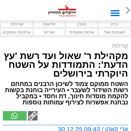
בית
מגזין
חדשות
קהילות
השכונה שלי
שיחה מקומית
טורים
צרכנות ועסקים
קהילות
מקהילת ר' שאול ועד רשת 'עץ
הדעת': התמודדות על השטח
היוקרתי בירושלים
השטח ממוקם צמוד לשיכון הרבנים במתחם
רשות השידור לשעבר • העירייה בוחנת בקשות
להקמת מוסדות חינוך, דת וחסד • במקביל
נבחנת אפשרות לצירוף עמותות נוספות
ארי קאהן / 09:43 30.12.25