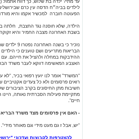
עד מתי? ילדה בת שלוש, כך דווח אתמול (
לילדים בביה״ח הדסה עין כרם שבירושלי
הפעוטה חוברה למכשיר אקמו והיא מורדמ
הילדה, שלא חוסנה נגד החצבת, חלתה ב
בשבת האחרונה מצבה החמיר והיא זקוקה 
נזכיר כי בשנה 
הבריאות מתריעים ושם טוענים כי הילדים ל
ההידבקות במחלה ולהציל את חייהם. עם ז
האצבע המאשימה דווקא לעבר משרד הברי
"המשרד" אומר לנו יועץ רפואי בכיר, "לא 
רואים פרסומים ולא כל צעדים אקטיביים ש
חשיבות מתן החיסונים בקרב הציבורים שלא
מתקיימת פעילות הסברתית נאותה, היינו רו
חיים".
- האם אין פרסומים מצד משרד הבריאו
"יש, אבל ז גם מעט מידי וגם מאוחר מידי".
להצטרפות לקבוצות ועדכוני "ירוש