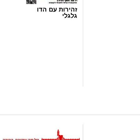
זהירות עם הדו
גלגלי
המעמד
מעמד מרומם והיסטורי נערך ביום חמישי הא
משה שטרנבוך, בשכונת הר נוף בירושלים.
במרכז המעמד עמדה חלוקת מלגות ענק מ
סכום אסטרונומי של 5 מיליו
עקבי מנטילת תקציבים מרשויות המדינה.
האירוע התקיים לקראת יומא דהילולא קדי
מיליון דולר לצורכי החזקת החינוך הטהור. 
הרה"ח ר' שלמה יוסף ולדמן, שנסע הישר 
כשהוא נושא את המעטפות עם סכומי העת