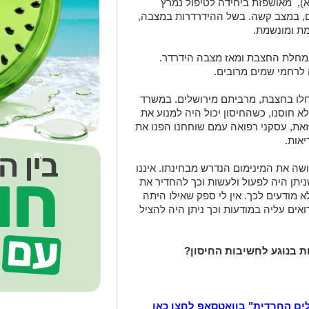
א), מאושפזת ביחידה לטיפול נמרץ
ם, במצב קשה. בשל ההידרדרות במצבה,
ת ומונשמת.
מחלת החצבת ומאז מצבה הידרדר.
לרחמי שמים מרובים.
האחרונה נפטרו 9 ילדים שחלו בחצבת, מרביתם מירושלים. במשרד
א חוסנו, כשהחיסון יכול היה למנוע את
את, עסקני רפואה עמם שוחחנו הפנו את
אות.
עושה את המינימום הנדרש מבחינתו. איננו
ניתן היה לפעול ולעשות וכך להחדיר את
 מודעים לכך. אין לי ספק שאילו היתה
אים עליה במודעות וכך ניתן היה להציל
ת בנוגע לחשיבות החיסון?
לים החרדית" בוואטסאפ לחצו כאן