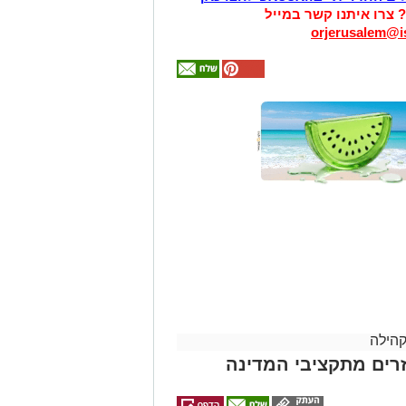
? צרו איתנו קשר במייל
orjerusalem@is
אולי
יעניין
אותך
גם
זהירות עם הדו
גלגלי
קהילה