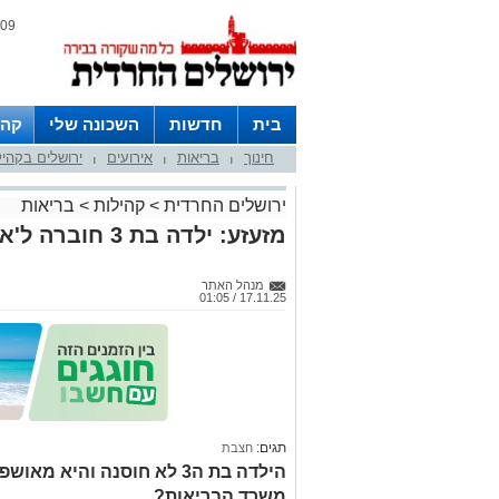
09 אוגוסט 2026 / 16:27
בית
חדשות
השכונה שלי
קהי
חינוך
בריאות
אירועים
ירושלים בקהי
חצרות
|
|
|
ירושלים החרדית
>
קהילות
>
בריאות
מזעזע: ילדה בת 3 חוברה ל'אקמו' לאחר שחלתה בחצבת
מנהל האתר
17.11.25 / 01:05
תגים:
חצבת
הילדה בת ה3 לא חוסנה והי
משרד הבריאות?