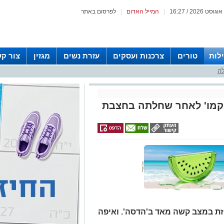
|
המייל האדום
|
לפרסום באתר
לות
טורים
צרכנות ועסקים
עזרת נשים
מגזין
צור ק
לה
א מאושפזת במצב קשה מאד ב'הדסה'. ואיפה