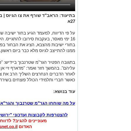
בתיעוד: הראב"ד שורף את צו הגיוס | 
27א
על פי הדיווח, למעמד הגיע בחור ישיבה 
16 ימי מאסר, בעקבות סירובו להתגייס. 
בחורי ישיבות מהצבא, הציג את הבחור בפנ
ממנו להתייצב לגיוס מלא כבר ביום ראשון.
בתגובה הפטיר הגר"מ שטרנבוך ביידיש: "פיי
עליהם". בהמשך חזר ואמר: "מדארף זיי אן פ
לאחר הדברים הנחרצים השליך הרב את צו 
כאשר חברי ותלמידי הכולל פוצחים בשירת 
עוד בנושא:
על מה שוחחו הגר"מ שטרנבוך והגר"א א
להצטרפות לקבוצות ועדכוני "ירוש
מעוניינים להגיב? לדווח
האדום
net.co.il