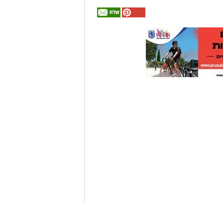
אולי
יעניין
אותך
גם
זהירות עם הדו
גלגלי