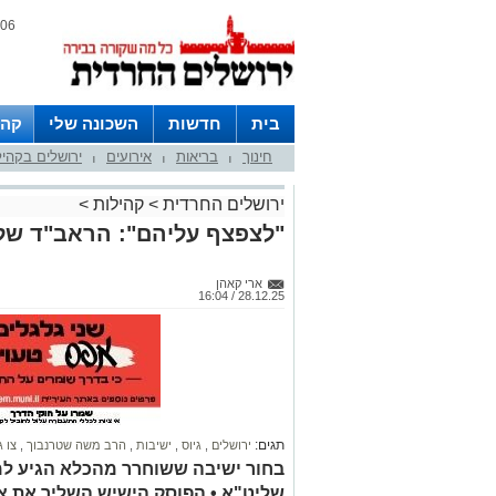
06 אוגוסט 2026 / 22:26
בית
חדשות
השכונה שלי
קהי
חינוך
בריאות
אירועים
ירושלים בקהי
חצרות
|
|
|
ירושלים החרדית
>
קהילות
>
"לצפצף עליהם": הראב"ד של י
ארי קאהן
28.12.25 / 16:04
תגים:
ירושלים
,
גיוס
,
ישיבות
,
הרב משה שטרנבוך
,
צו ג
בחור ישיבה ששוחרר מהכלא הגיע למ
שליט"א • הפוסק הישיש השליך את צו 