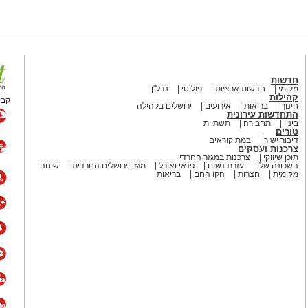
חדשות
מקומי
חדשות ארציות
פוליטי
נדל"ן
קהילות
קבו
חינוך
בריאות
אירועים
ירושלים בקהילה
התחדשות עירונית
בינוי
תחבורה
תשתיות
טורים
דיבור ישיר
במת קוראים
צרכנות ועסקים
תוכן שיווקי
צרכנות במגזר החרדי
השכונה שלי
עזרת נשים
פנאי ואוכל
מגזין ירושלים החרדית
שיחה
מקומית
חצרות
הקו החם
בריאות