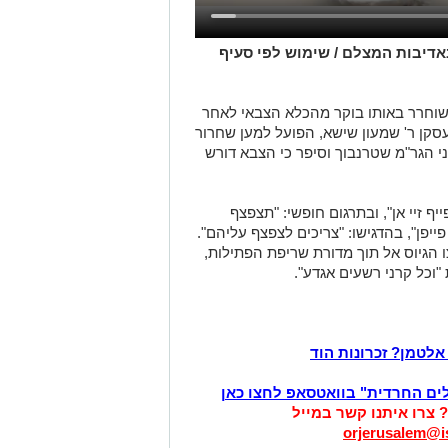
באדיבות המצלם / שימוש לפי סעיף
ששוחרר באותו בוקר מהכלא הצבאי לאחר
העסקן ר' שמעון שישא, הפועל למען שחרור
י הגר"מ שטרנבוך וסיפר כי הצבא דורש
ף זיי אן", ובתרגום חופשי: "תצפצף
ייפן", בהדגישו: "צריכים לצפצף עליהם".
הגיוס אל תוך מדורת שריפת הפתילות,
"וכל קרני רשעים אגדע".
לטמן? זכרונות הוד
לים החרדית" בוואטסאפ לחצו כאן
? צרו איתנו קשר במייל
orjerusalem@is