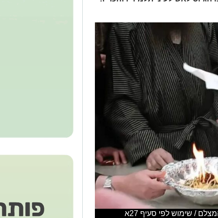
לם / שימוש לפי סעיף 27א