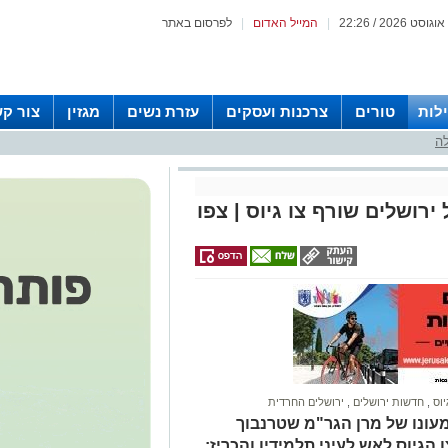
|
המייל האדום
|
לפרסום באתר
לות
טורים
צרכנות ועסקים
עזרת נשים
מגזין
צור ק
לה
רושלים שורף צו גיוס | צפו
יוס
,
חדשות ירושלים
,
ירושלים החרדית
עונו של מרן הגר"מ שטרנבוך
הגיוס לאש לעיני תלמידיו והכריז: