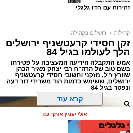
מודעת האבל | מתוך פייסבוק
זהירות עם הדו גלגלי
הלווייתו תצא היום (חמישי) בשעה 12:30 מבית
ההספד הספרדי בהר המנוחות שבגבעת שאול,
קהילות
>
ירושלים בקהילה
שם גם ייטמן.
זקן חסידי קרעטשניף ירושלים
הכותל המערבי וההגבלות | shutterstock
הלך לעולמו בגיל 84
בוודאי יעניין אותך:
מערכת האתר / 19:38 02.08.26
אמש התקבלה הידיעה המעציבה על פטירתו
"מאחורי כל גבר מצליח": אביו של איש העסקים
בשם טוב של הרה"ח רבי יצחק מאיר הכהן
רמי לוי נפטר בשיבה טובה
שוורץ ז"ל, מזקני וחשובי חסידי קרעטשניף
ירושלים, ששימש כדמות הוד משרידי דור דעה
ונפטר בגיל 84
פטירתו מותירה אבל בקרב מכריו ובקרב אוהבי
עולם הפיוט הירושלמי, שילוו אותו בדרכו האחרונה.
תגים:
משטרה
,
הכותל המערבי
,
ירושלים
קרא עוד
מחר, יום שני (3.8.26), בין השעות 17:00
ל-21:00, יתקיים מעמד מרגש של הכנסת ספר
להצטרפות לקבוצות ועדכוני "ירושלים החרדית"
אולי יעניין אותך גם