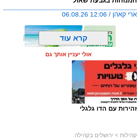
המנוחות בגבעת שאול
ארי קאהן / 12:06 06.08.26
קרא עוד
אולי יעניין אותך גם
תגים:
ירושלים
,
הדסה
,
הר המנוחות
,
הלוויה
,
גבעת שאול
,
חדשות ירושלים
,
ירושלים החרדית
,
פייטן
,
הרב רחמים עובדיה
"מלא רחמים":
אבל בעולם הפיוט הירושלמי עם
פטירתו של הפייטן הרב רחמים עובדיה ז"ל, שהלך
זהירות עם הדו גלגלי
לעולמו בבית החולים הדסה לאחר מחלה.
עוד בנושא:
"למות בדרך סבא": הקנאים במחאה בהר
קהילות
>
ירושלים בקהילה