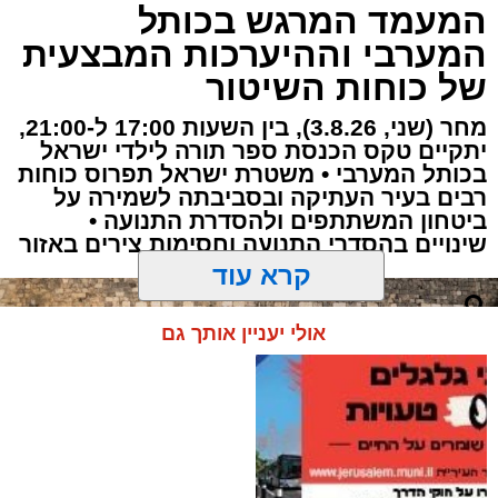
המנוחות
המעמד המרגש בכותל
נטמנה בירושלים לצד בעלה הגאון: בתו של מייסד
המערבי וההיערכות המבצעית
עולם התורה באמריקה
של כוחות השיטור
הותר לפרסום: האם הצעירה מירושלים נהרגה
מחר (שני, 3.8.26), בין השעות 17:00 ל-21:00,
בתאונה הקטלנית באשדוד
יתקיים טקס הכנסת ספר תורה לילדי ישראל
בכותל המערבי • משטרת ישראל תפרוס כוחות
רבים בעיר העתיקה ובסביבתה לשמירה על
ביטחון המשתתפים ולהסדרת התנועה •
שינויים בהסדרי התנועה וחסימות צירים באזור
קרא עוד
אולי יעניין אותך גם