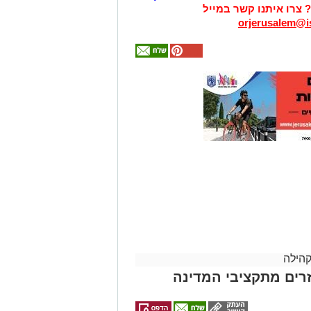
? צרו איתנו קשר במייל
orjerusalem@is
אולי
יעניין
אותך
גם
זהירות עם הדו
גלגלי
קהילה