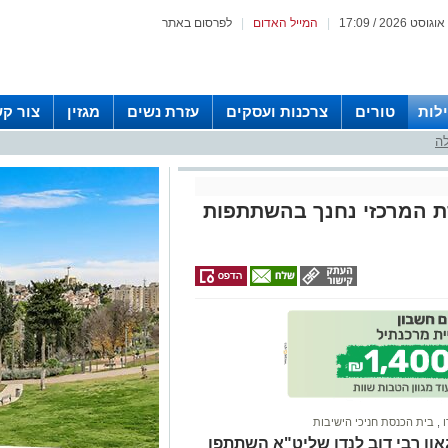
|
המייל האדום
|
לפרסום באתר
לות
טורים
צרכנות ועסקים
עזרת נשים
מגזין
צור ק
לה
סת המרכזי נחנך בהשתתפות
ו
,
בית הכנסת חניכי הישיבות
ן רבי דוב לנדו שליט"א השתתפו