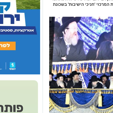
המרכזי 'חניכי הישיבות' בשכונת