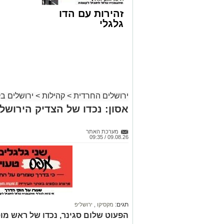
זהירות עם הדו
גלגלי
המעמד
ירושלים החרדית
>
קהילות
>
ירושלים ב
מעמד מרומם והיסטורי נערך ביום חמישי הא
אסון: נכדו של הצדיק הירושל
משה שטרנבוך, בשכונת הר נוף בירושלים.
במרכז המעמד עמדה חלוקת מלגות ענק מ
מערכת האתר
סכום אסטרונומי של 5 מיליו
09.08.26 / 09:35
עקבי מנטילת תקציבים מרשויות המדינה.
האירוע התקיים לקראת יומא דהילולא קדי
מיליון דולר לצורכי החזקת החינוך הטהור. 
הרה"ח ר' שלמה יוסף ולדמן, שנסע הישר 
תגים:
מקסיקו
,
ירושליפ
כשהוא נושא את המעטפות עם סכומי העת
הפעוט שלום סגינר, נכדו של ראש מו