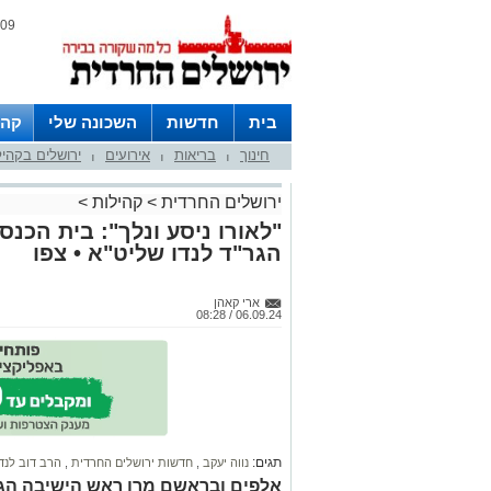
09 אוגוסט 2026 / 17:09
בית
חדשות
השכונה שלי
קהי
חינוך
בריאות
אירועים
ירושלים בקהי
חצרות
|
|
|
ירושלים החרדית
>
קהילות
>
"לאורו ניסע ונלך": בית הכנ
הגר"ד לנדו שליט"א • צפו
ארי קאהן
06.09.24 / 08:28
תגים:
נווה יעקב
,
חדשות ירושלים החרדית
,
הרב דוב לנד
אלפים ובראשם מרן ראש הישיבה הגאו