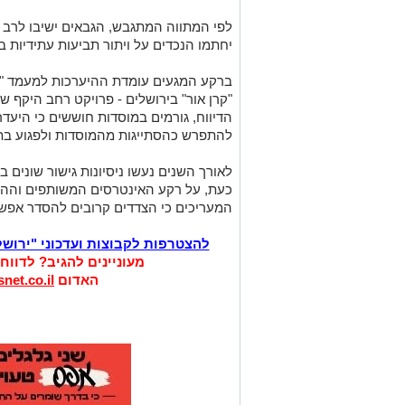
לפי המתווה המתגבש, הגבאים ישיבו לרב א
יחתמו הנכדים על ויתור תביעות עתידיות ב
ברקע המגעים עומדת ההיערכות למעמד "ח
"קרן אור" בירושלים - פרויקט רחב היקף ש
הדיווח, גורמים במוסדות חוששים כי היע
להתפרש כהסתייגות מהמוסדות ולפגוע בת
לאורך השנים נעשו ניסיונות גישור שונים 
כעת, על רקע האינטרסים המשותפים וההיע
המעריכים כי הצדדים קרובים להסדר אפשר
להצטרפות לקבוצות ועדכוני "ירוש
מעוניינים להגיב? לדווח
האדום
net.co.il