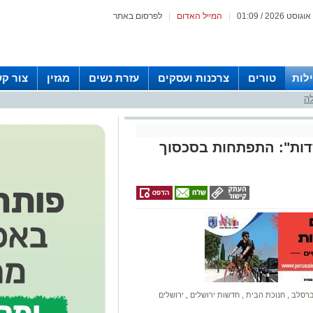
|
המייל האדום
|
לפרסום באתר
לות
טורים
צרכנות ועסקים
עזרת נשים
מגזין
צור ק
לה
דות": התפתחות בסכסוך
רסלב
,
חנוכת הבית
,
חדשות ירושלים
,
ירושלים