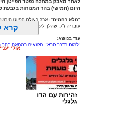
לאחר מאבק במחלה נפטר הפייטן הירו
היום (חמישי) בהר המנוחות בגבעת ש
"מלא רחמים":
אבל בעולם הפיוט הירושל
עובדיה ז"ל, שהלך לעולמו בבית החולים 
קרא ע
עוד בנושא:
"למות בדרך סבא": הקנאים במחאה בהר ה
אולי יעניי
נטמנה בירושלים לצד בעלה הגאון: בתו ש
הותר לפרסום: האם הצעירה מירושלים נה
זהירות עם הדו
גלגלי