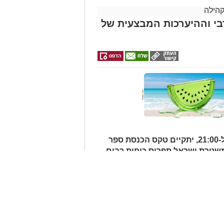
קהילה
י וההיערכות המבצעית של
וייתו תצא היום (חמישי) בשעה 12:30 מבית ההספד הספרדי בהר המנוחות
סקים רמי לוי נפטר בשיבה טובה
מחר (שני, 3.8.26), בין השעות 17:00 ל-21:00, יתקיים טקס הכנסת ספר
בי עולם הפיוט הירושלמי, שילוו אותו
משטרת ישראל תפרוס כוחות רבים
 ביטחון המשתתפים ולהסדרת
סימות צירים באזור
לים החרדית" בוואטסאפ לחצו כאן
וד
? צרו איתנו קשר במייל
orjerusalem@is
ן אותך גם