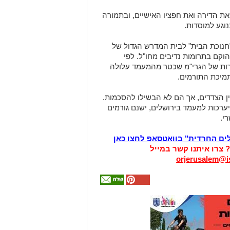
ת הדירה ואת חפציו האישיים, ובתמורה
נוגע למוסדות.
נוכת הבית" לבית המדרש הגדול של
הוקם בתרומות נדיבים מחו"ל. לפי
דרות של הגרי"מ שכטר מהמעמד עלולה
מיכת התורמים.
בין הצדדים, אך הם לא הבשילו להסכמות.
רכות למעמד בירושלים, ישנם גורמים
י.
לים החרדית" בוואטסאפ לחצו כאן
? צרו איתנו קשר במייל
orjerusalem@is
אולי
יעניין
אותך
גם