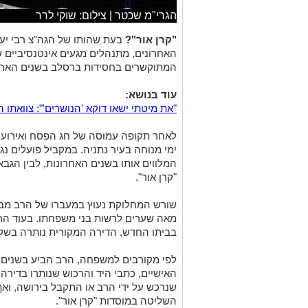
הגרי"מ שכטר | צילום: שוקי לרר
"קרן אור"?
בעת שהותו של הגה"צ רבי יע
האחרונים, מתנהלים מגעים אינטנסיביים 
המתוקשרים בחסידות ברסלב בשנים האחר
עוד בנושא:
"את מיטתי ישאו דוקא 'הנושרים'": צוואת
לאחר תקופה עמוסה של חג הפסח ואירועי ל
ימי מנוחה בעיר נתניה. במקביל פועלים נגיד
המלווים אותו בשנים האחרונות, לבין הג
"קרן אור".
שורש המחלוקת נעוץ במעברו של הרב מבית
מאה שערים לרשות בני משפחתו. בעוד הרב
בביתו החדש, הדירה המקורית נותרה בשל
לפי מקורבים למשפחה, הרב הביע בשנים הא
האישיים, כתבי היד והרכוש שנותרו בדירה
שנרכש על ידי הרב או התקבל בירושה, ואף
השליטה במוסדות "קרן אור".