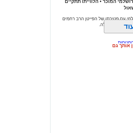
שלמי המוכר • הלווייתו תתקיים
אול
מי עם פטירתו של הפייטן הרב רחמים
הדסה לאחר מחלה.
וד
מנוחות
ן אותך גם
ל מייסד עולם התורה באמריקה
רגה בתאונה הקטלנית באשדוד