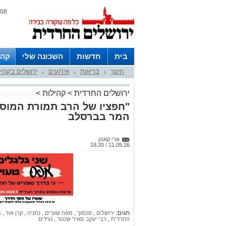
08 אוגוסט 2026 / 01:09
בית
חדשות
השכונה שלי
קהי
חינוך
בריאות
אירועים
ירושלים בקהי
חצרות
|
|
|
ירושלים החרדית
>
קהילות
>
"חפציו של הרב תמורת המוס
המר בברסלב
ארי קאהן
11.05.26 / 18:20
תגים:
ירושלים
,
סכסוך
,
מאה שערים
,
נתניה
,
קרן אור
,
ב
החרדית
,
רבי יעקב מאיר שכטר
,
נגידים