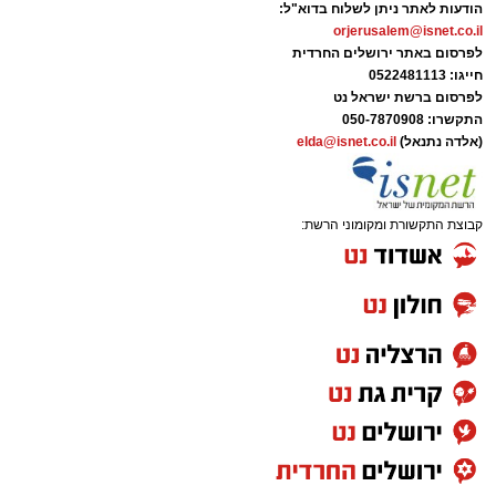
הודעות לאתר ניתן לשלוח בדוא"ל:
orjerusalem@isnet.co.il
לפרסום באתר ירושלים החרדית
חייגו: 0522481113
לפרסום ברשת ישראל נט
התקשרו:
050-7870908
(אלדה נתנאל)
elda@isnet.co.il
קבוצת התקשורת ומקומוני הרשת: