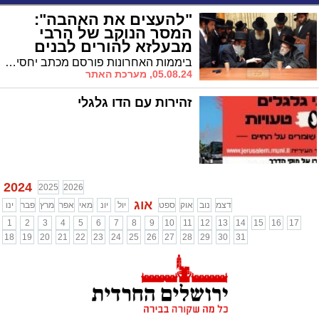
"להעצים את האהבה":
המסר הנוקב של הרבי
מבעלזא להורים לבנים
ביממות האחרונות פורסם מכתב יחסית נדיר מהאדמו"ר מבעלזא שליט"א העוסק בדרך הנכונה לחינוך בנים מתבגרים. "וזה יסייע להם יותר מכל סיוע אחר"
05.08.24, מערכת האתר
זהירות עם הדו גלגלי
2024
2025
2026
אוג
דצמ
נוב
אוק
ספט
יול
יונ
מאי
אפר
מרץ
פבר
ינו
1
2
3
4
5
6
7
8
9
10
11
12
13
14
15
16
17
18
19
20
21
22
23
24
25
26
27
28
29
30
31