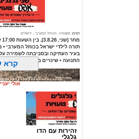
הלו
שבגבעת שאול, שם גם ייטמן.
בוודאי יעניין אותך:
"מאחורי כל גבר מצליח": אביו של איש הע
תגים:
משטרה
,
הכותל המערבי
,
ירושלים
פטירתו מותירה אבל בקרב מכריו ובקרב אוה
תורה לילדי ישראל בכותל המערבי • 
בדרכו האחרונה.
בעיר העתיקה ובסביבתה לשמירה על
התנועה • שינויים בהסדרי התנועה וח
להצטרפות לקבוצות ועדכוני "ירוש
קרא ע
מעוניינים להגיב? לדווח
האדום
net.co.il
אולי יעניי
זהירות עם הדו
גלגלי