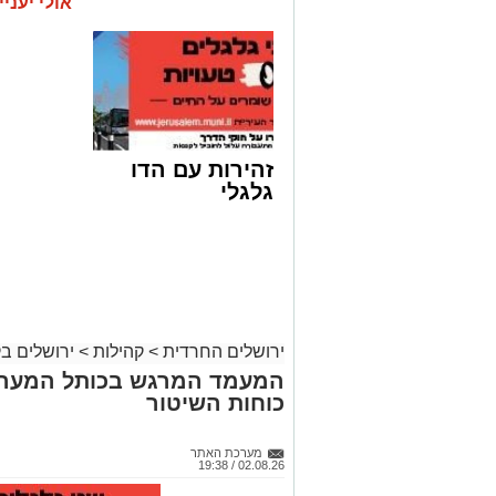
אולי יעניי
נטמנה בירושלים לצד בעלה הגאון: בתו ש
הותר לפרסום: האם הצעירה מירושלים נה
זהירות עם הדו
גלגלי
ירושלים החרדית
>
קהילות
>
ירושלים ב
המעמד המרגש בכותל המערב
כוחות השיטור
מודעת האבל | מתוך פייסבוק
מערכת האתר
02.08.26 / 19:38