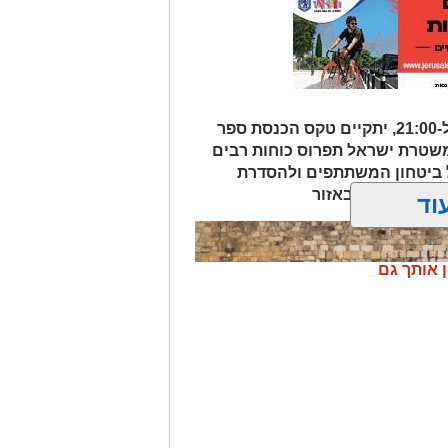
וייתו תצא היום (חמישי) בשעה 12:30 מבית ההספד הספרדי בהר המנוחות
סקים רמי לוי נפטר בשיבה טובה
מחר (שני, 3.8.26), בין השעות 17:00 ל-21:00, יתקיים טקס הכנסת ספר
בי עולם הפיוט הירושלמי, שילוו אותו
משטרת ישראל תפרוס כוחות רבים
 ביטחון המשתתפים ולהסדרת
סימות צירים באזור
לים החרדית" בוואטסאפ לחצו כאן
וד
? צרו איתנו קשר במייל
orjerusalem@is
ן אותך גם