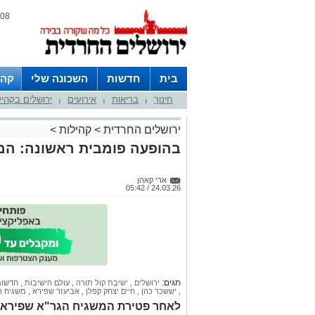
08 אוגוסט 2026 / 02:12
בית
חדשות
השכונה שלי
קהי
חינוך
בריאות
אירועים
ירושלים בקהי
חצרות
|
|
|
ירושלים החרדית
>
קהילות
>
בהופעה פומבית ראשונה: המש
ארי קאהן
24.03.26 / 05:42
תגים:
ירושלים
,
ישיבת קול תורה
,
עולם הישיבות
,
חדשות
,
יששכר כהן
,
חיים יצחק קפלן
,
אביעזר שפירא
,
משגיח רו
לאחר פטירת המשגיח הגר"א שפירא ז