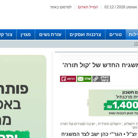
|
המייל האדום
|
לפרסום באתר
לות
טורים
צרכנות ועסקים
עזרת נשים
מגזין
צור ק
לה
גיח החדש של 'קול תורה'
 ירושלים
,
ירושלים החרדית
,
ישיבה לצעירים קול תורה
חני
צ"ל • הגר"י כהן ישב לצד המשגיח