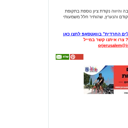
והיווה נקודת ציון נוספת בתקופת
דם והנערץ, שהותיר חלל משמעותי
לים החרדית" בוואטסאפ לחצו כאן
? צרו איתנו קשר במייל
orjerusalem@is
אולי
יעניין
אותך
גם
זהירות עם הדו
גלגלי