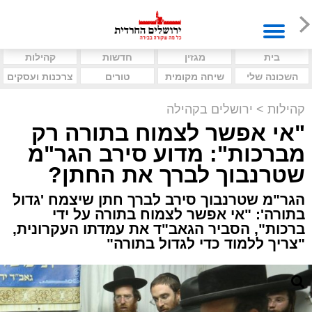
בית
מגזין
חדשות
קהילות
השכונה שלי
שיחה מקומית
טורים
צרכנות ועסקים
קהילות
>
ירושלים בקהילה
"אי אפשר לצמוח בתורה רק
מברכות": מדוע סירב הגר"מ
שטרנבוך לברך את החתן?
הגר"מ שטרנבוך סירב לברך חתן שיצמח 'גדול
בתורה': "אי אפשר לצמוח בתורה על ידי
ברכות", הסביר הגאב"ד את עמדתו העקרונית,
"צריך ללמוד כדי לגדול בתורה"