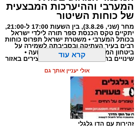
נטמנה בירושלים לצד בעלה הגאון: בתו של מייסד
המערבי וההיערכות המבצעית
עולם התורה באמריקה
של כוחות השיטור
הותר לפרסום: האם הצעירה מירושלים נהרגה
מחר (שני, 3.8.26), בין השעות 17:00 ל-21:00,
בתאונה הקטלנית באשדוד
יתקיים טקס הכנסת ספר תורה לילדי ישראל
בכותל המערבי • משטרת ישראל תפרוס כוחות
רבים בעיר העתיקה ובסביבתה לשמירה על
ביטחון המשתתפים ולהסדרת התנועה •
שינויים בהסדרי התנועה וחסימות צירים באזור
קרא עוד
אולי יעניין אותך גם
מודעת האבל | מתוך פייסבוק
זהירות עם הדו גלגלי