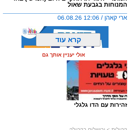
המנוחות בגבעת שאול
ארי קאהן / 12:06 06.08.26
קרא עוד
אולי יעניין אותך גם
תגים:
ירושלים
,
הדסה
,
הר המנוחות
,
הלוויה
,
גבעת שאול
,
חדשות ירושלים
,
ירושלים החרדית
,
פייטן
,
הרב רחמים עובדיה
"מלא רחמים":
אבל בעולם הפיוט הירושלמי עם
פטירתו של הפייטן הרב רחמים עובדיה ז"ל, שהלך
זהירות עם הדו גלגלי
לעולמו בבית החולים הדסה לאחר מחלה.
עוד בנושא:
קהילות
>
ירושלים בקהילה