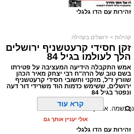
מודעת האבל | מתוך פייסבוק
זהירות עם הדו גלגלי
הלווייתו תצא היום (חמישי) בשעה 12:30 מבית
קהילות
>
ירושלים בקהילה
ההספד הספרדי בהר המנוחות שבגבעת שאול,
זקן חסידי קרעטשניף ירושלים
שם גם ייטמן.
הכותל המערבי וההגבלות | shutterstock
הלך לעולמו בגיל 84
מערכת האתר / 19:38 02.08.26
בוודאי יעניין אותך:
אמש התקבלה הידיעה המעציבה על פטירתו
"מאחורי כל גבר מצליח": אביו של איש העסקים
בשם טוב של הרה"ח רבי יצחק מאיר הכהן
רמי לוי נפטר בשיבה טובה
שוורץ ז"ל, מזקני וחשובי חסידי קרעטשניף
ירושלים, ששימש כדמות הוד משרידי דור דעה
ונפטר בגיל 84
פטירתו מותירה אבל בקרב מכריו ובקרב אוהבי
קרא עוד
עולם הפיוט הירושלמי, שילוו אותו בדרכו האחרונה.
תגים:
משטרה
,
הכותל המערבי
,
ירושלים
נר נשמה. ארכיון אשדוד נט
מערכת האתר / 11:16 02.08.26
אולי יעניין אותך גם
מחר, יום שני (3.8.26), בין השעות 17:00
ל-21:00, יתקיים מעמד מרגש של הכנסת ספר
להצטרפות לקבוצות ועדכוני "ירושלים החרדית"