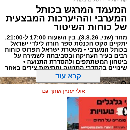
"למות בדרך סבא": הקנאים במחאה בהר
המעמד המרגש בכותל
המנוחות
נטמנה בירושלים לצד בעלה הגאון: בתו של מייסד
המערבי וההיערכות המבצעית
עולם התורה באמריקה
של כוחות השיטור
הותר לפרסום: האם הצעירה מירושלים נהרגה
מחר (שני, 3.8.26), בין השעות 17:00 ל-21:00,
בתאונה הקטלנית באשדוד
יתקיים טקס הכנסת ספר תורה לילדי ישראל
בכותל המערבי • משטרת ישראל תפרוס כוחות
רבים בעיר העתיקה ובסביבתה לשמירה על
ביטחון המשתתפים ולהסדרת התנועה •
שינויים בהסדרי התנועה וחסימות צירים באזור
קרא עוד
אולי יעניין אותך גם