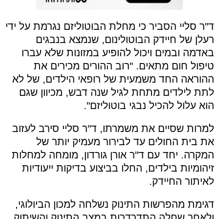
ד"ר סליי הסביר כי מחלת הבוטוליזם נגרמת על ידי
רעלן של חיידק הבוטולינום, שנמצא בנבגים
באדמה ובמים ויכול להופיע במזונות שלא עברו
טיפול חום מתאים. "רוב ההורים מכירים את
ההוראה החד משמעית של רופאי הילדים, של לא
לתת לילדים מתחת לגיל שנה דבש, מכיוון שגם
הוא עלול להכיל נבגי בוטוליזם".
למרות שסיים את משמרתו, ד"ר סליי סירב לעזוב
את בית החולים עד לבירור מעמיק יותר של
המקרה. יחד עם ד"ר אורן גורדון, מומחה למחלות
זיהומיות בילדים, החלו בביצוע בדיקות ייעודיות
לאיתור החיידק.
דגימת מהפרשות התינוק נשלחה למכון הביולוגי,
ולאחר שחלה התדרדרות במצב התינוק והשיתוק