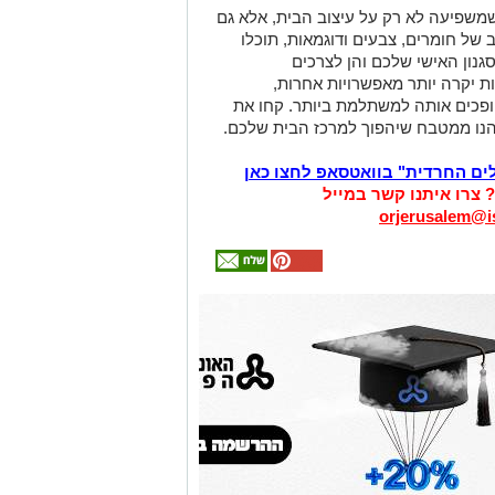
שפיעה לא רק על עיצוב הבית, אלא גם
ב של חומרים, צבעים ודוגמאות, תוכלו
נון האישי שלכם והן לצרכים
ת יקרה יותר מאפשרויות אחרות,
הופכים אותה למשתלמת ביותר. קחו את
יהנו ממטבח שיהפוך למרכז הבית שלכם.
לים החרדית" בוואטסאפ לחצו כאן
? צרו איתנו קשר במייל
orjerusalem@is
אולי
יעניין
אותך
גם
זהירות עם הדו
גלגלי