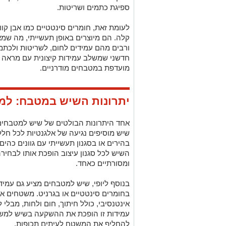
ספיגת כתמים ושריטות.
לעומת זאת, חומרים סינטטיים כמו אבן קוו
קלה. הם מיוצרים באופן תעשייתי, מה שמ
ורבים מהם עמידים לחום, לשריטות ולכתמים
חדשני שמשלב עמידות קיצונית עם מראה ד
מועדפת במטבחים מודרניים.
יתרונות השיש במטבח: למה
אחד היתרונות הבולטים של שיש למטבחי
שיש מוסיפים נגיעה של אלגנטיות לכל חלל,
בהירים או בסגנון תעשייתי עם גוונים כהים
השיש לכל סגנון עיצוב הופכת אותו לבחירה
ומסורתיים כאחד.
בנוסף ליופי, שיש למטבחים מציע גם עמיד
בחומרים סינטטיים או בגרניט. משטחים אלו
אינטנסיבי, כולל חיתוך, חום ולחות, מבל
עמידות זו הופכת את ההשקעה בשיש למשתל
להחליף את המשטח לעיתים תכופות.