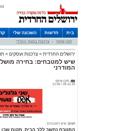
09 אוגוסט 2026 / 15:16
בית
חדשות
השכונה שלי
קהי
תוכן שיווקי
צרכנות במגזר החרדי
חצרות
|
ירושלים החרדית
>
צרכנות ועסקים
>
תוכ
שיש למטבחים: בחירה מושלמ
המודרני
תוכן שיווקי
28.12.25 / 11:05
תגים:
שיש למטבחים
המטבח נחשב ללב הבית, מקום שבו א